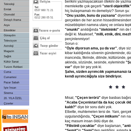
berikini yazmayacaksan ötekini de yazmam
Teknoloji
memlekette çok geçerli
"steril
objektiflik
Tel:
Emlak
0537 660 71 21
hiç bulaşmamalı mı demeliyiz? Sorun şu:
Otomobil
Fax:
"Onu
yazdın,
bunu
da
yazsana"
diyenleri
0212 280 05 51
gerçekten de her acının hissedilmesinden
Detaylı Arama
müsebbipleri namına utanç ve onlara tep
Arşiv
"onunki"
anıldığında
"ötekininki"
nin de 
Etkinlikler
değil ki. Maalesef,
"milli,
etnik,
dini,
mezh
Günaydın
perçinlenmiyor!
Televizyon
Sorun o:
Astroloji
"Öyle
diyorsun
ama,
şu
da
var"
, diye si
Magazin
kibar kaldığında sövenin gündeminde, dü
Sağlık
inancında, fikrinde, dilinde, kültüründe, 
Kültür Sanat
aklında, sözünde, sesinde, eyleminde
"Ş
var"
diye bir şey yok ki.
Turizm Rehberi
Şahıs,
sizden
ayrımcılık
yapmamanızı
t
Cuma
kendi
ayrımcılığıyla
size
bindiriyor.
Cumartesi
Pazar Sabah
İşte İnsan
Sinema
Misal,
"Çeçen
terörü"
diye basbas bağır
20. YILA ÖZEL
"Acaba
Çeçenistan'da
da
kaç
çocuk
öl
Çizerler
kaldı?"
diye bir soru dahi yok.
Elbette, muhtemelen tersi de. Yani, gerçek
uygulandığında,
"Çeçen
intikamı"
nın na
kaç masum insan öldü diye de.
"Filistinli
çocuklar"
diye başlarsan,
"anti
"Semit"
in
"Sami"
den geldiğini, aslında i