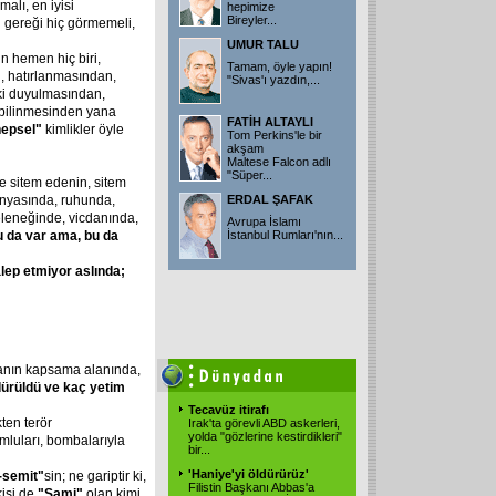
alı, en iyisi
hepimize
Bireyler...
"
gereği hiç görmemeli,
UMUR TALU
n hemen hiç biri,
Tamam, öyle yapın!
, hatırlanmasından,
"Sivas'ı yazdın,...
ki duyulmasından,
bilinmesinden yana
FATİH ALTAYLI
epsel"
kimlikler öyle
Tom Perkins'le bir
akşam
Maltese Falcon adlı
"Süper...
ze sitem edenin, sitem
nyasında, ruhunda,
ERDAL ŞAFAK
geleneğinde, vicdanında,
Avrupa İslamı
u
da
var
ama,
bu
da
İstanbul Rumları'nın...
alep
etmiyor
aslında;
anın kapsama alanında,
dürüldü
ve
kaç
yetim
Tecavüz itirafı
ten terör
Irak'ta görevli ABD askerleri,
yolda "gözlerine kestirdikleri"
mluları, bombalarıyla
bir...
'Haniye'yi öldürürüz'
-semit"
sin; ne gariptir ki,
Filistin Başkanı Abbas'a
kisi de
"Sami"
olan kimi