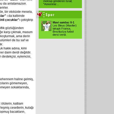
mektup gönderen İsrail,
unu da anlatamazsın.
"Askerimiz...
rirler.
e, bir otobüste mesela,
lar"
ı da kalbinde
inli
çocuklar"
ı çekiştirip
Mavi samba: 0-1
Les Bleus (Maviler)
tiflik gözlüğünden
lakaplı Fransa,
Brezilya'ya futbol
iğe karşı çıkmak, masum
dersi verdi.
 koşturmak, ama derin
 zulümleri de bu saf ve
r.
cuk hakkı adına, kimi
er daim derdi değildir.
 destekçisi, eylemcisi,
cehennem haline gelmiş,
 acılarını gömemeyen,
emeyen sokaklarında,
 ölülerin, katliam
leşmiş cesetlerin, kulağı
 kopmuş bacakların,