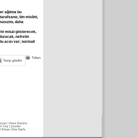
er
ağıtına
bu
tarafsanız,
bin
mislini,
masızını,
daha
zin
misal
gösterecek,
duracak,
nefretin
lu
acısı
var;
normali
izyon
|
Hava Durumu
im City
|
Çizerler
|
Künye
|
Ana Sayfa