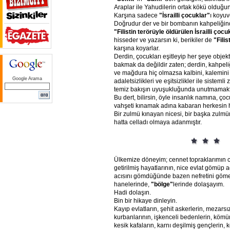
Araplar ile Yahudilerin ortak kökü olduğ
Karşına sadece
"İsrailli
çocuklar"
ı koyuve
Doğrudur der ve bir bombanın kahpeliğind
"Filistin
terörüyle
öldürülen
İsrailli
çocuk
hisseder ve yazarsın ki, berikiler de
"Filist
karşına koyarlar.
Derdin, çocukları eşitleyip her şeye objek
bakmak da değildir zaten; derdin, kahpel
ve mağdura hiç olmazsa kalbini, kalemini
Google Arama
adaletsizlikleri ve eşitsizlikler ile sistemli
temiz bakışın uyuşukluğunda unutmamaktı
Bu dert, bilirsin, öyle insanlık namına, ço
vahşeti kınamak adına kabaran herkesin h
Bir zulmü kınayan nicesi, bir başka zulmün
hatta celladı olmaya adanmıştır.
Ülkemize döneyim; cennet topraklarımın 
getirilmiş hayatlarının, nice evlat gömüp
acısını gömdüğünde bazen nefretini göm
hanelerinde,
"bölge"
lerinde dolaşayım.
Hadi dolaşın.
Bin bir hikaye dinleyin.
Kayıp evlatların, şehit askerlerin, mezarsız
kurbanlarının, işkenceli bedenlerin, kömür
kesik kafaların, karnı deşilmiş gençlerin,