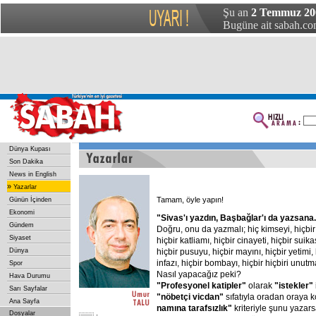
Şu an
2 Temmuz 200
Bugüne ait sabah.com
Dünya Kupası
Son Dakika
News in English
»
Yazarlar
Tamam, öyle yapın!
Günün İçinden
Ekonomi
"Sivas'ı
yazdın,
Başbağlar'ı
da
yazsana.
Gündem
Doğru, onu da yazmalı; hiç kimseyi, hiçbir 
Siyaset
hiçbir katliamı, hiçbir cinayeti, hiçbir suika
Dünya
hiçbir pusuyu, hiçbir mayını, hiçbir yetimi, 
infazı, hiçbir bombayı, hiçbir hiçbiri unut
Spor
Nasıl yapacağız peki?
Hava Durumu
"Profesyonel
katipler"
olarak
"istekler"
Sarı Sayfalar
"nöbetçi
vicdan"
sıfatıyla oradan oraya 
Ana Sayfa
namına
tarafsızlık"
kriteriyle şunu yazar
Dosyalar