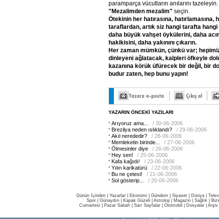
paramparça vücutların anılarını tazeleyin.
"Mezalimden
mezalim"
seçin.
Ötekinin
her
hatırasına,
hatırlamasına,
h
taraflardan,
artık
siz
hangi
tarafta
hangi
daha
büyük
vahşet
öykülerini,
daha
acı
hakikisini,
daha
yakınını
çıkarın.
Her
zaman
mümkün,
çünkü
var;
hepimi
dinleyeni
ağlatacak,
kalpleri
öfkeyle
dol
kazanına
körük
üfürecek
bir
değil,
bir
do
budur
zaten,
hep
bunu
yapın!
YAZARIN ÖNCEKİ YAZILARI
Arıyoruz ama...
/ 30-06-2006
Brezilya neden ıslıklandı?
/ 29-06-2006
Akıl nerededir?
/ 28-06-2006
Memleketin birinde...
/ 27-06-2006
Ölmesinler diye
/ 26-06-2006
Hey sen!
/ 25-06-2006
Kafa kağıdı!
/ 23-06-2006
Yılın karikatürü
/ 22-06-2006
Bu ne çetesi!
/ 21-06-2006
Sol gösterip...
/ 20-06-2006
Günün İçinden
|
Yazarlar
|
Ekonomi
|
Gündem
|
Siyaset
|
Dünya |
Telev
Spor
|
Günaydın
|
Kapak Güzeli
|
Astroloji
|
Magazin
|
Sağlık
|
Biz
Cumartesi
|
Pazar Sabah
|
Sarı Sayfalar
|
Otomobil
|
Dosyalar
|
Arşiv