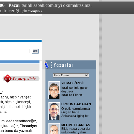
6 - Pazar
tarihli sabah.com.tr'yi okumaktasınız.
.tr içeriği için
tıklayın »
YILMAZ ÖZDİL
İsrail seninle gurur
duyuyor
.."
İsrail ile Filistin...
acıyı, hiçbir vahşeti,
stı, hiçbir işkenceyi,
ERGUN BABAHAN
hiçbir ihaneti, hiçbir
O polis yargılanmalı
mamalı!
Geçen hafta
Ankara'da ilginç bir...
i mi değerlendireceğiz,
MEHMET BARLAS
koşturacağız;
"insaniyet
Bilgi, masa veya diz
san bunu da yazmalı,
üstü kadar yakın