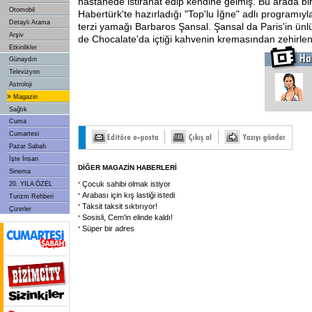
hastanede istirahat edip kendine gelmiş. Bu arada bir t
Otomobil
Habertürk'te hazırladığı "Top'lu İğne" adlı programıyl
Detaylı Arama
terzi yamağı Barbaros Şansal. Şansal da Paris'in ün
Arşiv
de Chocalate'da içtiği kahvenin kremasından zehirlen
Etkinlikler
Günaydın
Televizyon
Astroloji
»
Magazin
Sağlık
Cuma
Cumartesi
Pazar Sabah
İşte İnsan
DİĞER MAGAZİN HABERLERİ
Sinema
Çocuk sahibi olmak istiyor
20. YILA ÖZEL
Arabası için kış lastiği istedi
Turizm Rehberi
Taksit taksit sıktırıyor!
Çizerler
Sosisli, Cem'in elinde kaldı!
Süper bir adres