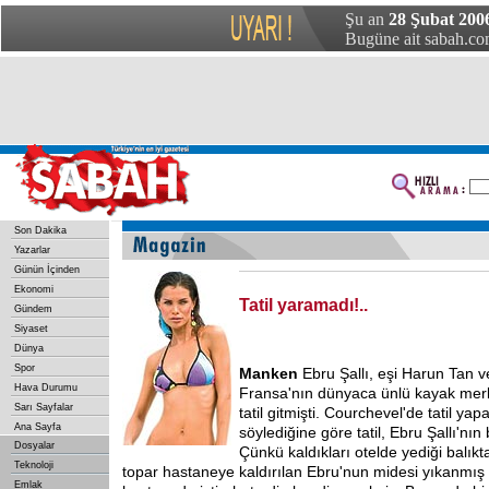
Şu an
28 Şubat 2006
Bugüne ait sabah.com
Son Dakika
Yazarlar
Günün İçinden
Ekonomi
Tatil yaramadı!..
Gündem
Siyaset
Dünya
Spor
Manken
Ebru Şallı, eşi Harun Tan v
Hava Durumu
Fransa'nın dünyaca ünlü kayak mer
Sarı Sayfalar
tatil gitmişti. Courchevel'de tatil ya
Ana Sayfa
söylediğine göre tatil, Ebru Şallı'nı
Dosyalar
Çünkü kaldıkları otelde yediği balık
Teknoloji
topar hastaneye kaldırılan Ebru'nun midesi yıkanmış 
Emlak