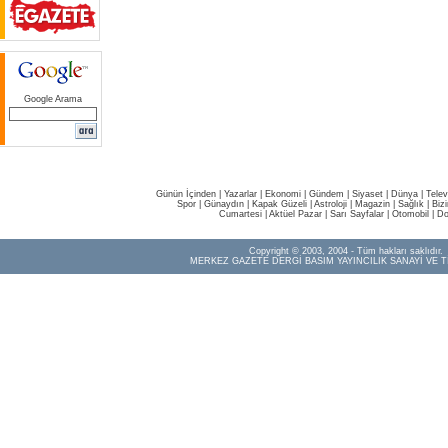
Google Arama
Günün İçinden
|
Yazarlar
|
Ekonomi
|
Gündem
|
Siyaset
|
Dünya |
Telev
Spor
|
Günaydın
|
Kapak Güzeli
|
Astroloji
|
Magazin
|
Sağlık
|
Biz
Cumartesi
|
Aktüel Pazar
|
Sarı Sayfalar
|
Otomobil
|
Do
Copyright © 2003, 2004 - Tüm hakları saklıdır.
MERKEZ GAZETE DERGİ BASIM YAYINCILIK SANAYİ VE T