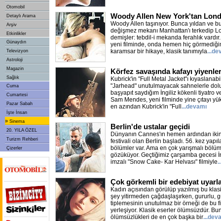
Otomobil
Woody Allen New York'tan Londr
Detaylı Arama
Woody Allen taşınıyor. Bunca yıldan ve b
Arşiv
değişmez mekanı Manhattan'ı terkedip Lo
Etkinlikler
demişler: tebdil-i mekanda ferahlık vardır.
Günaydın
yeni filminde, onda hemen hiç görmediği
karamsar bir hikaye, klasik tanımıyla
...d
Televizyon
Astroloji
Magazin
Körfez savaşında kafayı yiyenler
Sağlık
Kubrick'in "Full Metal Jacket"ı kıyaslanabi
"Jarhead" unutulmayacak sahnelerle dolu. İ
Cuma
başyapıt saydığım İngiliz kökenli tiyatro
Cumartesi
Sam Mendes, yeni filminde yine çıtayı yük
Pazar Sabah
en azından Kubrick'in "Full
...devamı
İşte İnsan
»
Sinema
Berlin'de ustalar geçidi
20. YILA ÖZEL
Dünyanın Cannes'ın hemen ardından iki
Turizm Rehberi
festivali olan Berlin başladı. 56. kez yapıl
bölümler var. Ama en çok yarışmalı bölüm 
Çizerler
gözüküyor. Geçtiğimiz çarşamba gecesi İn
imzalı "Snow Cake- Kar Helvası" filmiyle
.
Çok görkemli bir edebiyat uyarl
Kadın açısından görülüp yazılmış bu kla
şey yitirmeden çağdaşlaşırken, gururlu, gü
tiplemesinin unutulmaz bir örneği de bu f
yerleşiyor. Klasik eserler ölümsüzdür. Bun
ölümsüzlükleri de en çok başka bir
...dev