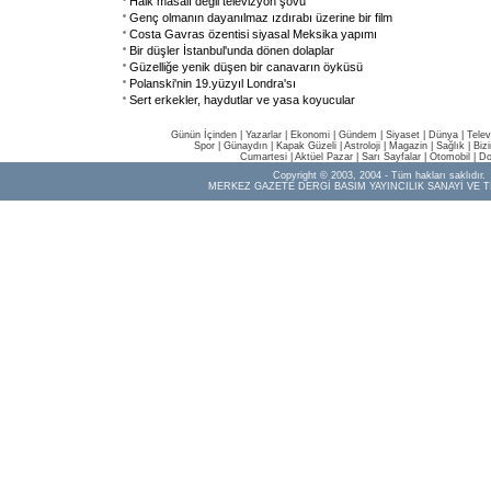
Halk masalı değil televizyon şovu
Genç olmanın dayanılmaz ızdırabı üzerine bir film
Costa Gavras özentisi siyasal Meksika yapımı
Bir düşler İstanbul'unda dönen dolaplar
Güzelliğe yenik düşen bir canavarın öyküsü
Polanski'nin 19.yüzyıl Londra'sı
Sert erkekler, haydutlar ve yasa koyucular
Günün İçinden
|
Yazarlar
|
Ekonomi
|
Gündem
|
Siyaset
|
Dünya |
Telev
Spor
|
Günaydın
|
Kapak Güzeli
|
Astroloji
|
Magazin
|
Sağlık
|
Biz
Cumartesi
|
Aktüel Pazar
|
Sarı Sayfalar
|
Otomobil
|
Do
Copyright © 2003, 2004 - Tüm hakları saklıdır.
MERKEZ GAZETE DERGİ BASIM YAYINCILIK SANAYİ VE T