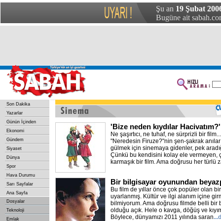
Şu an
19 Şubat 200
Bugüne ait sabah.com
Son Dakika
Yazarlar
Günün İçinden
'Bize neden kıydılar Hacivatım?'
Ekonomi
Ne şaşırtıcı, ne tuhaf, ne sürprizli bir film
Gündem
"Neredesin Firuze?"nin şen-şakrak anılar
gülmek için sinemaya gidenler, pek arad
Siyaset
Çünkü bu kendisini kolay ele vermeyen, ç
Dünya
karmaşık bir film. Ama doğrusu her türlü
Spor
Hava Durumu
Bir bilgisayar oyunundan beya
Sarı Sayfalar
Bu film de yıllar önce çok popüler olan b
Ana Sayfa
uyarlanmış. Kültür ve ilgi alanım içine girm
Dosyalar
bilmiyorum. Ama doğrusu filmde belli bir b
olduğu açık. Hele o kavga, döğüş ve kıyı
Teknoloji
Böylece, dünyamızı 2011 yılında saran
..
Emlak