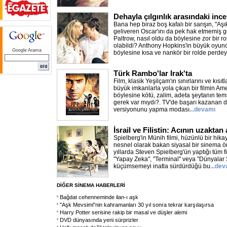
Dehayla çılgınlık arasındaki ince
Bana hep biraz boş kafalı bir sarışın, "A
geliveren Oscar'ını da pek hak etmemiş
Paltrow, nasıl oldu da böylesine zor bir ro
olabildi? Anthony Hopkins'in büyük oyunc
Google Arama
böylesine kısa ve nankör bir rolde perdey
Türk Rambo'lar Irak'ta
Film, klasik Yeşilçam'ın sınırlarını ve kısı
büyük imkanlarla yola çıkan bir filmin Amer
böylesine kötü, zalim, adeta şeytanın tem
gerek var mıydı?. TV'de başarı kazanan diz
versiyonunu yapma modası
...devamı
İsrail ve Filistin: Acının uzaktan
Spielberg'in Münih filmi, hüzünlü bir hika
nesnel olarak bakan siyasal bir sinema 
yıllarda Steven Spielberg'ün yaptığı tüm 
"Yapay Zeka", "Terminal" veya "Dünyalar S
küçümsemeyi inatla sürdürdüğü bu
...de
DİĞER SİNEMA HABERLERİ
Bağdat cehenneminde ilan-ı aşk
"Aşk Mevsimi"nin kahramanları 30 yıl sonra tekrar karşılaşırsa
Harry Potter serisine rakip bir masal ve düşler alemi
DVD dünyasında yeni sürprizler