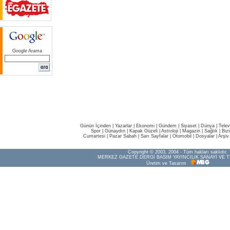
Google Arama
Günün İçinden
|
Yazarlar
|
Ekonomi
|
Gündem
|
Siyaset
|
Dünya |
Telev
Spor
|
Günaydın
|
Kapak Güzeli
|
Astroloji
|
Magazin
|
Sağlık
|
Biz
Cumartesi
|
Pazar Sabah
|
Sarı Sayfalar
|
Otomobil
|
Dosyalar
|
Arşiv
Copyright © 2003, 2004 - Tüm hakları saklıdır.
MERKEZ GAZETE DERGİ BASIM YAYINCILIK SANAYİ VE T
Üretim ve Tasarım