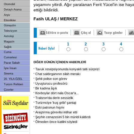
yaşamını yitirdi. Ağır yaralanan Ferit Yücel'in ise hay
Otomobil
ettiği bildirildi.
Detaylı Arama
Arşiv
Fatih ULAŞ / MERKEZ
Etkinlikler
Günaydın
Televizyon
Astroloji
Magazin
1
2
3
4
Sağlık
Cuma
Cumartesi
DİĞER GÜNÜN İÇİNDEN HABERLERİ
Pazar Sabah
İşte İnsan
Tavuk resepsiyonunda konyaklı tatlı sürprizi
Sinema
Chat saldırganının silah merakı
Şehit polise son görev
20. YILA ÖZEL
Uyuşturucu profesörü
Turizm Rehberi
Bir kadına âşık
Çizerler
Kovboylar dört nala Oscar'a...
Trabzon'da derin sessizlik
Turizmciye 'kuş gribi' şantajı
Eski patronun hışmı
Araştırma görevlisi intihar etti
Şeyhin cenazesini 5 bin müridi kaldırdı
Ölmeden önce katilini söyledi