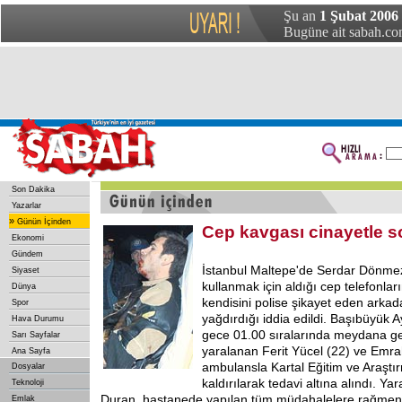
Şu an
1 Şubat 2006
Bugüne ait sabah.com
Son Dakika
Yazarlar
»
Günün İçinden
Cep kavgası cinayetle s
Ekonomi
Gündem
İstanbul Maltepe'de Serdar Dönmez i
Siyaset
kullanmak için aldığı cep telefonların
Dünya
kendisini polise şikayet eden arkad
Spor
yağdırdığı iddia edildi. Başıbüyük 
Hava Durumu
gece 01.00 sıralarında meydana ge
Sarı Sayfalar
yaralanan Ferit Yücel (22) ve Emra
Ana Sayfa
ambulansla Kartal Eğitim ve Araştı
Dosyalar
kaldırılarak tedavi altına alındı. Y
Teknoloji
Duran, hastanede yapılan tüm müdahalelere rağmen
Emlak