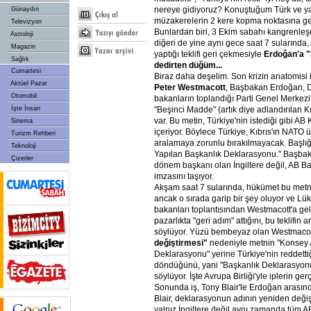
nereye gidiyoruz? Konuştuğum Türk ve ya
Günaydın
müzakerelerin 2 kere kopma noktasına geld
Televizyon
Bunlardan biri, 3 Ekim sabahı kangrenle
Astroloji
diğeri de yine aynı gece saat 7 sularında
Magazin
yaptığı teklifi geri çekmesiyle
Erdoğan'a
"
Sağlık
dedirten
düğüm...
Cumartesi
Biraz daha deşelim. Son krizin anatomisi i
Aktüel Pazar
Peter
Westmacott
, Başbakan Erdoğan, Dı
Otomobil
bakanların toplandığı Parti Genel Merkezi
İşte İnsan
"Beşinci Madde" (artık diye adlandırılan Kı
var. Bu metin, Türkiye'nin istediği gibi AB
Sinema
içeriyor. Böylece Türkiye, Kıbrıs'ın NATO ü
Turizm Rehberi
aralamaya zorunlu bırakılmayacak. Başlığ
Teknoloji
Yapılan Başkanlık Deklarasyonu." Başbakan
Çizerler
dönem başkanı olan İngiltere değil, AB B
imzasını taşıyor.
Akşam saat 7 sularında, hükümet bu metni
ancak o sırada garip bir şey oluyor ve Lük
bakanları toplantısından Westmacott'a gele
pazarlıkta "geri adım" attığını, bu teklifin a
söylüyor. Yüzü bembeyaz olan Westmaco
değiştirmesi"
nedeniyle metnin "Konsey 
Deklarasyonu" yerine Türkiye'nin reddettiği
döndüğünü, yani "Başkanlık Deklarasyonu"
söylüyor. İşte Avrupa Birliği'yle iplerin g
Sonunda iş, Tony Blair'le Erdoğan arasınd
Blair, deklarasyonun adının yeniden değiş
yalnız İngiltere değil aynı zamanda tüm AB