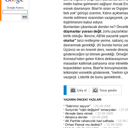
metin haline gelmesini sağlıyor. Ancak E
Google Arama
esnek davranıyor. Blair'in ısrarı ve Dışişle
fark yok" görüşü üzerine, Kıbrıs açıklamas
monte edilmesi ısrarından vazgeçerek, ç
iliştirilmesini kabul ediyor.
Bunlardan çıkarılacak dersler ne? Öncelikl
düşmanlar
yuvası
değil
, zorlu pazarlıklar
birlik olduğu. İkincisi, AB'de pazarlık yapm
oturtur"
tarzı restleşme yerine, satranç oy
davranmak gerektiği. (Ki bunda henüz pek 
Üçüncü ve en önemli ders, nerede direni
göstereceğini iyi bilmek gerektiği. Örneğ
Konseyi'nden gelen Kıbrıs deklarasyonun
masadan kalkmak pahasına ısrar etmekte h
kopardıktan sonra, Blair'le konuşmasında d
telkiniyle) esneklik göstererek, "metnin i
vazgeçti. Liderlik de bunu gerektirirdi...
YAZARIN ÖNCEKİ YAZILARI
"Sabrımız taşıyor"
/ 29-09-2005
Suriye'de "rejim değişimi" senaryoları
/ 27-0
Akreple dans etmek
/ 22-09-2005
Almanca dersler
/ 20-09-2005
AK Parti'de rahatsızlık had safhada
/ 15-09
Orhan Pamuk mu dediniz?
/ 13-09-2005