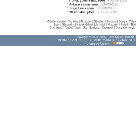
Hukuk yoluyla mücadele
/ 08-09-2005
Ankara sessiz ama
/ 06-09-2005
Trajedi ve kanun
/ 01-09-2005
30 Ağustos şifresi
/ 30-08-2005
Günün İçinden
|
Yazarlar
|
Ekonomi
|
Gündem
|
Siyaset
|
Dünya |
Telev
Spor
|
Günaydın
|
Kapak Güzeli
|
Astroloji
|
Magazin
|
Sağlık
|
Biz
Cumartesi
|
Aktüel Pazar
|
Sarı Sayfalar
|
Otomobil
|
Dosyalar
|
Arşiv
Copyright © 2003, 2004 - Tüm hakları saklıdır.
MERKEZ GAZETE DERGİ BASIM YAYINCILIK SANAYİ VE T
Üretim ve Tasarım