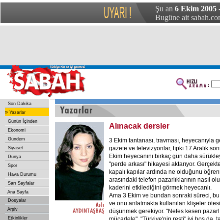
Şu an
6 Ekim 2005 
Bugüne ait sabah.com
Son Dakika
»
Yazarlar
Günün İçinden
Alınacak dersler
Ekonomi
Gündem
3 Ekim tantanası, travması, heyecanıyla g
gazete ve televizyonlar, tıpkı 17 Aralık so
Siyaset
Ekim heyecanını birkaç gün daha sürükleye
Dünya
"perde arkası" hikayesi aktarıyor. Gerçekt
Spor
kapalı kapılar ardında ne olduğunu öğren
Hava Durumu
arasındaki telefon pazarlıklarının nasıl o
Sarı Sayfalar
kaderini etkilediğini görmek heyecanlı.
Ana Sayfa
Ama 3 Ekim ve bundan sonraki süreci, bu 
Dosyalar
ve onu anlatmakta kullanılan klişeler ötes
Arşiv
düşünmek gerekiyor. "Nefes kesen pazarlık
Etkinlikler
mücadele", "Türkiye'nin resti" iyi hoş da, 