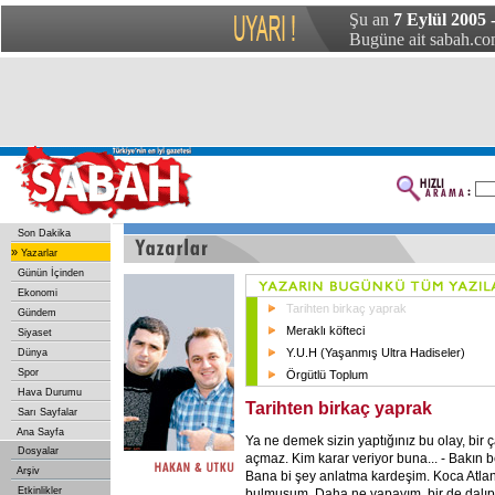
Şu an
7 Eylül 2005
Bugüne ait sabah.com
Son Dakika
»
Yazarlar
Günün İçinden
Ekonomi
Tarihten birkaç yaprak
Gündem
Meraklı köfteci
Siyaset
Y.U.H (Yaşanmış Ultra Hadiseler)
Dünya
Spor
Örgütlü Toplum
Hava Durumu
Tarihten birkaç yaprak
Sarı Sayfalar
Ana Sayfa
Ya ne demek sizin yaptığınız bu olay, bir ç
Dosyalar
açmaz. Kim karar veriyor buna... - Bakın b
Arşiv
Bana bi şey anlatma kardeşim. Koca Atlanti
Etkinlikler
bulmuşum. Daha ne yapayım, bir de dalıp