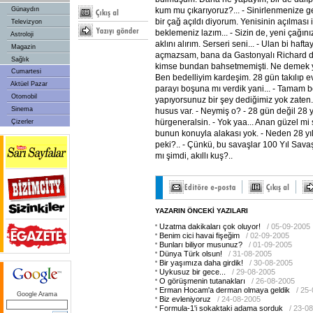
kum mu çıkarıyoruz?... - Sinirlenmenize g
Günaydın
bir çağ açıldı diyorum. Yenisinin açılması 
Televizyon
beklemeniz lazım... - Sizin de, yeni çağınız
Astroloji
aklını alırım. Serseri seni... - Ulan bi haft
Magazin
açmazsam, bana da Gastonyalı Richard de
Sağlık
kimse bundan bahsetmemişti. Ne demek y
Cumartesi
Ben bedelliyim kardeşim. 28 gün takılıp 
Aktüel Pazar
parayı boşuna mı verdik yani... - Tamam be
Otomobil
yapıyorsunuz bir şey dediğimiz yok zaten.
Sinema
husus var. - Neymiş o? - 28 gün değil 28 y
hürgeneralsin. - Yok yaa... Anan güzel mi
Çizerler
bunun konuyla alakası yok. - Neden 28 y
peki?.. - Çünkü, bu savaşlar 100 Yıl Savaş
mı şimdi, akıllı kuş?..
YAZARIN ÖNCEKİ YAZILARI
Uzatma dakikaları çok oluyor!
/ 05-09-2005
Benim cici havai fişeğim
/ 02-09-2005
Bunları biliyor musunuz?
/ 01-09-2005
Dünya Türk olsun!
/ 31-08-2005
Bir yaşımıza daha girdik!
/ 30-08-2005
Uykusuz bir gece...
/ 29-08-2005
O görüşmenin tutanakları
/ 26-08-2005
Erman Hocam'a derman olmaya geldik
/ 25
Google Arama
Biz evleniyoruz
/ 24-08-2005
Formula-1'i sokaktaki adama sorduk
/ 23-0