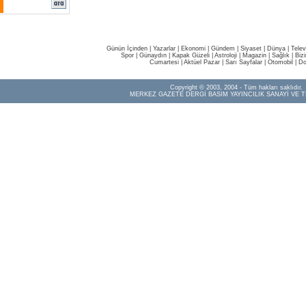
Günün İçinden
|
Yazarlar
|
Ekonomi
|
Gündem
|
Siyaset
|
Dünya |
Telev
Spor
|
Günaydın
|
Kapak Güzeli
|
Astroloji
|
Magazin
|
Sağlık
|
Biz
Cumartesi
|
Aktüel Pazar
|
Sarı Sayfalar
|
Otomobil
|
Do
Copyright © 2003, 2004 - Tüm hakları saklıdır.
MERKEZ GAZETE DERGİ BASIM YAYINCILIK SANAYİ VE T