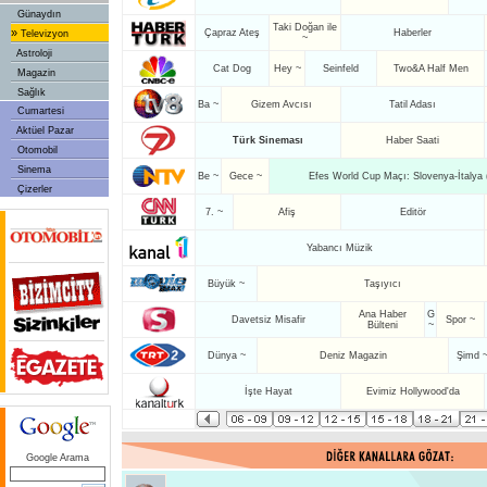
Günaydın
Taki Doğan ile
»
Çapraz Ateş
Haberler
Televizyon
~
Astroloji
Cat Dog
Hey ~
Seinfeld
Two&A Half Men
Magazin
Sağlık
Ba ~
Gizem Avcısı
Tatil Adası
Cumartesi
Aktüel Pazar
Türk Sineması
Haber Saati
Otomobil
Sinema
Be ~
Gece ~
Efes World Cup Maçı: Slovenya-İtalya 
Çizerler
7. ~
Afiş
Editör
Yabancı Müzik
Büyük ~
Taşıyıcı
Ana Haber
G
Davetsiz Misafir
Spor ~
Bülteni
~
Dünya ~
Deniz Magazin
Şimd 
İşte Hayat
Evimiz Hollywood'da
Google Arama