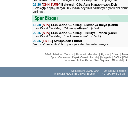
"Benim Adım Zafer": 30 Ağustos Zafer Bayramı özel programı...
22:10
[
CNN TÜRK
] Belgesel: Göz Açıp Kapayıncaya Dek
Göz Açıp Kapayıncaya Dek insan beyninin bilinmeyen yönlerini ekra
getiriyor.
18:30
[
NTV
] Efes World Cup Maçı: Slovenya-İtalya (Canlı)
Efes World Cup Maçı: "Slovenya-İtalya"... (Canlı)
20:45
[
NTV
] Efes World Cup Maçı: Türkiye-Fransa (Canlı)
Efes World Cup Maçı: "Türkiye-Fransa"... (Canlı)
22:35
[
TRT 1
] Avrupa'dan Futbol
"Avrupa'dan Futbol" Avrupa liglerinden haberler veriyor.
Günün İçinden
|
Yazarlar
|
Ekonomi
|
Gündem
|
Siyaset
|
Dünya |
Telev
Spor
|
Günaydın
|
Kapak Güzeli
|
Astroloji
|
Magazin
|
Sağlık
|
Biz
Cumartesi
|
Aktüel Pazar
|
Sarı Sayfalar
|
Otomobil
|
Do
Copyright © 2003, 2004 - Tüm hakları saklıdır.
MERKEZ GAZETE DERGİ BASIM YAYINCILIK SANAYİ VE T