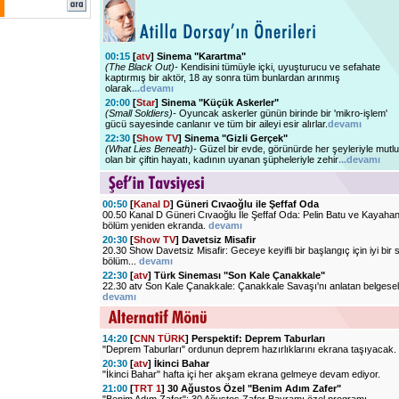
00:15
[
atv
] Sinema "Karartma"
(The Black Out)-
Kendisini tümüyle içki, uyuşturucu ve sefahate
kaptırmış bir aktör, 18 ay sonra tüm bunlardan arınmış
olarak
...devamı
20:00
[
Star
] Sinema "Küçük Askerler"
(Small Soldiers)-
Oyuncak askerler günün birinde bir 'mikro-işlem'
gücü sayesinde canlanır ve tüm bir aileyi esir alırlar.
devamı
22:30
[
Show TV
] Sinema "Gizli Gerçek"
(What Lies Beneath)-
Güzel bir evde, görünürde her şeyleriyle mutlu
olan bir çiftin hayatı, kadının uyanan şüpheleriyle zehir
...devamı
00:50
[
Kanal D
] Güneri Cıvaoğlu ile Şeffaf Oda
00.50 Kanal D Güneri Cıvaoğlu İle Şeffaf Oda: Pelin Batu ve Kayaha
bölüm yeniden ekranda.
devamı
20:30
[
Show TV
] Davetsiz Misafir
20.30 Show Davetsiz Misafir: Geceye keyifli bir başlangıç için iyi bir 
bölüm...
devamı
22:30
[
atv
] Türk Sineması "Son Kale Çanakkale"
22.30 atv Son Kale Çanakkale: Çanakkale Savaşı'nı anlatan belgesel
devamı
14:20
[
CNN TÜRK
] Perspektif: Deprem Taburları
"Deprem Taburları" ordunun deprem hazırlıklarını ekrana taşıyacak.
20:30
[
atv
] İkinci Bahar
"İkinci Bahar" hafta içi her akşam ekrana gelmeye devam ediyor.
21:00
[
TRT 1
] 30 Ağustos Özel "Benim Adım Zafer"