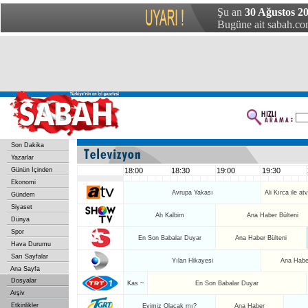
Şu an
30 Ağustos 20
Bugüne ait sabah.com
Son Dakika
Yazarlar
Günün İçinden
18:00
18:30
19:00
19:30
Ekonomi
Avrupa Yakası
Ali Kırca ile at
Gündem
Siyaset
Ah Kalbim
Ana Haber Bülteni
Dünya
Spor
En Son Babalar Duyar
Ana Haber Bülteni
Hava Durumu
Sarı Sayfalar
Yılan Hikayesi
Ana Haber
Ana Sayfa
Dosyalar
Kas ~
En Son Babalar Duyar
Arşiv
Etkinlikler
Evimiz Olacak mı?
Ana Haber