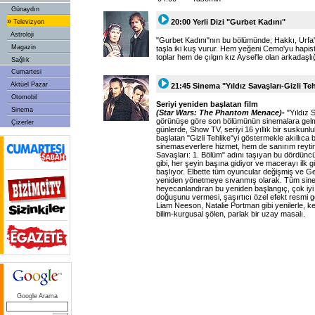
Günaydın
»
20:00 Yerli Dizi "Gurbet Kadını"
Televizyon
Astroloji
"Gurbet Kadını"nın bu bölümünde; Hakkı, Urfa'
Magazin
taşla iki kuş vurur. Hem yeğeni Cemo'yu hapiste
toplar hem de çılgın kız Aysel'le olan arkadaşlığ
Sağlık
Cumartesi
Aktüel Pazar
21:45 Sinema "Yıldız Savaşları-Gizli Teh
Otomobil
Seriyi yeniden başlatan film
Sinema
(Star Wars: The Phantom Menace)-
"Yıldız 
görünüşe göre son bölümünün sinemalara gelme
Çizerler
günlerde, Show TV, seriyi 16 yıllık bir suskun
başlatan "Gizli Tehlike"yi göstermekle akıllıca 
sinemaseverlere hizmet, hem de sanırım reytin
Savaşları: 1. Bölüm" adını taşıyan bu dördüncü
gibi, her şeyin başına gidiyor ve macerayı ilk
başlıyor. Elbette tüm oyuncular değişmiş ve Geo
yeniden yönetmeye sıvanmış olarak. Tüm sin
heyecanlandıran bu yeniden başlangıç, çok iyi
doğuşunu vermesi, şaşırtıcı özel efekt resmi
Liam Neeson, Natalie Portman gibi yenilerle, ke
bilim-kurgusal şölen, parlak bir uzay masalı.
Google Arama