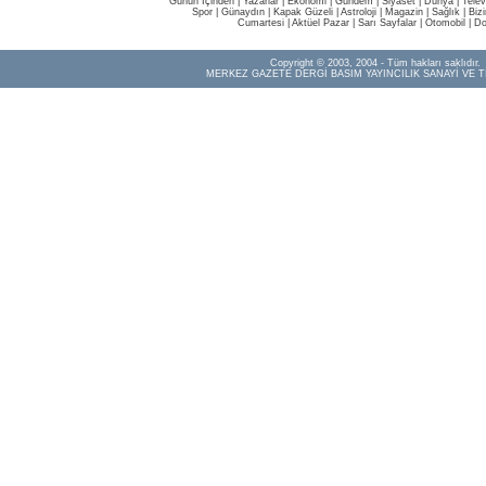
Günün İçinden
|
Yazarlar
|
Ekonomi
|
Gündem
|
Siyaset
|
Dünya |
Telev
Spor
|
Günaydın
|
Kapak Güzeli
|
Astroloji
|
Magazin
|
Sağlık
|
Biz
Cumartesi
|
Aktüel Pazar
|
Sarı Sayfalar
|
Otomobil
|
Do
Copyright © 2003, 2004 - Tüm hakları saklıdır.
MERKEZ GAZETE DERGİ BASIM YAYINCILIK SANAYİ VE T