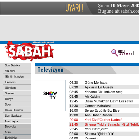
Şu an
10 Mayıs 2005
Bugüne ait sabah.com
Son Dakika
Yazarlar
Günün İçinden
Ekonomi
06:30
Güne Merhaba
07:30
Aşkların En Güzeli
Gündem
08:45
Yabancı Dizi İntikam Ateşi
Siyaset
09:45
Ah Kalbim
Dünya
12:45
Bizim Mutfak'tan Bizim Lezzetler
Spor
14:30
Cennet Mahallesi
Hava Durumu
16:00
Serap Ezgü ile Biz Bize
19:00
Ana Haber Bülteni
Sarı Sayfalar
20:00
Yerli Dizi "Gurbet Kadını"
Ana Sayfa
21:45
Sinema "Yıldız Savaşları-Gizli Tehli
Dosyalar
23:45
Yerli Dizi "Şifre"
Arşiv
02:00
Sinema "Şiddet Yılı"
Etkinlikler
04:00
Yasemin