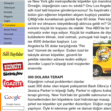
ve New York gibi metropollerde köpekler için inanılma
Günaydın
Örneğin, köpeğinizin canı mı sıkıldı? Onu Los Angeles'
Televizyon
adlı özel tatil köyüne gönderiyorsunuz! Su kaydırak
Astroloji
bütün gün eğlenen köpekleri akşam kuştüyü yataklar 
Magazin
Çiftliği'nde konaklamalı günlük fiyat 60 dolar. Peki kö
Sağlık
ait bir evi olmasını isteyebileceği aklınıza geldi mi? Üs
»
Cumartesi
evinizin küçük bir kopyası da olabilir. Yine ABD'de bir 
Aktüel Pazar
minyatür evler inşa ediyor. Küçük bir malikane de diy
Otomobil
kulübelerin klimalı, özel ısıtmalı, yumuşak halı
kaplı ç
Sinema
ise 4500 dolardan başlıyor. Los
Çizerler
Angeles'ta 55 dolar karşılığında "Pet
taxi" hizmeti de veriliyor. Evden özel bir
taksiyle alınan köpekler, güvenli bir
şekilde istenilen adrese teslim ediliyor.
Jennifer Lopez'in köpeği özel müşteriler
arasında.
300 DOLARA TERAPİ
Köpeğinin ruhsal problemleri olanlar
saati 300 dolar olan köpek psikiyatristi Bash Dibra'yı 
Jessica Parker'ın köpeği Sally, Parker'ın oğlunu kısk
terapi görmüş. New York'taki bir güzellik salonunun en
hizmetlerinden biri köpeklere özel hidroterapi masajı.
şirket ise köpekler için partiler düzenliyor. Düğün org
Google Arama
yapılıyor. Öyle ki istenirse gelin ve damat düğün alan