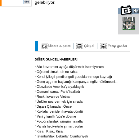
gelebiliyor.
DİĞER GÜNCEL HABERLERİ
Aile kavramını ayağa düşürmek istemiyorum
Öğrenci olmak, oh ne rahat
Kendi iyileşti şimdi engelli çocukların neşe kaynağı
Genç aşçının başlattığı kampanya İngiliz hükümetini
...
Obezitede Amerika'ya yaklaştık
Osmanlı sanatı Paris'i salladı
Rock, isyan ve Vietnam
Ünlüler poz vermek için sırada
Dışarı Çıkmadan Önce
Kuklalar yeniden hayata döndü
Yeni çılgınlık 'göz'e dövme
Fotoğraflardaki sürgün hayatlar
Pahalı hediyelerle şımartıyorlar
Kısa.. Kısa.. Kısa..
İstanbul'daki Bekarlar Cumhuriyeti