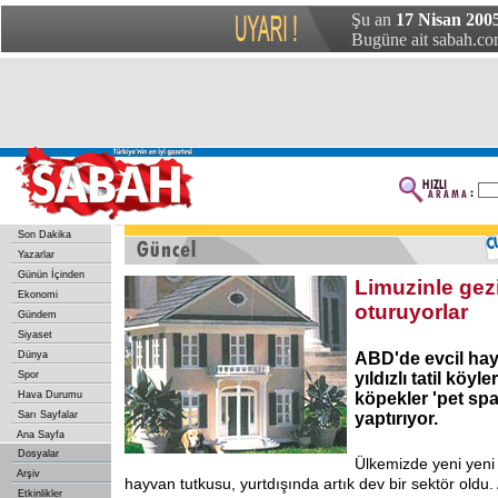
Şu an
17 Nisan 2005
Bugüne ait sabah.com
Son Dakika
Yazarlar
Günün İçinden
Limuzinle gez
Ekonomi
oturuyorlar
Gündem
Siyaset
Dünya
ABD'de evcil hay
Spor
yıldızlı tatil köy
Hava Durumu
köpekler 'pet spa
Sarı Sayfalar
yaptırıyor.
Ana Sayfa
Dosyalar
Ülkemizde yeni yeni 
Arşiv
hayvan tutkusu, yurtdışında artık dev bir sektör old
Etkinlikler