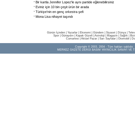
Bir kartla Jennifer Lopez'le aynı partide eğlenebilirsiniz
Eviniz için 10 bin çeşit ürün bir arada
Türkiye'nin en genç orkestra şefi
Mona Lisa nihayet taşındı
Günün İçinden
|
Yazarlar
|
Ekonomi
|
Gündem
|
Siyaset
|
Dünya |
Telev
Spor
|
Günaydın
|
Kapak Güzeli
|
Astroloji
|
Magazin
|
Sağlık
|
Biz
Cumartesi
|
Aktüel Pazar
|
Sarı Sayfalar
|
Otomobil
|
Do
Copyright © 2003, 2004 - Tüm hakları saklıdır.
MERKEZ GAZETE DERGİ BASIM YAYINCILIK SANAYİ VE T