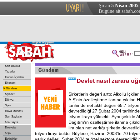
Şu an
5 Nisan 2005 
Bugüne ait sabah.com
Son Dakika
Yazarlar
Günün İçinden
Devlet nasıl zarara uğr
Ekonomi
»
Gündem
Şirketlerin değeri arttı: Alkollü İçkil
Siyaset
A.Ş'nin özelleştirme ilanına çıkılan
Dünya
tarihinde net aktif değeri 65.7 trilyon
Spor
devredildiği 27 Şubat 2004 tarihinde
Hava Durumu
trilyon liraya yükseldi. Aynı şekilde
Sarı Sayfalar
Dağıtım'ın özelleştirme ilanına çıkıldı
Ana Sayfa
lira olan net varlığı şirketin devredil
Dosyalar
trilyon lirayı buldu. Böylece, Haziran 2003'te 70 trilyon
Arşiv
varlık değeri, Şubat 2004'te özel sektöre devredildiğin
Etkinlikler