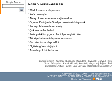
Google Arama
DİĞER GÜNDEM HABERLERİ
38 doktora suç duyurusu
Kafa bulmuşlar
Ataay: İhalede avantaj sağlamadım
Otyam, Erdoğan'a 5 milyar tazminat ödeyecek
Papa'yı İslam'a davet etmiş!
Çok alametler belirdi
Polis yelekli soyguncular trilyonu götürdüler
Türkiye kehaneti deprem ve savaş
Gazeteci sınır dışı edildi
Elçilikte görev değişimi
Aslında yok bir farkımız...
Günün İçinden
|
Yazarlar
|
Ekonomi
|
Gündem
|
Siyaset
|
Dünya |
Telev
Spor
|
Günaydın
|
Kapak Güzeli
|
Astroloji
|
Magazin
|
Sağlık
|
Biz
Cumartesi
|
Aktüel Pazar
|
Sarı Sayfalar
|
Otomobil
|
Dosyalar
|
A
Copyright © 2003, 2004 - Tüm hakları saklıdır.
MERKEZ GAZETE DERGİ BASIM YAYINCILIK SANAYİ VE T
Üretim ve Tasarım