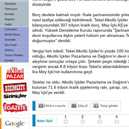
düzeyinde
Günaydın
Televizyon
Borç devlete kalmalı mıydı: İhale şartnamesinde şirke
Astroloji
nasıl tasfiye edileceği belirtilmedi. Tekel Alkollü İçkile
Magazin
bilançosundaki 307 trilyon liralık borç, Mey İçki AŞ'y
Sağlık
Cumartesi
silindi. Yüksek Denetleme Kurulu raporunda "Şartnam
Aktüel Pazar
devir koşullarına ilişkin yeterli hüküm yer almaması 
Otomobil
doğurmuştur" denildi.
İşte İnsan
Sinema
Vergiyi kim ödedi: Tekel Alkollü İçkiler'in yüzde 100 h
Turizm Rehberi
olduğu, Alkollü İçkiler Pazarlama ve Dağıtım'ın devir 
Çizerler
aleyhine sonuçlar ortaya çıktı. Şirketin peşin ödediği 11
verginin ancak 8.8 trilyon lirası Tekel'e aktarılabilirken
lira Mey İçki'nin kullanımına geçti.
Stoklar ne oldu: Alkollü İçkiler Pazarlama ve Dağıtım'
bulunan 71.6 trilyon liralık şişelenmiş rakı, şarap, ci
Mey İçki'ye verildi.
1
2
3
4