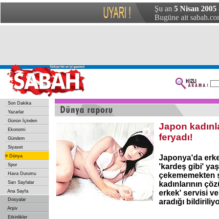
Şu an
5 Nisan 2005 
Bugüne ait sabah.com
Son Dakika
Yazarlar
Günün İçinden
Japon kadınla
Ekonomi
feryadı!
Gündem
Siyaset
»
Dünya
Japonya'da erkek
Spor
'kardeş gibi' yaş
Hava Durumu
çekememekten ş
Sarı Sayfalar
kadınlarının çöz
Ana Sayfa
erkek' servisi ve
Dosyalar
aradığı bildiriliyo
Arşiv
Etkinlikler