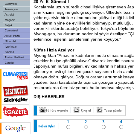
20 Yıl El Sürmedi!
Günaydın
Kocalarıyla uzun süredir cinsel ilişkiye giremeyen Jap
Televizyon
sinir krizinin eşiğine geldiği söyleniyor. Ülkedeki bazı
Astroloji
yıldır eşleriyle birlikte olmamaktan şikâyet ettiği bildi
Magazin
kadınlarının yine de evliliklerini bitirmeyip, mutluluğu, 
Sağlık
veren kliniklerde aradığı belirtiliyor. Tokyo'da böyle bir 
Cumartesi
Myong-gan, bu durumun nedenini şöyle özetliyor: "Ç
Aktüel Pazar
evlenince, eşlerini annelerinin yerine koyuyor."
Otomobil
İşte İnsan
Nüfus Hızla Azalıyor
Sinema
Myong
-
Gan "Amacım kadınların mutlu olmasını sağla
Turizm Rehberi
erkekler bu işe gönüllü oluyor" diyerek kendini savu
Çizerler
Japonya'nın nüfus bilgileri, ev kadınlarının haksız ye
gösteriyor; evli çiftlerin ve çocuk sayısının hızla azal
olmaya doğru gidiyor. Doğum oranını arttırmak iste
yüzden, bazı kasabalarda üçüncü çocuğunu yapacak ç
restoranlarda ücretsiz yemek hatta bedava alışveriş v
DIŞ HABERLER
1
2
3
4