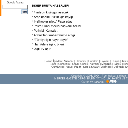
Google Arama
DİĞER DÜNYA HABERLERİ
4 milyon kişi uğurlayacak
Arap basını: Bizim için kayıp
'Helikopter pilotu' Papa adayı
Irak'a Sünni meclis başkanı seçildi
Putin bir Kemalist
Abbas'tan silahsızlanma atağı
"Türkiye için hayır deyin"
Hamilelere ilginç öneri
'Açıl TV açıl'
Günün İçinden
|
Yazarlar
|
Ekonomi
|
Gündem
|
Siyaset
|
Dünya |
Telev
Spor
|
Günaydın
|
Kapak Güzeli
|
Astroloji
|
Magazin
|
Sağlık
|
Biz
Cumartesi
|
Aktüel Pazar
|
Sarı Sayfalar
|
Otomobil
|
Dosyalar
|
A
Copyright © 2003, 2004 - Tüm hakları saklıdır.
MERKEZ GAZETE DERGİ BASIM YAYINCILIK SANAYİ VE T
Üretim ve Tasarım