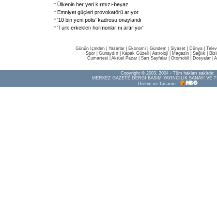
Ülkenin her yeri kırmızı-beyaz
Emniyet güçleri provokatörü arıyor
'10 bin yeni polis' kadrosu onaylandı
'Türk erkekleri hormonlarını artırıyor'
Günün İçinden
|
Yazarlar
|
Ekonomi
|
Gündem
|
Siyaset
|
Dünya |
Telev
Spor
|
Günaydın
|
Kapak Güzeli
|
Astroloji
|
Magazin
|
Sağlık
|
Biz
Cumartesi
|
Aktüel Pazar
|
Sarı Sayfalar
|
Otomobil
|
Dosyalar
|
A
Copyright © 2003, 2004 - Tüm hakları saklıdır.
MERKEZ GAZETE DERGİ BASIM YAYINCILIK SANAYİ VE T
Üretim ve Tasarım