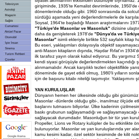
siyaset akımlarının etkisinden bütünüyle sıyrılamaz. 1
Televizyon
girişiminde, 1935'te Kemalist devrimlerinde, 1950'd
Astroloji
dönemlerinde olduğu gibi. 1960 sonrasında da solc
Magazin
sürdüğü aşamada yeni değerlendirmelerle de karşılaş
Sağlık
Soysal, 1964'te başladığı Mason araştırmalarını 197
Cumartesi
"Türkiye'de Masonlar ve Masonluk"
dizisine ulaşt
Aktüel Pazar
daha da genişleterek 1978'de
"Dünya'da ve Türkiy
Otomobil
Masonlar"
isimli ekleriyle birlikte 532 sayfalık kitap 
İşte İnsan
Bu eseri, yaklaşımları dolayısıyla objektif sayamay
Sinema
anti-Mason kitapların dışında, Haydar Rıfat'ın 1934'd
Turizm Rehberi
ilk tarafsız yayın olarak kabul ediyoruz. Bu yargımız
Çizerler
kendi siyasi görüşüyle değerlendirmekten kaçındığı ş
alınmamalıdır. Ancak karşılıklı tezleri objektiflikle yansı
döneminde de gayet etkili olmuş, 1980'li yılların sonla
için de başvuru kitabı niteliği taşımıştır. Yaklaşımını ş
YAN KURULUŞLAR
Dünyanın hemen her ülkesinde olduğu gibi günümüz 
Masonlar -dünlerde olduğu gibi-, inanılmaz ölçüde et
başlarını tutmasını biliyorlar. Ülke kaderinin çizilmes
baskı grubunun sağlayamadığı ve sağlayamayacağı et
sağlayacak durumdadır. Masonluğun bir tür yan kurulu
Propeller, Lions ve Rotary kulüpler de bu etkinlikte ö
bulunuyorlar. Masonlar ve yan kuruluşlarında yer alan
kamu kesimi kadar, özel sektör kesiminde de kilit nok
Google Arama