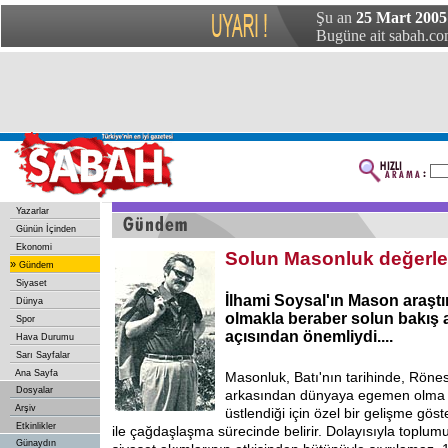
Şu an
25 Mart 200
Bugüne ait sabah.com
Yazarlar
Günün İçinden
Ekonomi
Solun Masonluk değerle
»
Gündem
Siyaset
İlhami Soysal'ın Mason araştı
Dünya
olmakla beraber solun bakış a
Spor
açısından önemliydi....
Hava Durumu
Sarı Sayfalar
Ana Sayfa
Masonluk, Batı'nın tarihinde, Röne
Dosyalar
arkasından dünyaya egemen olma s
Arşiv
üstlendiği için özel bir gelişme göst
Etkinlikler
ile çağdaşlaşma sürecinde belirir. Dolayısıyla toplumu
Günaydın