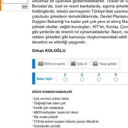
umulmaz bir uyanıklık göstermektedirler. Ticaret ve 
Borsalar'da, özel ve resmi bankalarda, sigorta şirketle
holdinglerde, tekelci sermayenin Türkiye'deki uzantısı
çokuluslu şirketlerin temsilciliklerinde, Devlet Planl
Dışişleri Bakanlığı'na kadar pek çok yere el atmış Mas
yüksek okullar, sağlık kuruluşları, KİT'ler, Kızılay,
gibi yerlerde de önemli rol oynamaktadırlar. Basın, ra
reklam şirketleri gibi kamuoyu oluşturmasındaki etkil
denetimi ve etkinliği yaygındır.
Orhan KOLOĞLU
1
2
3
4
DİĞER GÜNDEM HABERLERİ
Çok sırrımız yoktur bizim
'Değneği hak eden çok'
İncirlik için mutabakat
ABD'li tarihçiden 'soykırım' dersi
'Biz orada yoktuk'
TCK'da askeri suçlara 'istisna' yasası Meclis'te
Gazeteciler yürüdü