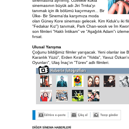
sinemasına ayrılmış. Özellikle kukla
sinemasının büyük adı Jiri Trnka'yı
tanımak için ilk bölümü kaçırmayın... Bir
Ülke- Bir Sinema'da karşımıza moda
olan Güney Kore sineması gelecek. Kim Kiduk'u iki fil
"Fedakar Kız") tanımak, Park Chan-wook ve İm Kwon-
son filmleri "Haklı İntikam" ve "Aşağılık Adam"ı izleme
fırsat.
Ulusal Yarışma
Çoğunu bildiğimiz filmler yarışacak. Yeni olanlar ise B
Karanlık Yüzü", Erden Kıral'ın "Yolda", Yavuz Özkan
Oyunları", Ulaş İnaç'ın "Türev" adlı filmleri.
DİĞER SİNEMA HABERLERİ