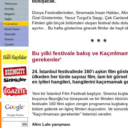
buluşacak.
Televizyon
Astroloji
Dünya Festivallerinden, Sinemada İnsan Hakları, Altı
Magazin
Özel Gösterimler, Yavuz Turgul'a Saygı, Çek Canlan
Sağlık
Filmleri gibi birçok bölümden oluşan festival dolu dol
»
Cumartesi
ayırtın... Bu hafta gösterime girecek filmler de hayli id
Aktüel Pazar
Otomobil
Sinema
Çizerler
Bu yılki festivale bakış ve Kaçırılma
gerekenler'
24. İstanbul festivalinde 160'ı aşkın film göste
ülkeden her türde sayısız film, tam bir görsel
en iyileri hangileri, hangilerini kaçırmamak g
Yeni bir İstanbul Film Festivali başlıyor. Sinema kuşlar
boyunca Beyoğlu'na tüneyecek ve bir filmden öbürüne
festivalin 160 filmi aşkın zengin programına kuşbakı
bölüm giderek en ilginç filmleri duyuralım. Ve sonun
"Kaçırılmaması gerekenler" listemizi verelim.
Google Arama
Altın Lale yarışması