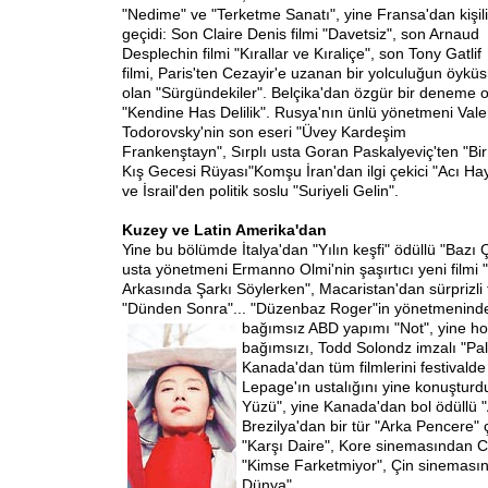
"Nedime" ve "Terketme Sanatı", yine Fransa'dan kişil
geçidi: Son Claire Denis filmi "Davetsiz", son Arnaud
Desplechin filmi "Kırallar ve Kıraliçe", son Tony Gatlif
filmi, Paris'ten Cezayir'e uzanan bir yolculuğun öykü
olan "Sürgündekiler". Belçika'dan özgür bir deneme 
"Kendine Has Delilik". Rusya'nın ünlü yönetmeni Vale
Todorovsky'nin son eseri "Üvey Kardeşim
Frankenştayn", Sırplı usta Goran Paskalyeviç'ten "Bir
Kış Gecesi Rüyası"Komşu İran'dan ilgi çekici "Acı Hay
ve İsrail'den politik soslu "Suriyeli Gelin".
Kuzey ve Latin Amerika'dan
Yine bu bölümde İtalya'dan "Yılın keşfi" ödüllü "Bazı 
usta yönetmeni Ermanno Olmi'nin şaşırtıcı yeni filmi
Arkasında Şarkı Söylerken", Macaristan'dan sürprizli t
"Dünden Sonra"... "Düzenbaz Roger"in yönetmeninden
bağımsız ABD yapımı "Not", yine ho
bağımsızı, Todd Solondz imzalı "Pa
Kanada'dan tüm filmlerini festivalde
Lepage'ın ustalığını yine konuşturd
Yüzü", yine Kanada'dan bol ödüllü "
Brezilya'dan bir tür "Arka Pencere" 
"Karşı Daire", Kore sinemasından C
"Kimse Farketmiyor", Çin sinemasınd
Dünya".