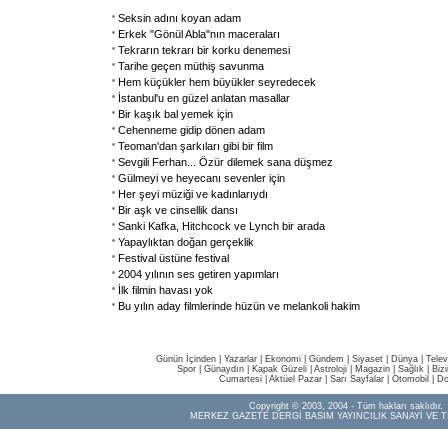
Seksin adını koyan adam
Erkek "Gönül Abla"nın maceraları
Tekrarın tekrarı bir korku denemesi
Tarihe geçen müthiş savunma
Hem küçükler hem büyükler seyredecek
İstanbul'u en güzel anlatan masallar
Bir kaşık bal yemek için
Cehenneme gidip dönen adam
Teoman'dan şarkıları gibi bir film
Sevgili Ferhan... Özür dilemek sana düşmez
Gülmeyi ve heyecanı sevenler için
Her şeyi müziği ve kadınlarıydı
Bir aşk ve cinsellik dansı
Sanki Kafka, Hitchcock ve Lynch bir arada
Yapaylıktan doğan gerçeklik
Festival üstüne festival
2004 yılının ses getiren yapımları
İlk filmin havası yok
Bu yılın aday filmlerinde hüzün ve melankoli hakim
Günün İçinden
|
Yazarlar
|
Ekonomi
|
Gündem
|
Siyaset
|
Dünya |
Telev
Spor
|
Günaydın
|
Kapak Güzeli
|
Astroloji
|
Magazin
|
Sağlık
|
Biz
Cumartesi
|
Aktüel Pazar
|
Sarı Sayfalar
|
Otomobil
|
Do
Copyright © 2003, 2004 - Tüm hakları saklıdır.
MERKEZ GAZETE DERGİ BASIM YAYINCILIK SANAYİ VE T