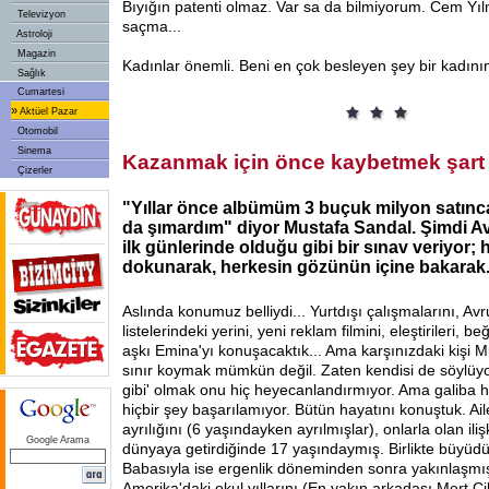
Bıyığın patenti olmaz. Var sa da bilmiyorum. Cem Yı
Televizyon
saçma...
Astroloji
Magazin
Kadınlar önemli. Beni en çok besleyen şey bir kadının sı
Sağlık
Cumartesi
»
Aktüel Pazar
Otomobil
Sinema
Kazanmak için önce kaybetmek şart
Çizerler
"Yıllar önce albümüm 3 buçuk milyon satınca
da şımardım" diyor Mustafa Sandal. Şimdi A
ilk günlerinde olduğu gibi bir sınav veriyor;
dokunarak, herkesin gözünün içine bakarak
Aslında konumuz belliydi... Yurtdışı çalışmalarını, A
listelerindeki yerini, yeni reklam filmini, eleştirileri, b
aşkı Emina'yı konuşacaktık... Ama karşınızdaki kişi 
sınır koymak mümkün değil. Zaten kendisi de söylüyor
gibi' olmak onu hiç heyecanlandırmıyor. Ama galiba
hiçbir şey başarılamıyor. Bütün hayatını konuştuk. Ai
ayrılığını (6 yaşındayken ayrılmışlar), onlarla olan iliş
Google Arama
dünyaya getirdiğinde 17 yaşındaymış. Birlikte büyüdük
Babasıyla ise ergenlik döneminden sonra yakınlaşmış)
Amerika'daki okul yıllarını (En yakın arkadaşı Mert Çil