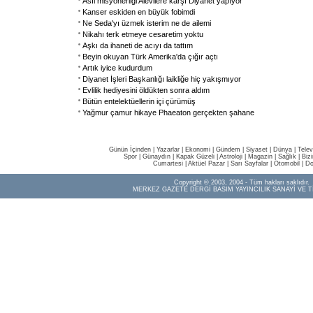
Asıl misyonerliği Alevilere karşı Diyanet yapıyor
Kanser eskiden en büyük fobimdi
Ne Seda'yı üzmek isterim ne de ailemi
Nikahı terk etmeye cesaretim yoktu
Aşkı da ihaneti de acıyı da tattım
Beyin okuyan Türk Amerika'da çığır açtı
Artık iyice kudurdum
Diyanet İşleri Başkanlığı laikliğe hiç yakışmıyor
Evlilik hediyesini öldükten sonra aldım
Bütün entelektüellerin içi çürümüş
Yağmur çamur hikaye Phaeaton gerçekten şahane
Günün İçinden
|
Yazarlar
|
Ekonomi
|
Gündem
|
Siyaset
|
Dünya |
Telev
Spor
|
Günaydın
|
Kapak Güzeli
|
Astroloji
|
Magazin
|
Sağlık
|
Biz
Cumartesi
|
Aktüel Pazar
|
Sarı Sayfalar
|
Otomobil
|
Do
Copyright © 2003, 2004 - Tüm hakları saklıdır.
MERKEZ GAZETE DERGİ BASIM YAYINCILIK SANAYİ VE T