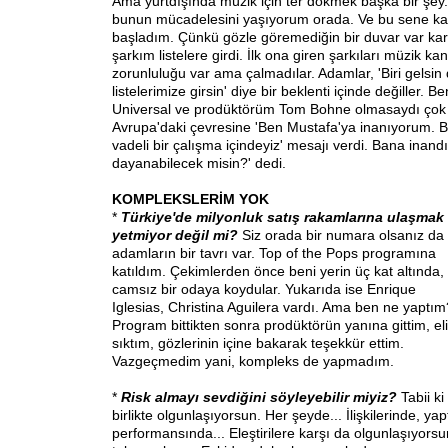
Ama yurtdışında müzik için ter dökmek başka bir şey
bunun mücadelesini yaşıyorum orada. Ve bu sene k
başladım. Çünkü gözle göremediğin bir duvar var kar
şarkım listelere girdi. İlk ona giren şarkıları müzik ka
zorunluluğu var ama çalmadılar. Adamlar, 'Biri gelsin
listelerimize girsin' diye bir beklenti içinde değiller.
Universal ve prodüktörüm Tom Bohne olmasaydı çok 
Avrupa'daki çevresine 'Ben Mustafa'ya inanıyorum. B
vadeli bir çalışma içindeyiz' mesajı verdi. Bana inandı.
dayanabilecek misin?' dedi.
KOMPLEKSLERİM YOK
*
Türkiye'de
milyonluk satış rakamlarına ulaşmak
yetmiyor değil mi?
Siz orada bir numara olsanız da
adamların bir tavrı var. Top of the Pops programına
katıldım. Çekimlerden önce beni yerin üç kat altında,
camsız bir odaya koydular. Yukarıda ise Enrique
Iglesias, Christina Aguilera vardı. Ama ben ne yaptım
Program bittikten sonra prodüktörün yanına gittim, eli
sıktım, gözlerinin içine bakarak teşekkür ettim.
Vazgeçmedim yani, kompleks de yapmadım.
*
Risk almayı sevdiğini söyleyebilir miyiz?
Tabii ki
birlikte olgunlaşıyorsun. Her şeyde... İlişkilerinde, y
performansında... Eleştirilere karşı da olgunlaşıyors