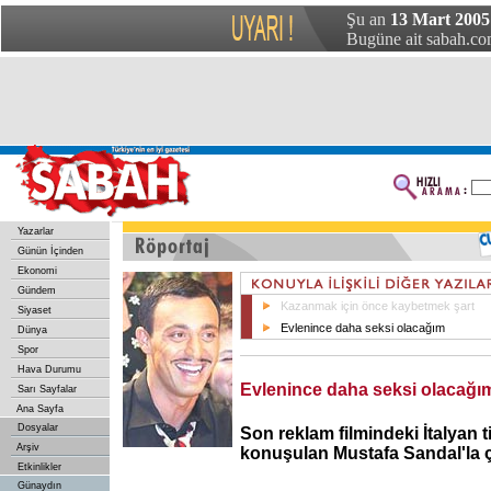
Şu an
13 Mart 2005
Bugüne ait sabah.com
Yazarlar
Günün İçinden
Ekonomi
Gündem
Kazanmak için önce kaybetmek şart
Siyaset
Evlenince daha seksi olacağım
Dünya
Spor
Hava Durumu
Evlenince daha seksi olacağı
Sarı Sayfalar
Ana Sayfa
Dosyalar
Son reklam filmindeki İtalyan 
Arşiv
konuşulan Mustafa Sandal'la ç
Etkinlikler
Günaydın