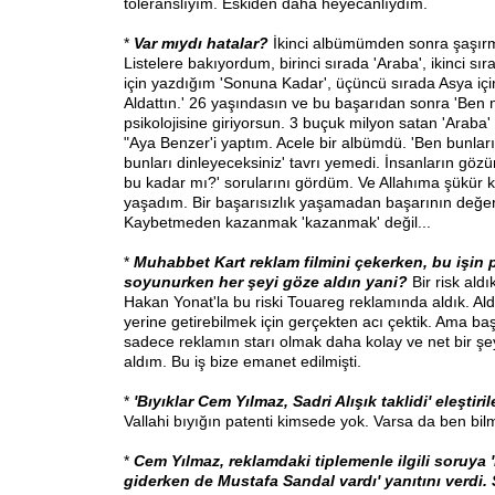
toleranslıyım. Eskiden daha heyecanlıydım.
*
Var mıydı hatalar?
İkinci albümümden sonra şaşırm
Listelere bakıyordum, birinci sırada 'Araba', ikinci sı
için yazdığım 'Sonuna Kadar', üçüncü sırada Asya içi
Aldattın.' 26 yaşındasın ve bu başarıdan sonra 'Ben 
psikolojisine giriyorsun. 3 buçuk milyon satan 'Arab
"Aya Benzer'i yaptım. Acele bir albümdü. 'Ben bunları
bunları dinleyeceksiniz' tavrı yemedi. İnsanların gö
bu kadar mı?' sorularını gördüm. Ve Allahıma şükür ki
yaşadım. Bir başarısızlık yaşamadan başarının değer
Kaybetmeden kazanmak 'kazanmak' değil...
*
Muhabbet Kart reklam filmini çekerken, bu işin
soyunurken her şeyi göze aldın yani?
Bir risk aldı
Hakan Yonat'la bu riski Touareg reklamında aldık. Al
yerine getirebilmek için gerçekten acı çektik. Ama ba
sadece reklamın starı olmak daha kolay ve net bir şe
aldım. Bu iş bize emanet edilmişti.
*
'Bıyıklar Cem Yılmaz, Sadri Alışık taklidi' eleştir
Vallahi bıyığın patenti kimsede yok. Varsa da ben bi
*
Cem Yılmaz, reklamdaki tiplemenle ilgili soruya 
giderken de Mustafa Sandal vardı' yanıtını verdi