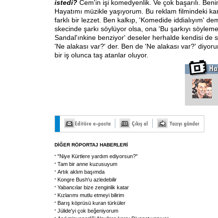
istedi?
Cem'in işi komedyenlik. Ve çok başarılı. Ben
Hayatımı müzikle yaşıyorum. Bu reklam filmindeki kar
farklı bir lezzet. Ben kalkıp, 'Komedide iddialıyım' d
skecinde şarkı söylüyor olsa, ona 'Bu şarkıyı söyleme
Sandal'ınkine benziyor' deseler herhalde kendisi de
'Ne alakası var?' der. Ben de 'Ne alakası var?' diyor
bir iş olunca taş atanlar oluyor.
DİĞER RÖPORTAJ HABERLERİ
"Niye Kürtlere yardım ediyorsun?"
Tam bir anne kuzusuyum
Artık aklım başımda
Kongre Bush'u azledebilir
Yabancılar bize zenginlik katar
Kızlarımı mutlu etmeyi bilirim
Barış köprüsü kuran türküler
Jülide'yi çok beğeniyorum