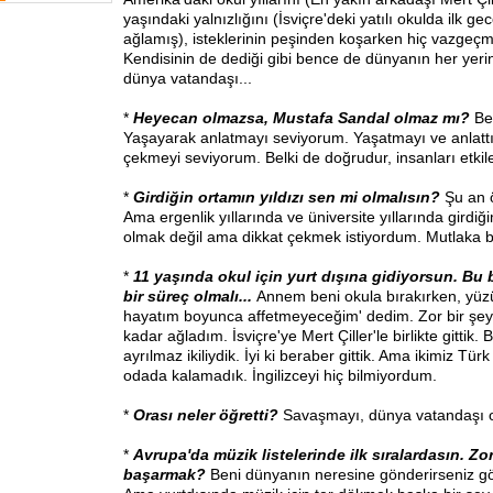
yaşındaki yalnızlığını (İsviçre'deki yatılı okulda ilk 
ağlamış), isteklerinin peşinden koşarken hiç vazgeç
Kendisinin de dediği gibi bence de dünyanın her yeri
dünya vatandaşı...
*
Heyecan olmazsa, Mustafa Sandal olmaz mı?
Be
Yaşayarak anlatmayı seviyorum. Yaşatmayı ve anlattı
çekmeyi seviyorum. Belki de doğrudur, insanları etki
*
Girdiğin ortamın yıldızı sen mi olmalısın?
Şu an ö
Ama ergenlik yıllarında ve üniversite yıllarında girdiğ
olmak değil ama dikkat çekmek istiyordum. Mutlaka 
*
11 yaşında okul için yurt dışına gidiyorsun. Bu b
bir süreç olmalı...
Annem beni okula bırakırken, yüz
hayatım boyunca affetmeyeceğim' dedim. Zor bir şe
kadar ağladım. İsviçre'ye Mert Çiller'le birlikte gittik.
ayrılmaz ikiliydik. İyi ki beraber gittik. Ama ikimiz Tü
odada kalamadık. İngilizceyi hiç bilmiyordum.
*
Orası neler öğretti?
Savaşmayı, dünya vatandaşı o
*
Avrupa'da müzik listelerinde ilk sıralardasın. Zo
başarmak?
Beni dünyanın neresine gönderirseniz g