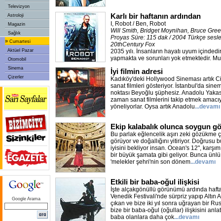
Televizyon
Karlı bir haftanın ardından
Astroloji
I, Robot / Ben, Robot
Magazin
Will Smith, Bridget Moynihan, Bruce Gr
Sağlık
Proyas Süre: 115 dak / 2004 Türkçe sesle
»
Cumartesi
20thCentury Fox
Aktüel Pazar
2035 yılı. İnsanların hayatı uyum içindedir.
yapmakta ve sorunları yok etmektedir. Mu
Otomobil
Sinema
İyi filmin adresi
Çizerler
Kadıköy'deki Hollywood Sineması artık C
sanat filmleri gösteriyor. İstanbul'da sin
noktası Beyoğlu şüphesiz. Anadolu Yakas
zaman sanat filmlerini takip etmek amacı
yöneliyorlar. Oysa artık Anadolu
...devamı
Ekip kalabalık olunca soygun gö
Bu parlak eğlencelik aşırı zeki gözükme 
görüyor ve doğallığını yitiriyor. Doğrusu
iyisini bekliyor insan. Ocean's 12", karşı
bir büyük şamata gibi geliyor. Bunca ünlü
'melekler şehri'nin son dönem
...devamı
Etkili bir baba-oğul ilişkisi
İşte alçakgönüllü görünümü ardında haftan
Venedik Festivali'nde sürpriz yapıp Altın 
Google Arama
çıkan ve bize iki yıl sonra uğrayan bir Ru
bize bir baba-oğul (oğullar) ilişkisini anla
baba olanlara daha çok
...devamı