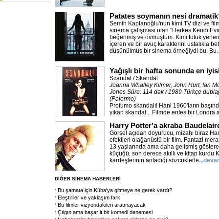
Patates soymanın nesi dramatik
Semih Kaplanoğlu'nun kimi TV dizi ve film
sinema çalışması olan "Herkes Kendi Evi
beğenmiş ve övmüştüm. Kimi tutuk yerleri 
içeren ve bir avuç karakterini ustalıkla bet
düşünülmüş bir sinema örneğiydi bu. Bu
Yağışlı bir hafta sonunda en iyis
Scandal / Skandal
Joanna Whalley Kilmer, John Hurt, Ian M
Jones Süre: 114 dak / 1989 Türkçe dubla
(Palermo)
Profumo skandalı! Hani 1960'ların başınd
yıkan skandal... Filmde enfes bir Londra an
Harry Potter'a akraba Baudelair
Görsel açıdan doyurucu, mizahı biraz Har
efektleri olağanüstü bir film. Fantazi mer
13 yaşlarında ama daha gelişmiş gösteren 
küçüğü, son derece akıllı ve kitap kurdu K
kardeşlerinin anladığı sözcüklerle
...deva
DİĞER SİNEMA HABERLERİ
Bu şamata için Küba'ya gitmeye ne gerek vardı?
Eleştiriler ve yaklaşım farkı
Bu filmler vizyondakileri aratmayacak
Çılgın ama başarılı bir komedi denemesi