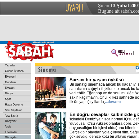
Şu an
13 Şubat 200
Bugüne ait sabah.com
Yazarlar
Günün İçinden
Ekonomi
Sarsıcı bir yaşam öyküsü
Gündem
Bir sanatçı sinemada ancak bu kadar iyi anl
Siyaset
sanatçının çağıyla ilişkileri de ancak bu
verilebilir. Eğer pop ve de soul müziğe öze
Dünya
sakın kaçırmayın. Onu iki kez sahnede görm
Spor
ilk ün yaptığı yıllarda,
...devamı
Hava Durumu
Sarı Sayfalar
En doğru cevaplar kalbinizde giz
Ana Sayfa
'İçimdeki Deniz' yalnızca normal IQ'su de
Dosyalar
'duygusal IQ'su yüksek olanlara göre. Ze
Arşiv
duygusallığın bir işlevi olduğunu bilenler,
Gerçek bir olaydan yola çıkıyor film. Sağl
Etkinlikler
çok sevdiği denize kötü bir atlayış yapan
Günaydın