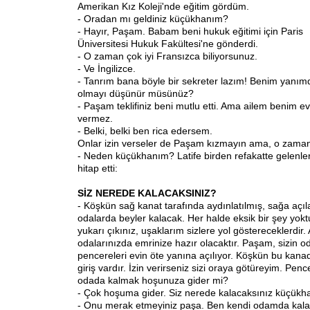
Amerikan Kız Koleji'nde eğitim gördüm.
- Oradan mı geldiniz küçükhanım?
- Hayır, Paşam. Babam beni hukuk eğitimi için Paris
Üniversitesi Hukuk Fakültesi'ne gönderdi.
- O zaman çok iyi Fransızca biliyorsunuz.
- Ve İngilizce.
- Tanrım bana böyle bir sekreter lazım! Benim yanım
olmayı düşünür müsünüz?
- Paşam teklifiniz beni mutlu etti. Ama ailem benim e
vermez.
- Belki, belki ben rica edersem.
Onlar izin verseler de Paşam kızmayın ama, o zam
- Neden küçükhanım? Latife birden refakatte gelenle
hitap etti:
SİZ NEREDE KALACAKSINIZ?
- Köşkün sağ kanat tarafında aydınlatılmış, sağa açıl
odalarda beyler kalacak. Her halde eksik bir şey yokt
yukarı çıkınız, uşaklarım sizlere yol göstereceklerdi
odalarınızda emrinize hazır olacaktır. Paşam, sizin od
pencereleri evin öte yanına açılıyor. Köşkün bu kan
giriş vardır. İzin verirseniz sizi oraya götüreyim. Pen
odada kalmak hoşunuza gider mi?
- Çok hoşuma gider. Siz nerede kalacaksınız küçük
- Onu merak etmeyiniz paşa. Ben kendi odamda kal