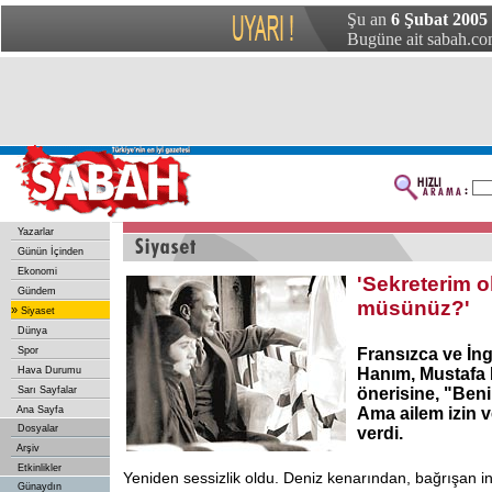
Şu an
6 Şubat 2005 
Bugüne ait sabah.com
Yazarlar
Günün İçinden
Ekonomi
'Sekreterim 
Gündem
müsünüz?'
»
Siyaset
Dünya
Spor
Fransızca ve İngi
Hava Durumu
Hanım, Mustafa 
Sarı Sayfalar
önerisine, "Beni 
Ana Sayfa
Ama ailem izin 
Dosyalar
verdi.
Arşiv
Etkinlikler
Yeniden sessizlik oldu. Deniz kenarından, bağrışan in
Günaydın