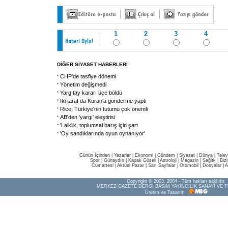
1
2
3
4
DİĞER SİYASET HABERLERİ
CHP'de tasfiye dönemi
Yönetim değişmedi
Yargıtay kararı üçe böldü
İki taraf da Kuran'a gönderme yaptı
Rice: Türkiye'nin tutumu çok önemli
AB'den 'yargı' eleştirisi
'Laiklik, toplumsal barış için şart
'Oy sandıklarında oyun oynanıyor'
Günün İçinden
|
Yazarlar
|
Ekonomi
|
Gündem
|
Siyaset
|
Dünya |
Telev
Spor
|
Günaydın
|
Kapak Güzeli
|
Astroloji
|
Magazin
|
Sağlık
|
Biz
Cumartesi
|
Aktüel Pazar
|
Sarı Sayfalar
|
Otomobil
|
Dosyalar
|
A
Copyright © 2003, 2004 - Tüm hakları saklıdır.
MERKEZ GAZETE DERGİ BASIM YAYINCILIK SANAYİ VE T
Üretim ve Tasarım