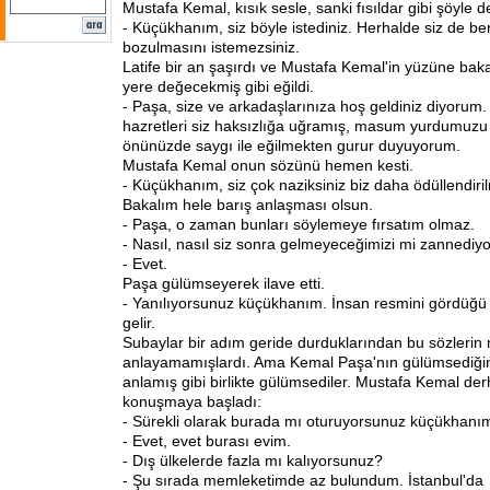
Mustafa Kemal, kısık sesle, sanki fısıldar gibi şöyle d
- Küçükhanım, siz böyle istediniz. Herhalde siz de b
bozulmasını istemezsiniz.
Latife bir an şaşırdı ve Mustafa Kemal'in yüzüne bak
yere değecekmiş gibi eğildi.
- Paşa, size ve arkadaşlarınıza hoş geldiniz diyorum
hazretleri siz haksızlığa uğramış, masum yurdumuzu k
önünüzde saygı ile eğilmekten gurur duyuyorum.
Mustafa Kemal onun sözünü hemen kesti.
- Küçükhanım, siz çok naziksiniz biz daha ödüllendiri
Bakalım hele barış anlaşması olsun.
- Paşa, o zaman bunları söylemeye fırsatım olmaz.
- Nasıl, nasıl siz sonra gelmeyeceğimizi mi zannedi
- Evet.
Paşa gülümseyerek ilave etti.
- Yanılıyorsunuz küçükhanım. İnsan resmini gördüğü 
gelir.
Subaylar bir adım geride durduklarından bu sözlerin
anlayamamışlardı. Ama Kemal Paşa'nın gülümsediğin
anlamış gibi birlikte gülümsediler. Mustafa Kemal de
konuşmaya başladı:
- Sürekli olarak burada mı oturuyorsunuz küçükhanı
- Evet, evet burası evim.
- Dış ülkelerde fazla mı kalıyorsunuz?
- Şu sırada memleketimde az bulundum. İstanbul'da