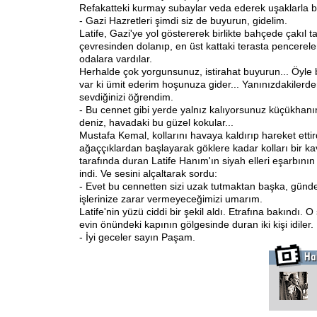
Refakatteki kurmay subaylar veda ederek uşaklarla birl
- Gazi Hazretleri şimdi siz de buyurun, gidelim.
Latife, Gazi'ye yol göstererek birlikte bahçede çakıl t
çevresinden dolanıp, en üst kattaki terasta pencereler
odalara vardılar.
Herhalde çok yorgunsunuz, istirahat buyurun... Öyle
var ki ümit ederim hoşunuza gider... Yanınızdakilerd
sevdiğinizi öğrendim.
- Bu cennet gibi yerde yalnız kalıyorsunuz küçükhan
deniz, havadaki bu güzel kokular...
Mustafa Kemal, kollarını havaya kaldırıp hareket etti
ağaççıklardan başlayarak göklere kadar kolları bir kav
tarafında duran Latife Hanım'ın siyah elleri eşarbını
indi. Ve sesini alçaltarak sordu:
- Evet bu cennetten sizi uzak tutmaktan başka, gündel
işlerinize zarar vermeyeceğimizi umarım.
Latife'nin yüzü ciddi bir şekil aldı. Etrafına bakındı. O
evin önündeki kapının gölgesinde duran iki kişi idiler.
- İyi geceler sayın Paşam.