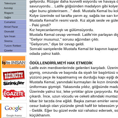
geliyordu. Rüzgar daha kuvvetli esiyordu ve havaya d
Televizyon
savuruyordu... Latife göğsünden madalyon gibi kolyey
Astroloji
eğer bunu gösterirsem..." dedi. Mustafa Kemal bu kol
Magazin
Kolye üzerinde sol tarafta yarım ay, sağda ise sarı kır
Sağlık
Mustafa Kemal'in resmi vardı. Kız alçak sesle ve gül
Cumartesi
- Peki şimdi?
Aktüel Pazar
Kız heyecanlanmıştı ve gülümsüyordu.
Otomobil
Mustafa Kemal cevap vermedi. Latife'nin parlayan diş
İşte İnsan
"Geliyor musunuz," sorusu ağzından çıktı.
Sinema
"Geliyorum," diye bir cevap geldi.
Turizm Rehberi
Sonraki saniyelerde Mustafa Kemal bir kapının kapan
Çizerler
odada yalnız kaldı.
ÖDÜLLENDİRİLMEYİ HAK ETMEDİK
Latife evin merdivenlerinde gelenleri karşıladı. Üzerin
giymiş, omzunda ve başında da siyah bir başörtüsü v
yüzünü peçe ile kapatmamış ve durduğu kapı eşiği de 
Mustafa Kemal, yanındaki kurmayları ile kızın önünd
üniforması giymişti. Yakasında yıldız, göğsünde mad
Üzerinde yalnız toz, leke yırtıklar göze çarpıyordu. 
çıkardı. İnce, uzun vücudu ve ceketi altındaki muntaz
kibar bir tarzda öne eğildi. Başka zaman emirler veren
cesur bakışlı olan yüzünde şimdi hafif bir tebessüm ye
- Geldik. Eğer bu güzel evde sizi rahatsız edersek, sor
küçükhanım.
Google Arama