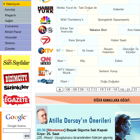
»
Televizyon
Melda Yücel ile
Taki Doğan ile
Haberler
Astroloji
~
~
Magazin
Wild Thornberry's
Spongebob Squarepants
Sağlık
Cumartesi
Erkan Tan
Yabancı Dizi
Ana Haber
Aranızda
Aktüel Pazar
Otomobil
Kara Şimşek
Haber Saati
Sinema
Çizerler
Akşam
Gerçeğin Ta
NT ~
Gece ~
Ve İnsan
Haberleri
Kendisi
Man ~
Afiş
Editör
MTV Yabancı
Serbest Vuruş
Müzik
Planl ~
Doğu Doğudur
Google Arama
20:30
[
Moviemax
] Başak Sigorta Salı Kapalı
Gişe: 25. Saat
(25. Hour)-
Uyuşturucu ticaretinden hüküm giymiş