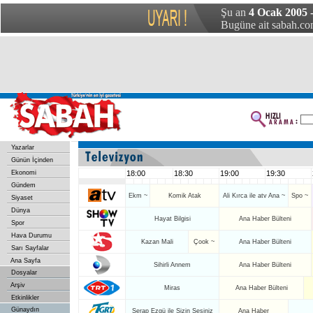
Şu an
4 Ocak 2005 -
Bugüne ait sabah.com
Yazarlar
Günün İçinden
Ekonomi
18:00
18:30
19:00
19:30
Gündem
Ekm ~
Komik Atak
Ali Kırca ile atv Ana ~
Spo ~
Siyaset
Dünya
Hayat Bilgisi
Ana Haber Bülteni
Spor
Hava Durumu
Kazan Mali
Çook ~
Ana Haber Bülteni
Sarı Sayfalar
Ana Sayfa
Sihirli Annem
Ana Haber Bülteni
Dosyalar
Arşiv
Miras
Ana Haber Bülteni
Etkinlikler
Günaydın
Serap Ezgü ile Sizin Sesiniz
Ana Haber