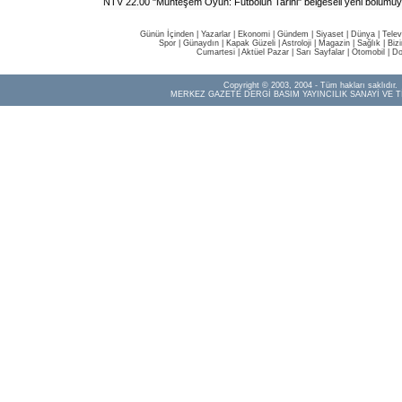
NTV 22.00 "Muhteşem Oyun: Futbolun Tarihi" belgeseli yeni bölümüy
Günün İçinden
|
Yazarlar
|
Ekonomi
|
Gündem
|
Siyaset
|
Dünya |
Telev
Spor
|
Günaydın
|
Kapak Güzeli
|
Astroloji
|
Magazin
|
Sağlık
|
Biz
Cumartesi
|
Aktüel Pazar
|
Sarı Sayfalar
|
Otomobil
|
Do
Copyright © 2003, 2004 - Tüm hakları saklıdır.
MERKEZ GAZETE DERGİ BASIM YAYINCILIK SANAYİ VE T