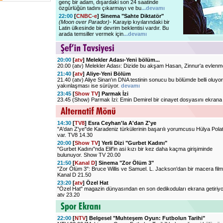
genç bir adam, dışardaki son 24 saatinde
özgürlüğün tadını çıkarmayı ve bu
...devamı
22:00
[
CNBC-e
] Sinema "Sahte Diktatör"
(Moon over Parador)-
Karayip kıyılarındaki bir
Latin ülkesinde bir devrim beklentisi vardır. Bu
arada temsiller vermek için
...devamı
20:00
[
atv
] Melekler Adası-Yeni bölüm...
20.00 (atv) Melekler Adası: Dizide bu akşam Hasan, Zinnur'a evlenme 
21:40
[
atv
] Aliye-Yeni Bölüm
21.40 (atv) Aliye Sinan'ın DNA testinin sonucu bu bölümde belli oluyor.
yakınlaşması ise sürüyor.
devamı
23:45
[
Show TV
] Parmak İzi
23.45 (Show) Parmak İzi: Emin Demirel bir cinayet dosyasını ekrana g
14:30
[
TV8
] Esra Ceyhan'la A'dan Z'ye
"A'dan Z'ye"de Karadeniz türkülerinin başarılı yorumcusu Hülya Pola
var. TV8 14.30
20:00
[
Show TV
] Yerli Dizi "Gurbet Kadını"
"Gurbet Kadını"nda Elif'in asi kızı bir kez daha kaçma girişiminde
bulunuyor. Show TV 20.00
21:50
[
Kanal D
] Sinema "Zor Ölüm 3"
"Zor Ölüm 3": Bruce Willis ve Samuel. L. Jackson'dan bir macera film
Kanal D 21.50
23:20
[
atv
] Özel Hat
"Özel Hat" magazin dünyasından en son dedikoduları ekrana getiriyo
atv 23.20
22:00
[
NTV
] Belgesel "Muhteşem Oyun: Futbolun Tarihi"