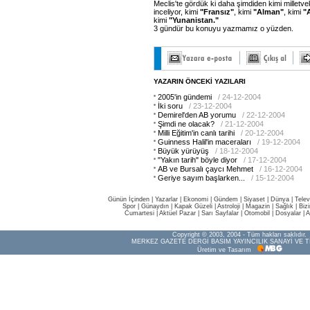
Meclis'te gördük ki daha şimdiden kimi milletvek
inceliyor, kimi
"Fransız"
, kimi
"Alman"
, kimi
"
kimi
"Yunanistan."
3 gündür bu konuyu yazmamız o yüzden.
YAZARIN ÖNCEKİ YAZILARI
2005'in gündemi
/ 24-12-2004
İki soru
/ 23-12-2004
Demirel'den AB yorumu
/ 22-12-2004
Şimdi ne olacak?
/ 21-12-2004
Milli Eğitim'in canlı tarihi
/ 20-12-2004
Guinness Halil'in maceraları
/ 19-12-2004
Büyük yürüyüş
/ 18-12-2004
"Yakın tarih" böyle diyor
/ 17-12-2004
AB ve Bursalı çaycı Mehmet
/ 16-12-2004
Geriye sayım başlarken...
/ 15-12-2004
Günün İçinden
|
Yazarlar
|
Ekonomi
|
Gündem
|
Siyaset
|
Dünya |
Telev
Spor
|
Günaydın
|
Kapak Güzeli
|
Astroloji
|
Magazin
|
Sağlık
|
Biz
Cumartesi
|
Aktüel Pazar
|
Sarı Sayfalar
|
Otomobil
|
Dosyalar
|
A
Copyright © 2003, 2004 - Tüm hakları saklıdır.
MERKEZ GAZETE DERGİ BASIM YAYINCILIK SANAYİ VE T
Üretim ve Tasarım