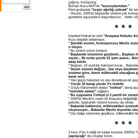
çağırıp, konuşmuş.
Burhan Kuzu AKP'nin
"kurucularından."
Parti grubunda
"özgür
ağırlığı
yüksek"
bir isi
- Hocam, 2005'te başkanlık sistemi çok konuş
gündeme taşıyanların başındasınız... Neler sö
İstanbul-Hukuk'un eski
"Anayasa
Hukuku
An
Kuzu başladı anlatmaya:
*
Şimdiki
sistem,
fonksiyonsuz
Meclis
siste
o
oluyor.
* Bu sistem sorun üretiyor.
*
Başkanlık
sistemine
geçilmeli...
Başkanı
h
seçim...
İlk
turda
yüzde
51
şartı
aranır...
İkin
aday
katılır.
* Başkan, 15 üyeli bir hükümet kurar... Bakanla
*
Seçim
sistemi
değişir...
Dar
veya
daraltılm
sisteme
göre,
kimin
milletvekili
olacağına
g
karar
verir.
* Yani güçlü hükümet ve onu denetleyecek güçlü
*
Yüzde
10
barajı
yüzde
3'e
inebilir.
* Güçlü hükümetten dolayı
"istikrar"
, baraj aş
"temsilde
adalet"
sağlanır.
*
Bu
uygulama
Türkiye'yi
2
partili
bir
siste
* 2005'te Meclis'e zaten bir Anayasa değişikliği
pakette, başkanlık sistemi konusu da olmalı.
*
Bakanlık
beklentisi,
milletvekilleri
üzerind
oluşturuyor...
Bakanlar
Meclis
dışından
olu
* Dar bölge sistemine geçilince, milletvekilleri 
2 kere 2'nin 4 ettiği ne kadar kesinse 2005'te
"
yapılacağı"
da o kadar kesin.