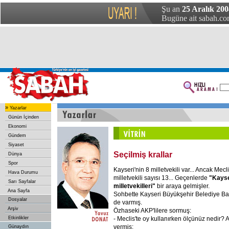
Şu an
25 Aralık 200
Bugüne ait sabah.com
»
Yazarlar
Günün İçinden
Ekonomi
Gündem
Siyaset
Seçilmiş krallar
Dünya
Spor
Kayseri'nin 8 milletvekili var... Ancak Mecl
Hava Durumu
milletvekili sayısı 13... Geçenlerde
"Kayse
Sarı Sayfalar
milletvekilleri"
bir araya gelmişler.
Ana Sayfa
Sohbette Kayseri Büyükşehir Belediye B
Dosyalar
de varmış.
Arşiv
Özhaseki AKP'lilere sormuş:
- Meclis'te oy kullanırken ölçünüz nedir? A
Etkinlikler
vermiş:
Günaydın