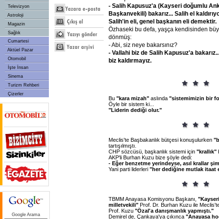
- Salih
Kapusuz'a
(Kayseri
doğumlu
Ank
Televizyon
Başkanvekili)
bakarız...
Salih
el
kaldırıy
Astroloji
Salih'in
eli,
genel
başkanın
eli
demektir.
Magazin
Özhaseki bu defa, yaşça kendisinden bü
Sağlık
dönmüş:
Cumartesi
- Abi, siz neye bakarsınız?
Aktüel Pazar
- Vallahi
biz
de
Salih
Kapusuz'a
bakarız..
Otomobil
biz
kaldırmayız.
İşte İnsan
Sinema
Turizm Rehberi
Çizerler
Bu
"kara
mizah"
aslında
"sistemimizin
bir
fo
Öyle bir sistem ki...
"Liderin
dediği
olur."
Meclis'te Başbakanlık bütçesi konuşulurken
"b
tartışılmıştı.
CHP sözcüsü, başkanlık sistemi için
"krallık"
AKP'li Burhan Kuzu bize şöyle dedi:
- Eğer
benzetme
yerindeyse,
asıl
krallar
şim
Yani parti liderleri
"her
dediğine
mutlak
itaat
TBMM Anayasa Komisyonu Başkanı,
"Kayser
milletvekili"
Prof. Dr. Burhan Kuzu ile Meclis't
Prof. Kuzu
"Özal'a
danışmanlık
yapmıştı."
Google Arama
Demirel de, Çankaya'ya çıkınca
"Anayasa
ho