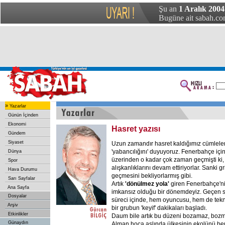
Şu an
1 Aralık 200
Bugüne ait sabah.com
»
Yazarlar
Günün İçinden
Ekonomi
Hasret yazısı
Gündem
Siyaset
Uzun zamandır hasret kaldığımız cümleler
'yabancılığını' duyuyoruz. Fenerbahçe için
Dünya
üzerinden o kadar çok zaman geçmişti ki, 
Spor
alışkanlıklarını devam ettiriyorlar. Sanki g
Hava Durumu
geçmesini bekliyorlarmış gibi.
Sarı Sayfalar
Artık
'dönülmez yola'
giren Fenerbahçe'ni
Ana Sayfa
imkansız olduğu bir dönemdeyiz. Geçen s
Dosyalar
süreci içinde, hem oyuncusu, hem de teknik
Arşiv
bir grubun 'keyif' dakikaları başladı.
Etkinlikler
Daum bile artık bu düzeni bozamaz, bozma
Günaydın
Alman hoca aslında ülkesinin ekolünü be