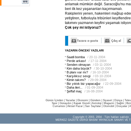
anlamak mümkün değil. Saracoğlu'nu mab
beri ilk kez yaşananları kaçırmamalı.
Rakiplerini yenen, hakemleri mağlup eden
yetiştiren, futboluyla tribünleri keyiflendi
takımını yazmanın keyfini yaşamak istiyor
Çok şey mi istiyoruz?
YAZARIN ÖNCEKİ YAZILARI
Saatli bomba
/ 20-11-2004
Perde arkası!
/ 17-11-2004
Senden olmayan
/ 03-11-2004
Kim daha büyük?
/ 30-10-2004
B planı var mı?
/ 16-10-2004
Karşılıksız sevgi
/ 03-10-2004
Kimin takımı?
/ 29-09-2004
Biz yıktık biz yapacağız
/ 22-09-2004
Daha ileri...
/ 01-09-2004
Şeffaf maç
/ 16-08-2004
Günün İçinden
|
Yazarlar
|
Ekonomi
|
Gündem
|
Siyaset
|
Dünya |
Telev
Spor
|
Günaydın
|
Kapak Güzeli
|
Astroloji
|
Magazin
|
Sağlık
|
Biz
Cumartesi
|
Aktüel Pazar
|
Sarı Sayfalar
|
Otomobil
|
Dosyalar
|
A
Copyright © 2003, 2004 - Tüm hakları saklıdır.
MERKEZ GAZETE DERGİ BASIM YAYINCILIK SANAYİ VE T