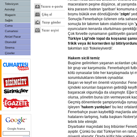
maceraların peşine düşünce, at yarışında al
Televizyon
kira parasını batıran 'gariban' konumuna
Astroloji
boynu bükük eve döndüğünde
'zılgıtı'
yed
Magazin
Sonuçta Fenerbahçe özlenen orta sahasın
Sağlık
sonuçta bir takımın takım olabilmesi için
'
Cuma
oyuncuların kenarda oturtulması gerektiği 
Cumartesi
Çok forvetle oynamanın galibiyetin garanti
Aktüel Pazar
Türkiye Ligi'nde topal da koşsanız şansın
Otomobil
frikik veya iki kornerden işi bitiriyordun
Sinema
takımları sizi 'fiskeleyiverdi'.
Çizerler
Hakem sicili temiz
Bugüne gelinirken yaşanan acılardan çık
bir grup var karşımızda. Fenerbahçeli futb
kötü oynasalar bile her karşılaşmada iyi m
sorumluluklarını bilerek oynadılar.
Başarı ve keyif en önemli vizyondur. Fen
içindeki sorunları başarının getirdiği ke
başaracak olgunluğa da ulaşmıştır. Eğer
olursa, yönetim buna izin vermeyecek kadar
Geçmiş dönemlerde şampiyonluğa oynayan 
işleyen
'hakem yanlışları'
bu kez ortalard
Fenerbahçe puan kaybettiği maçlarda al
hatalarını tartışmış, hatta başkanı Nobre
tebrik bile etmiştir.
Diyarbakır maçındaki boş tribünler Fenerb
Google Arama
ayıptır. Çünkü bu stat Türkiye'nin en rahat
güvenli alanıdır. Orada küfür bile yokken,