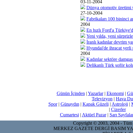
03-11-2004
Dünya otomotiv üretimi
27-10-2004
Fabrikaları 100 bininci a
2004
En hızlı Ford'a Türkiye'd
Yeni yılda, yeni sürprizle
İranlı kadınlar devrim ya
Hyundai'de ihracat yerli
2004
Kadınlar sektöre damgas
Delikanlı Türk şoför ko
Günün İçinden
|
Yazarlar
|
Ekonomi
|
Gü
Televizyon
|
Hava Du
Spor
|
Günaydın
|
Kapak Güzeli
|
Astroloji
|
|
Çizerler
Cumartesi
|
Aktüel Pazar
|
Sarı Sayfala
Copyright © 2003, 2004 - Tüm ha
MERKEZ GAZETE DERGİ BASIM YA