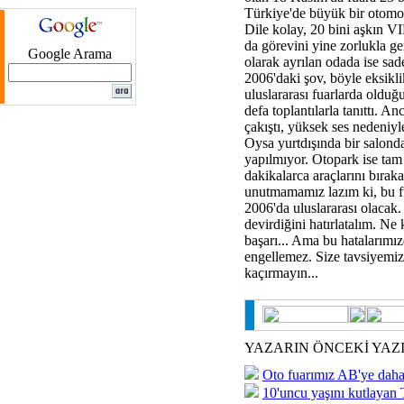
Türkiye'de büyük bir otomot
Dile kolay, 20 bini aşkın VI
da görevini yine zorlukla ge
Google Arama
olarak ayrılan odada ise sad
2006'daki şov, böyle eksiklik
uluslararası fuarlarda olduğu
defa toplantılarla tanıttı. Anc
çakıştı, yüksek ses nedeniy
Oysa yurtdışında bir salonda 
yapılmıyor. Otopark ise tam b
dakikalarca araçlarını bırak
unutmamamız lazım ki, bu fu
2006'da uluslararası olacak.
devirdiğini hatırlatalım. Ne 
başarı... Ama bu hatalarımı
engellemez. Size tavsiyemi
kaçırmayın...
YAZARIN ÖNCEKİ YAZ
Oto fuarımız AB'ye daha
10'uncu yaşını kutlayan 