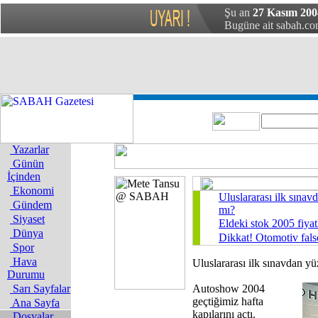
Şu an
27 Kasım 200
Bugüne ait sabah.com
Yazarlar
Günün
İçinden
Ekonomi
Uluslararası ilk sına
Gündem
mı?
Siyaset
Eldeki stok 2005 fiyat
Dünya
Dikkat! Otomotiv fals
Spor
Hava
Uluslararası ilk sınavdan y
Durumu
Sarı Sayfalar
Autoshow 2004
geçtiğimiz hafta
Ana Sayfa
kapılarını açtı.
Dosyalar