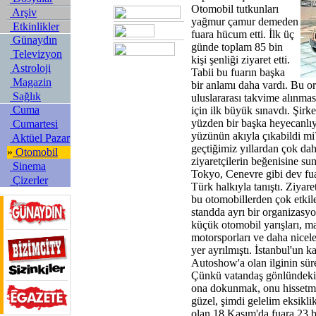
Otomobil tutkunları
Arşiv
yağmur çamur demeden
Etkinlikler
fuara hücum etti. İlk üç
Günaydın
günde toplam 85 bin
Televizyon
kişi şenliği ziyaret etti.
Astroloji
Tabii bu fuarın başka
Magazin
bir anlamı daha vardı. Bu o
Sağlık
uluslararası takvime alınmas
Cuma
için ilk büyük sınavdı. Şir
yüzden bir başka heyecanlıy
Cumartesi
yüzünün akıyla çıkabildi mi
Aktüel Pazar
geçtiğimiz yıllardan çok da
»
Otomobil
ziyaretçilerin beğenisine sun
Sinema
Tokyo, Cenevre gibi dev fua
Çizerler
Türk halkıyla tanıştı. Ziyar
bu otomobillerden çok etkile
standda ayrı bir organizasy
küçük otomobil yarışları, m
motorsporları ve daha niceler
yer ayrılmıştı. İstanbul'un 
Autoshow'a olan ilginin sü
Çünkü vatandaş gönlündeki 
ona dokunmak, onu hissetme
güzel, şimdi gelelim eksikli
olan 18 Kasım'da fuara 23 b