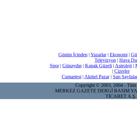
Günün İçinden
|
Yazarlar
|
Ekonomi
|
Gü
Televizyon
|
Hava Du
Spor
|
Günaydın
|
Kapak Güzeli
|
Astroloji
|
|
Çizerler
Cumartesi
|
Aktüel Pazar
|
Sarı Sayfala
Copyright © 2003, 2004 - Tüm ha
MERKEZ GAZETE DERGİ BASIM YA
TİCARET A.Ş.