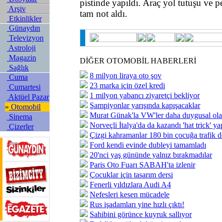
pistinde yapıldı. Araç yol tutuşu ve 
Arşiv
tam not aldı.
Etkinlikler
Günaydın
Televizyon
Astroloji
Magazin
DİĞER OTOMOBİL HABERLERİ
Sağlık
8 milyon liraya oto şov
Cuma
23 marka için özel kredi
Cumartesi
1 milyon yabancı ziyaretçi bekliyor
Aktüel Pazar
Şampiyonlar yarışında kapışacaklar
»
Otomobil
Murat Günak'la VW'ler daha duygusal ol
Sinema
Norveçli İtalya'da da kazandı 'hat trick' ya
Çizerler
Çizgi kahramanlar 180 bin çocuğa trafik d
Ford kendi evinde dubleyi tamamladı
20'nci yaş gününde yalnız bırakmadılar
Paris Oto Fuarı SABAH'ta izlenir
Çocuklar için tasarım dersi
Fenerli yıldızlara Audi A4
Nefesleri kesen mücadele
Rus işadamları yine hızlı çıktı!
Sahibini görünce kuyruk sallıyor