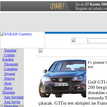
Şu an
27 Kasım 200
Bugüne ait sabah.com
Yazarlar
Günün
İçinden
F1 pistinde 
Ekonomi
test
Gündem
Siyaset
Dünya
Golf GTI e
Spor
200 beygi
Hava
donatılan 
Durumu
Sarı Sayfalar
sonunda T
Ana Sayfa
çıkacak. GTI'ın test sürüşleri ise Fra
Dosyalar