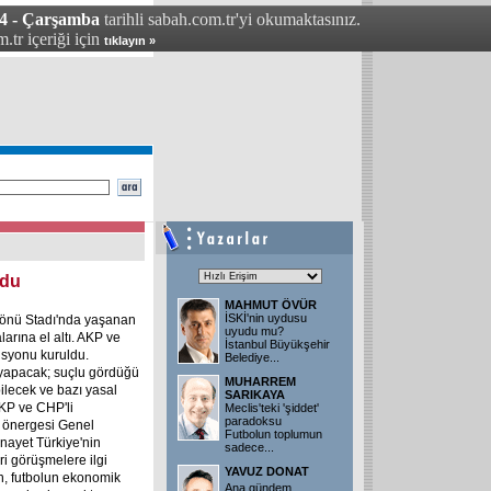
4 - Çarşamba
tarihli sabah.com.tr'yi okumaktasınız.
.tr içeriği için
tıklayın »
ydu
MAHMUT ÖVÜR
İSKİ'nin uydusu
nönü Stadı'nda yaşanan
uyudu mu?
larına el altı. AKP ve
İstanbul Büyükşehir
isyonu kuruldu.
Belediye
...
a yapacak; suçlu gördüğü
MUHARREM
ilecek ve bazı yasal
SARIKAYA
KP ve CHP'li
Meclis'teki 'şiddet'
paradoksu
ma önergesi Genel
Futbolun toplumun
cinayet Türkiye'nin
sadece
...
i görüşmelere ilgi
YAVUZ DONAT
, futbolun ekonomik
Ana gündem