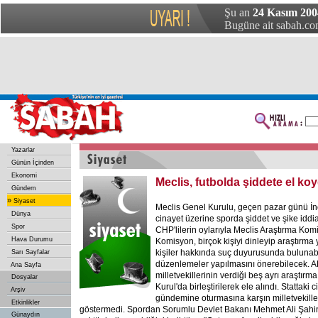
Şu an
24 Kasım 200
Bugüne ait sabah.com
Yazarlar
Günün İçinden
Ekonomi
Meclis, futbolda şiddete el ko
Gündem
»
Siyaset
Meclis Genel Kurulu, geçen pazar günü İ
Dünya
cinayet üzerine sporda şiddet ve şike iddia
Spor
CHP'lilerin oylarıyla Meclis Araştırma Kom
Hava Durumu
Komisyon, birçok kişiyi dinleyip araştırm
kişiler hakkında suç duyurusunda bulunab
Sarı Sayfalar
düzenlemeler yapılmasını önerebilecek. A
Ana Sayfa
milletvekillerinin verdiği beş ayrı araştır
Dosyalar
Kurul'da birleştirilerek ele alındı. Stattaki 
Arşiv
gündemine oturmasına karşın milletvekiller
Etkinlikler
göstermedi. Spordan Sorumlu Devlet Bakanı Mehmet Ali Şahin
Günaydın