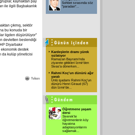
z gruplar, kaynaktan pay
Sohbet sırasında söz
ı ile ilgili Başbakanlık
"paradan"
...
aktan çıkmış, sektör
aha bu konuda bir
lar ligden düşürülüyor"
ın devletten beslendiği
CHP Diyarbakır
ra ekonomik destek
Kardeşlerin dramı yürek
ı da kulüp yöneticisi
sızlatıyor
Ramazan Bayramı'nda
ziyarete gittikleri İzmir'den
Sivas'a dönerken
...
Rahmi Koç'un dünürü ağır
yaralı
Ünlü işadamı Rahmi Koç'un
dünürü Henri Giraud (67)
dün İzmir'de
...
Öğretmene yaşam
dersi
Siverek'te
öğretmenlerin köy
hayatına
adaptasyonlarını
sağlamak
...