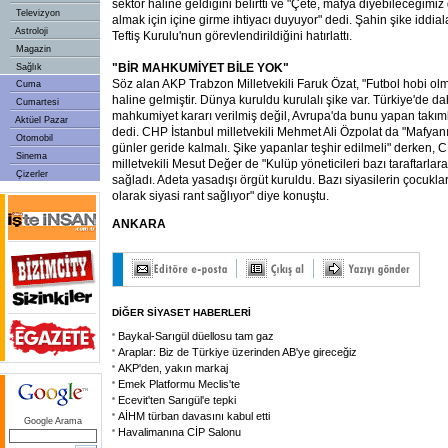
sektör haline geldiğini belirtti ve "Çete, mafya diyebileceğimi
Televizyon
almak için içine girme ihtiyacı duyuyor" dedi. Şahin şike iddialar
Astroloji
Teftiş Kurulu'nun görevlendirildiğini hatırlattı.
Magazin
"BİR MAHKUMİYET BİLE YOK"
Sağlık
Söz alan AKP Trabzon Milletvekili Faruk Özat, "Futbol hobi olm
Cuma
haline gelmiştir. Dünya kuruldu kurulalı şike var. Türkiye'de d
Cumartesi
mahkumiyet kararı verilmiş değil, Avrupa'da bunu yapan takım
Aktüel Pazar
dedi. CHP İstanbul milletvekili Mehmet Ali Özpolat da "Mafyan
Otomobil
günler geride kalmalı. Şike yapanlar teşhir edilmeli" derken, 
Sinema
milletvekili Mesut Değer de "Kulüp yöneticileri bazı taraftarla
Çizerler
sağladı. Adeta yasadışı örgüt kuruldu. Bazı siyasilerin çocuklar
olarak siyasi rant sağlıyor" diye konuştu.
ANKARA
DİĞER SİYASET HABERLERİ
Baykal-Sarıgül düellosu tam gaz
Araplar: Biz de Türkiye üzerinden AB'ye gireceğiz
AKP'den, yakın markaj
Emek Platformu Meclis'te
Ecevit'ten Sarıgül'e tepki
AİHM türban davasını kabul etti
Google Arama
Havalimanına CİP Salonu