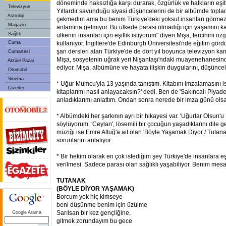
döneminde haksızlığa karşı durarak, özgürlük ve halkların eşitl
Televizyon
Yıllardır savunduğu siyasi düşüncelerini de bir albümde topladı
Astroloji
çekmedim ama bu benim Türkiye'deki yoksul insanları görme
Magazin
anlamına gelmiyor. Bu ülkede parası olmadığı için yaşamını k
Sağlık
ülkenin insanları için eşitlik istiyorum" diyen Mişa, tercihini 
Cuma
kullanıyor. İngiltere'de Edinburgh Üniversitesi'nde eğitim görd
şan dersleri alan Türkiye'de de dört yıl boyunca televizyon ka
Cumartesi
Mişa, sosyetenin uğrak yeri Nişantaşı'ndaki muayenehanesinde
Aktüel Pazar
ediyor. Mişa, albümüne ve hayata ilişkin duygularını, düşünceler
Otomobil
Sinema
* Uğur Mumcu'yla 13 yaşında tanıştım. Kitabını imzalamasını 
Çizerler
kitaplarımı nasıl anlayacaksın?' dedi. Ben de 'Sakıncalı Piya
anladıklarımı anlattım. Ondan sonra nerede bir imza günü ols
* Albümdeki her şarkının ayrı bir hikayesi var. 'Uğurlar Olsun
söylüyorum. 'Ceylan', lösemili bir çocuğun yaşadıklarını dile ge
müziği ise Emre Altuğ'a ait olan 'Böyle Yaşamak Diyor / Tutana
sorunlarını anlatıyor.
* Bir hekim olarak en çok istediğim şey Türkiye'de insanlara eşi
verilmesi. Sadece parası olan sağlıklı yaşabiliyor. Benim mesajı
TUTANAK
(BÖYLE DİYOR YAŞAMAK)
Borcum yok hiç kimseye
beni düşünme benim için üzülme
Sarılsan bir kez gençliğine,
Google Arama
gitmek zorundayım bu gece