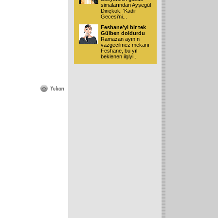
simalarından Ayşegül
Dinçkök, 'Kadir
Gecesi'ni
...
Feshane'yi bir tek
Gülben doldurdu
Ramazan ayının
vazgeçilmez mekanı
Feshane, bu yıl
beklenen ilgiyi
...