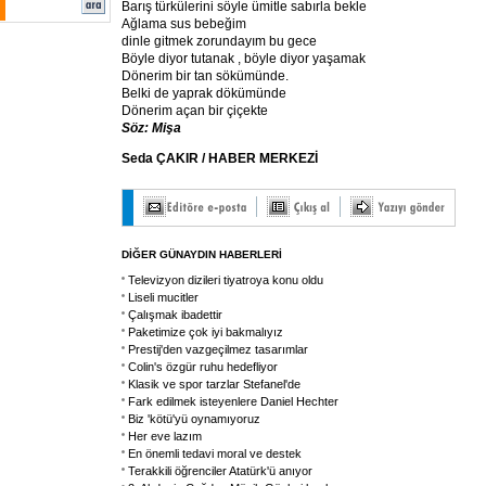
Barış türkülerini söyle ümitle sabırla bekle
Ağlama sus bebeğim
dinle gitmek zorundayım bu gece
Böyle diyor tutanak , böyle diyor yaşamak
Dönerim bir tan sökümünde.
Belki de yaprak dökümünde
Dönerim açan bir çiçekte
Söz: Mişa
Seda ÇAKIR / HABER MERKEZİ
DİĞER GÜNAYDIN HABERLERİ
Televizyon dizileri tiyatroya konu oldu
Liseli mucitler
Çalışmak ibadettir
Paketimize çok iyi bakmalıyız
Prestij'den vazgeçilmez tasarımlar
Colin's özgür ruhu hedefliyor
Klasik ve spor tarzlar Stefanel'de
Fark edilmek isteyenlere Daniel Hechter
Biz 'kötü'yü oynamıyoruz
Her eve lazım
En önemli tedavi moral ve destek
Terakkili öğrenciler Atatürk'ü anıyor