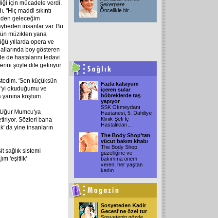
iği için mücadele verdi.
Şekerpare
. "Hiç maddi sıkıntı
Öncelikle bir
...
zden geleceğim
aybeden insanlar var. Bu
özgün müzikten yana
üğü yıllarda opera ve
nallarında boy gösteren
 de hastalarını tedavi
ini şöyle dile getiriyor:
istedim. 'Sen küçüksün
Fazla kalsiyum
de'yi okuduğumu ve
içeren sular
böbreklerde taş
a yanına koştum.
yapıyor
SSK Okmeydanı
'u Uğur Mumcu'ya
Hastanesi, 5. Dahiliye
Klinik Şefi İç
tiriyor. Sözleri bana
Hastalıkları
...
k' da yine insanların
The Body Shop'tan
vücut bakım kitabı
The Body Shop,
t sağlık sistemi
güzelliğine ve
m 'eşitlik'
bakımına önem
veren, her yaştan
kadın
...
Sosyeteden Kadir
Gecesi'ne özel tur
Sosyetenin gözde