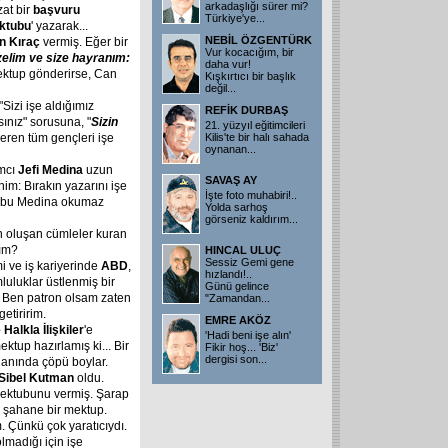
arkadaşlığı sürer mi?
zat bir
başvuru
Türkiye'ye
...
ktubu
' yazarak...
NEBİL ÖZGENTÜRK
n Kıraç
vermiş. Eğer bir
Vur kocacığım, bir
üzelim ve size hayranım:
daha vur!
ektup gönderirse, Can
Kışkırtıcı bir başlık
değil
...
"Sizi işe aldığımız
REFİK DURBAŞ
sınız" sorusuna, "
Sizin
21. yüzyıl eğitimcileri
veren tüm gençleri işe
Kilis'te bir halı sahada
oynanan
...
amcı
Jefi Medina
uzun
SAVAŞ AY
im: Bırakın yazarını işe
İşte foto muhabiri!..
ubu Medina okumaz
Yolda sarhoş
görseniz kaldırım
...
 oluşan cümleler kuran
nım?
HINCAL ULUÇ
Sessiz Gemi gene
mi ve iş kariyerinde
ABD
,
hızlandı!..
luluklar üstlenmiş bir
Günü gelince
r. Ben patron olsam zaten
"Zamandan
...
etiririm.
EMRE AKÖZ
Halkla İlişkiler
'e
'Hadi beni işe alın'
ktup hazırlamış ki... Bir
Fikir hoş... 'Biz'
dergisi son
...
, anında çöpü boylar.
Sibel Kutman
oldu.
mektubunu vermiş. Şarap
ş, şahane bir mektup.
. Çünkü çok yaratıcıydı.
madığı için işe