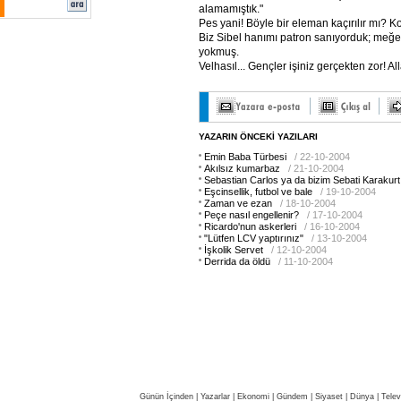
alamamıştık."
Pes yani! Böyle bir eleman kaçırılır mı?
Biz Sibel hanımı patron sanıyorduk; meğer 
yokmuş.
Velhasıl... Gençler işiniz gerçekten zor! A
YAZARIN ÖNCEKİ YAZILARI
Emin Baba Türbesi
/ 22-10-2004
Akılsız kumarbaz
/ 21-10-2004
Sebastian Carlos ya da bizim Sebati Karakurt
Eşcinsellik, futbol ve bale
/ 19-10-2004
Zaman ve ezan
/ 18-10-2004
Peçe nasıl engellenir?
/ 17-10-2004
Ricardo'nun askerleri
/ 16-10-2004
"Lütfen LCV yaptırınız"
/ 13-10-2004
İşkolik Servet
/ 12-10-2004
Derrida da öldü
/ 11-10-2004
Günün İçinden
|
Yazarlar
|
Ekonomi
|
Gündem
|
Siyaset
|
Dünya |
Telev