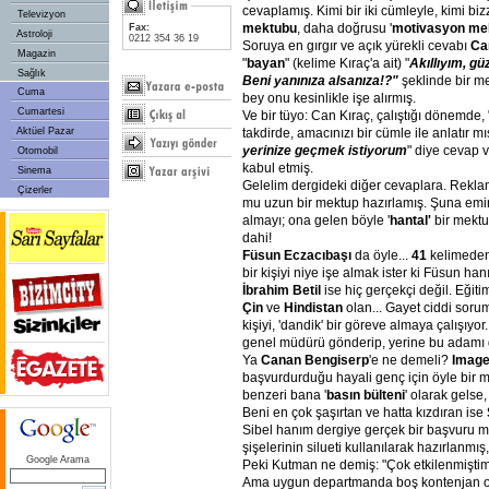
cevaplamış. Kimi bir iki cümleyle, kimi biz
Televizyon
mektubu
, daha doğrusu '
motivasyon me
Fax:
Astroloji
0212 354 36 19
Soruya en gırgır ve açık yürekli cevabı
Ca
Magazin
"
bayan
" (kelime Kıraç'a ait) "
Akıllıyım, g
Sağlık
Beni yanınıza alsanıza!?"
şeklinde bir m
Cuma
bey onu kesinlikle işe alırmış.
Cumartesi
Ve bir tüyo: Can Kıraç, çalıştığı dönemde, 
takdirde, amacınızı bir cümle ile anlatır mı
Aktüel Pazar
yerinize geçmek istiyorum
" diye cevap 
Otomobil
kabul etmiş.
Sinema
Gelelim dergideki diğer cevaplara. Rekl
Çizerler
mu uzun bir mektup hazırlamış. Şuna emin
almayı; ona gelen böyle '
hantal'
bir mekt
dahi!
Füsun Eczacıbaşı
da öyle...
41
kelimeden
bir kişiyi niye işe almak ister ki Füsun ha
İbrahim Betil
ise hiç gerçekçi değil. Eğiti
Çin
ve
Hindistan
olan... Gayet ciddi sorum
kişiyi, 'dandik' bir göreve almaya çalışıyo
genel müdürü gönderip, yerine bu adamı g
Ya
Canan Bengiserp
'e ne demeli?
Image 
başvurdurduğu hayali genç için öyle bir me
benzeri bana '
basın bülteni
' olarak gelse
Beni en çok şaşırtan ve hatta kızdıran ise
Sibel hanım dergiye gerçek bir başvuru 
şişelerinin silueti kullanılarak hazırlanmı
Google Arama
Peki Kutman ne demiş: "Çok etkilenmiştim
Ama uygun departmanda boş kontenjan ol