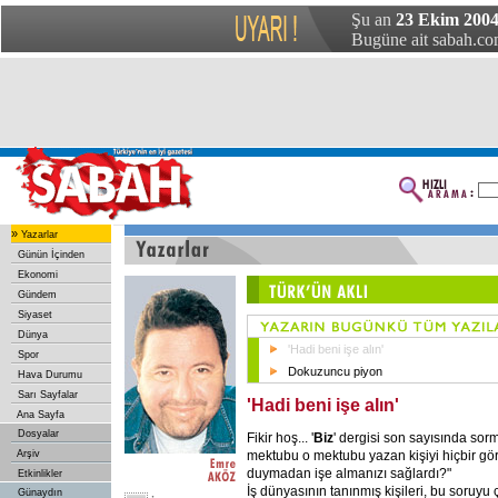
Şu an
23 Ekim 2004
Bugüne ait sabah.com
»
Yazarlar
Günün İçinden
Ekonomi
Gündem
Siyaset
Dünya
'Hadi beni işe alın'
Spor
Dokuzuncu piyon
Hava Durumu
Sarı Sayfalar
'Hadi beni işe alın'
Ana Sayfa
Dosyalar
Fikir hoş... '
Biz
' dergisi son sayısında sor
mektubu o mektubu yazan kişiyi hiçbir g
Arşiv
duymadan işe almanızı sağlardı?"
Etkinlikler
İş dünyasının tanınmış kişileri, bu soruyu ç
Günaydın