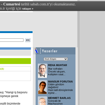
 - Cumartesi
tarihli sabah.com.tr'yi okumaktasınız.
.tr içeriği için
tıklayın »
REHA MUHTAR
İftar sofraları
Önceki akşam,
kulüpten saat
...
MANSUR FORUTAN
Gittim gördüm
dağıldım!
Hani tatil dönüşlerinde
muş: "Hangi iş başvuru
eşiniz
...
örüşmeye gerek
MEHMET BARLAS
Gonzalo ile
eşitli biçimlerde
Machuca'nın