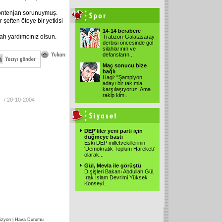
 Kontenjan sorunuymuş.
şeften öteye bir yetkisi
14-14 berabere
llah yardımcınız olsun.
Trabzon-Galatasaray
derbisi öncesinde gol
silahlarının ve
defansların
...
Maç sonucu bize
bağlı
Hagi: "Şampiyon
adayı bir takımla
karşılaşıyoruz. Ama
rakip kim
...
/ 20-10-2004
DEP'liler yeni parti için
düğmeye bastı
Eski DEP milletvekillerinin
'Demokratik Toplum Hareketi'
olarak
...
Gül, Mevla ile görüştü
Dışişleri Bakanı Abdullah Gül,
Irak İslam Devrimi Yüksek
Konseyi
...
izyon
|
Hava Durumu