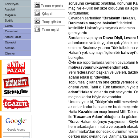
sorusunu cevapsız bıraktılar. Konunun K
Televizyon
maçı ve 4- 0'lık net skor olduğunu da açık
Astroloji
vurguladılar.
Magazin
Cevaben sarfedilen "
Bırakalım Hakan'ı,
Sağlık
Danimarka maçına bakalım
" ifadeleri
Cuma
kesinlikle Hakan'ı yok saymak anlamına
Cumartesi
gelmiyordu.
Aktüel Pazar
Soruları cevaplayan
Davut Dişli, Levent 
adamlarının vefa duyguları çok yüksek, m
Otomobil
eminim. Bırakınız yıllarını Türk futboluna
Sinema
Hakan'ı yok saymayı,
'içilen bir kahveyi
'
Çizerler
bu kişiler.
Öyle ise röportajlarda verilen cevapların
motivasyonunu kuvvetlendirmekti
.
Yeni federasyon başkan ve üyeleri, takdir
adamı edası içindeydiler.
Toplumsal çıkarların öne çıktığı yerlerde
k
önemi vardı. Tabii ki Türk futbolunun yıldı
adam
"
Hakan
'ı onlar da çok seviyordu. O
maçına kadar böyle davrandılar!..
Unutmayınız ki, Türkiye'nin milli meselesi
az onlar kadar hassastı ve bu demeçlerde
Hatta
Kazakistan
maçı öncesi Milli Takıma
ile '
Kocaman Adam
' olduğunu da gösterd
"Bravo Hakan, doğruyu yapıyorsun. Böyl
hem arkadaşların mutlu ve başarılı olaca
Google Arama
Danirmarka'dan dönecek, durumun tekrar d
derken maç oynandı ve Danimarka maçında