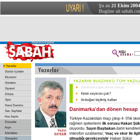
Şu an
21 Ekim 2004
Bugüne ait sabah.com
»
Yazarlar
Günün İçinden
Ekonomi
Gündem
Danimarka'dan dönen hesap
Siyaset
Kimin seyircisi çok?
Dünya
Arıboğan biçilmiş kaftan
Spor
Hava Durumu
Danimarka'dan dönen hesap
Sarı Sayfalar
Ana Sayfa
Türkiye-Kazakistan maçı çıkışı 4- 0'lık sko
Dosyalar
rağmen spikerlerin
ilk sorusu Hakan Şük
Arşiv
oluyordu.
Sayın Başbakan
dahil kendiler
mikrofon uzatılanlar;
'maç ve skor ile ilgil
Etkinlikler
olmadığı gerekçesiyle
' Hakan Şükür
Günaydın