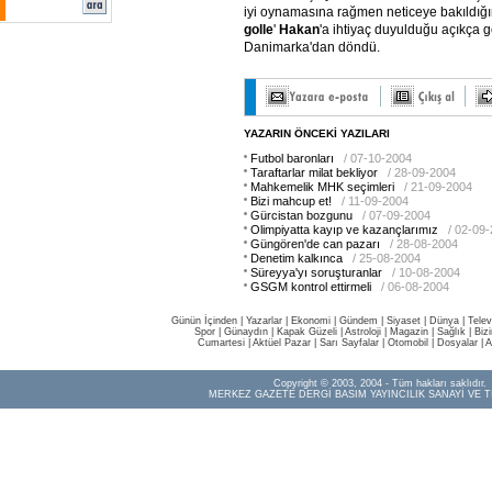
iyi oynamasına rağmen neticeye bakıldığı
golle
'
Hakan
'a ihtiyaç duyulduğu açıkça 
Danimarka'dan döndü.
YAZARIN ÖNCEKİ YAZILARI
Futbol baronları
/ 07-10-2004
Taraftarlar milat bekliyor
/ 28-09-2004
Mahkemelik MHK seçimleri
/ 21-09-2004
Bizi mahcup et!
/ 11-09-2004
Gürcistan bozgunu
/ 07-09-2004
Olimpiyatta kayıp ve kazançlarımız
/ 02-09
Güngören'de can pazarı
/ 28-08-2004
Denetim kalkınca
/ 25-08-2004
Süreyya'yı soruşturanlar
/ 10-08-2004
GSGM kontrol ettirmeli
/ 06-08-2004
Günün İçinden
|
Yazarlar
|
Ekonomi
|
Gündem
|
Siyaset
|
Dünya |
Telev
Spor
|
Günaydın
|
Kapak Güzeli
|
Astroloji
|
Magazin
|
Sağlık
|
Biz
Cumartesi
|
Aktüel Pazar
|
Sarı Sayfalar
|
Otomobil
|
Dosyalar
|
A
Copyright © 2003, 2004 - Tüm hakları saklıdır.
MERKEZ GAZETE DERGİ BASIM YAYINCILIK SANAYİ VE T