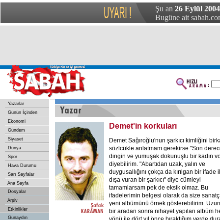
Şu an
26 Eylül 2004
Bugüne ait sabah.com
Yazarlar
Günün İçinden
Ekonomi
Demet'in korkuları
Gündem
Siyaset
Demet Sağıroğlu'nun şarkıcı kimliğini bir
sözlcükle anlatmam gerekirse "Son dere
Dünya
dingin ve yumuşak dokunuşlu bir kadın vo
Spor
diyebilirim. "Abartıdan uzak, yalın ve
Hava Durumu
duygusallığını çokça da kırılgan bir ifade i
Sarı Sayfalar
dışa vuran bir şarkıcı" diye cümleyi
Ana Sayfa
tamamlarsam pek de eksik olmaz. Bu
Dosyalar
ifadelerimin belgesi olarak da size sanatç
Arşiv
yeni albümünü örnek gösterebilirim. Uzu
Etkinlikler
bir aradan sonra nihayet yapılan albüm h
Günaydın
yönü ile dört yıl önce bıraktığım yerde du