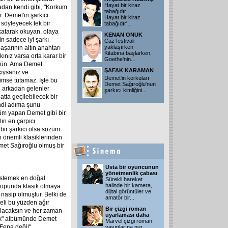
Hayat bir kiraz
adan kendi gibi, "Korkum
tabağıdır
. Demet'in şarkıcı
Hayat bir kiraz
 söyleyecek tek bir
tabağıdır'
...
katarak okuyan, olaya
KENAN ONUK
in sadece iyi şarkı
Caz festivali
yaklaşırken
aşarının altın anahtarı
Kitabına başlarken,
kınız varsa orta karar bir
Goethe'nin
...
mkün. Ama Demet
ŞAFAK KARAMAN
çıysanız ve
Demet'in korkuları
imse tutamaz. İşte bu
Demet Sağıroğlu'nun
 arkadan gelenler
şarkıcı kimliğini
...
tta geçilebilecek bir
ndi adıma şunu
büm yapan Demet gibi bir
lın en çarpıcı
 bir şarkıcı olsa sözüm
 önemli klasiklerinden
met Sağıroğlu olmuş bir
Usta bir oyuncunun
yönetmenlik çabası
istemek en doğal
Sürekli hareket
halinde bir kamera,
popunda klasik olmaya
dijital görüntüler ve
 nasip olmuştur. Belki de
amatör bir
...
li bu yüzden ağır
Bir çizgi roman
 olacaksın ve her zaman
uyarlaması daha
Yok" albümünde Demet
Marvel çizgi roman
"Fena değil"
yayınlarına nur