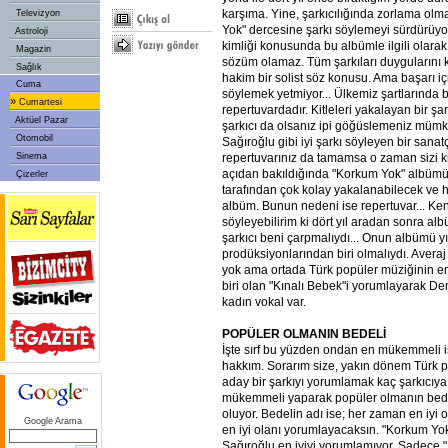
karşıma. Yine, şarkıcılığında zorlama olm
Televizyon
Yok" dercesine şarkı söylemeyi sürdürüyor
Astroloji
kimliği konusunda bu albümle ilgili olarak
Magazin
sözüm olamaz. Tüm şarkıları duygularını 
Sağlık
hakim bir solist söz konusu. Ama başarı iç
Cuma
söylemek yetmiyor... Ülkemiz şartlarında b
»
Cumartesi
repertuvardadır. Kitleleri yakalayan bir şar
Aktüel Pazar
şarkıcı da olsanız ipi göğüslemeniz mü
Otomobil
Sağıroğlu gibi iyi şarkı söyleyen bir sanat
Sinema
repertuvarınız da tamamsa o zaman sizi k
açıdan bakıldığında "Korkum Yok" albümü
Çizerler
tarafından çok kolay yakalanabilecek ve ha
albüm. Bunun nedeni ise repertuvar... Ke
söyleyebilirim ki dört yıl aradan sonra al
şarkıcı beni çarpmalıydı... Onun albümü yı
prodüksiyonlarından biri olmalıydı. Averaj
yok ama ortada Türk popüler müziğinin en
biri olan "Kınalı Bebek"i yorumlayarak De
kadın vokal var.
POPÜLER OLMANIN BEDELİ
İşte sırf bu yüzden ondan en mükemmeli 
hakkım. Sorarım size, yakın dönem Türk 
aday bir şarkıyı yorumlamak kaç şarkıcıya
mükemmeli yaparak popüler olmanın bede
oluyor. Bedelin adı ise; her zaman en iyi
Google Arama
en iyi olanı yorumlayacaksın. "Korkum 
Sağıroğlu en iyiyi yorumlamıyor. Sadece 