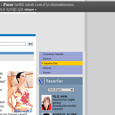
 - Pazar
tarihli sabah.com.tr'yi okumaktasınız.
.tr içeriği için
tıklayın »
Cumartesi Yazarlar
Güncel
»
Yaşama Dair
Sinema
Gurme
kaç
ce
kal"
le
FİLİZ AKIN
Houston'un sağlık
ının
güneşi
Amerika'da kendini
nca
kanserli
...
er
ran bir Demet çıkardı
AYŞEGÜL ALDİNÇ