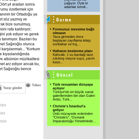
yağıyor. Öyle ki
Dört yıl aradan sonra
adamlar kendi
...
urumu özetlemek için
Sanırım bir Ortadoğu ya
et söz yazmış ve
rak bize sunulmuş.
ini rafa kaldırıyor;
Formunuz mevsime bağlı
olmasın
ini yok ediyor ve gerek
Yaza girmeden önce
 tanımıyor. Bazıları bu
başlayan zayıflama telaşı
emet Sağıroğlu olunca
sonbahar ve kış
...
 karşılanmalı... "Korkum
Haftanın beslenme planı
e kıyaslandığında
Kahvaltı: 1 su bardağı taze
sıkılmış meyve suyu, yarım
 ve albümün müzikalitesi
kase
...
met arz ediyor ancak bu,
et Sağıroğlu bence
Türk ressamları dünyaya
açılıyor
Türkiye'nin en büyük sanat
galerilerinden biri olan Galeri
Artist, Türk
...
2004
Christie's İstanbul'a
geliyor
2004
Ünlü müzayede evlerinden
"Christie's", 'Osmanlı
İmparatorluğu Yönetiminde
...
-2004