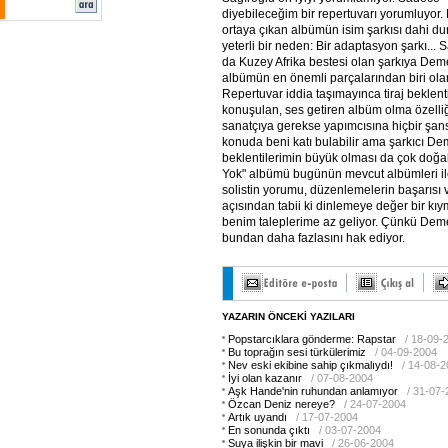
diyebileceğim bir repertuvarı yorumluyor. 
ortaya çıkan albümün isim şarkısı dahi d
yeterli bir neden: Bir adaptasyon şarkı... 
da Kuzey Afrika bestesi olan şarkıya Dem
albümün en önemli parçalarından biri ola
Repertuvar iddia taşımayınca tiraj beklentis
konuşulan, ses getiren albüm olma özelliğ
sanatçıya gerekse yapımcısına hiçbir şans
konuda beni katı bulabilir ama şarkıcı D
beklentilerimin büyük olması da çok doğal
Yok" albümü bugünün mevcut albümleri il
solistin yorumu, düzenlemelerin başarısı
açısından tabii ki dinlemeye değer bir kıy
benim taleplerime az geliyor. Çünkü Dem
bundan daha fazlasını hak ediyor.
YAZARIN ÖNCEKİ YAZILARI
Popstarcıklara gönderme: Rapstar
/ 18-09-
Bu toprağın sesi türkülerimiz
/ 04-09-2004
Nev eski ekibine sahip çıkmalıydı!
/ 14-08-
İyi olan kazanır
/ 07-08-2004
Aşk Hande'nin ruhundan anlamıyor
/ 31-07
Özcan Deniz nereye?
/ 24-07-2004
Artık uyandı
/ 17-07-2004
En sonunda çıktı
/ 03-07-2004
Suya ilişkin bir mavi
/ 26-06-2004