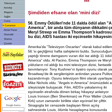
***
Televizyon
Astroloji
Şimdiden efsane olan 'mini dizi'
Magazin
Sağlık
Cuma
56. Emmy Ödülleri'nde 11 dalda ödül alan "A
»
Cumartesi
America", bir anda tüm dünyanın dikkatini çe
Aktüel Pazar
Meryl Streep ve Emma Thompson'lı kadrosuy
Otomobil
bu dizi, AIDS hastası iki eşcinselin hikayesini
Sinema
Çizerler
Amerika'da "Televizyon Oscarları" olarak kabul edile
56.'sı geçtiğimiz hafta sahiplerini buldu. Sunuculuğu
yaptığı törene damgasını vuran dizi ise aldığı 11 ödül
America" oldu. Al Pacino, Emma Thompson ve Meryl S
yıldızların rol aldığı bu mini televizyon dizisi, fantast
tanımlanıyor. Tony Kushner'ın tiyatro oyunu olarak ya
Broadway'de ilk sergilenişinin ardından yazara Pulitz
kazandırmıştı. Oyunu televizyon filmi olarak uyarlaya
Mike Nichols oldu. "Angels in America" önümüzdeki a
izleyicisiyle buluşacak. Film, AIDS'e
yakalanmış iki
eşcinselin etrafında dönen birkaç hikayeyi anlatıyor.
Louis Ironson (Ben Shenkman) ve Prior Walter (Justi
Kirk) uzun zamandır birlikte olan eşcinsel bir çifttir.
Sinagogta bir cenazede başlayan filmin açılış
Google Arama
sahnesinde Louis, ölümle hesaplaşma konusunda