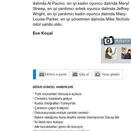
dalında Al Pacino, en iyi kadın oyuncu dalında Meryl
Streep, en iyi yardımcı erkek oyuncu dalında Jeffrey
Wright, en iyi yardımcı kadın oyuncu dalında Mary-
Louise Parker, en iyi yönetmen dalında Mike Nichols
ödül sahibi oldu.
Ece Koçal
DİĞER GÜNCEL HABERLERİ
Türk ressamları dünyaya açılıyor
Christie's İstanbul'a geliyor
Kudüs fotoğrafları Türkiye'de
Çantanın çılgın kraliçesi
Dekorasyonda eskiyle yeninin sentezi
Bakire olduğumu fazla deşifre etmek istemiyorum Savaş Abi
İki farklı tarz buluştu
Aile bozuklukları genci de bozuyor