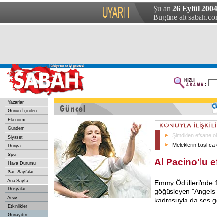
Şu an
26 Eylül 2004
Bugüne ait sabah.com
Yazarlar
Günün İçinden
Ekonomi
Gündem
Şimdiden efsane ola
Siyaset
Meleklerin başlıca ö
Dünya
Spor
Al Pacino'lu e
Hava Durumu
Sarı Sayfalar
Ana Sayfa
Emmy Ödülleri'nde 1
Dosyalar
göğüsleyen "Angels i
Arşiv
kadrosuyla da ses ge
Etkinlikler
Günaydın