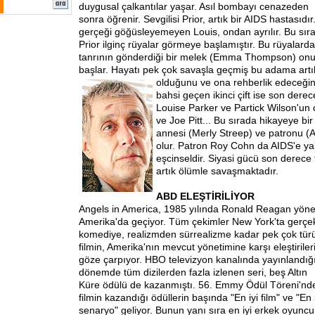
duygusal çalkantılar yaşar. Asıl bombayı cenazeden
sonra öğrenir. Sevgilisi Prior, artık bir AIDS hastasıdır
gerçeği göğüsleyemeyen Louis, ondan ayrılır. Bu sır
Prior ilginç rüyalar görmeye başlamıştır. Bu rüyalarda
tanrının gönderdiği bir melek (Emma Thompson) onu
başlar. Hayatı pek çok savaşla geçmiş bu adama art
olduğunu ve
ona rehberlik edeceğin
bahsi geçen ikinci çift ise son der
Louise Parker ve Partick Wilson'un 
ve Joe Pitt... Bu sırada hikayeye bi
annesi (Merly Streep) ve patronu (A
olur. Patron Roy Cohn da AIDS'e ya
eşcinseldir. Siyasi gücü son derece
artık ölümle savaşmaktadır.
ABD ELEŞTİRİLİYOR
Angels in America, 1985 yılında Ronald Reagan yönet
Amerika'da geçiyor. Tüm çekimler New York'ta gerçek
komediye, realizmden sürrealizme kadar pek çok tür
filmin, Amerika'nın mevcut yönetimine karşı eleştiriler
göze çarpıyor. HBO televizyon kanalında yayınlandığ
dönemde tüm dizilerden fazla izlenen seri, beş Altın
Küre ödülü de kazanmıştı. 56. Emmy Ödül Töreni'nd
filmin kazandığı ödüllerin başında "En iyi film" ve "En 
senaryo" geliyor. Bunun yanı sıra en iyi erkek oyuncu