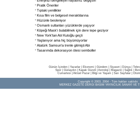
Enerjinizi dengeleyin hayatınız değişsin
Pratik Öneriler
Tıptaki yenilikler
Kısa film ve belgesel meraklılarına
Hüzünle besleniyor
Osmanlı sultanları yüzüklerde yaşıyor
Köpeği Mask'ı bulabilmek için dere tepe geziyor
New York'tan Atıl Kutoğlu geçti
Yaşlanıyor ama hiç büyümüyorlar
Atatürk Samsun'a trenle gitmişti Abi
Tasarımda dekorasyon ötesi semboller
Günün İçinden
|
Yazarlar
|
Ekonomi
|
Gündem
|
Siyaset
|
Dünya |
Telev
Spor
|
Günaydın
|
Kapak Güzeli
|
Astroloji
|
Magazin
|
Sağlık
|
Biz
Cumartesi
|
Aktüel Pazar
|
Bilgi ve Yaşam
|
Sarı Sayfalar
|
Otom
Copyright © 2003, 2004 - Tüm hakları saklıdır.
MERKEZ GAZETE DERGİ BASIM YAYINCILIK SANAYİ VE T