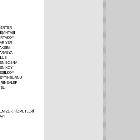
ERTER
İŞANTAŞI
RTAKÖY
ARIYER
AKSİM
ARABYA
LUS
ENİBOSNA
ENİKÖY
EŞİLKÖY
EYTİNBURNU
İRİNEVLER
İŞLİ
EMİZLİK HİZMETLERİ
AYİ