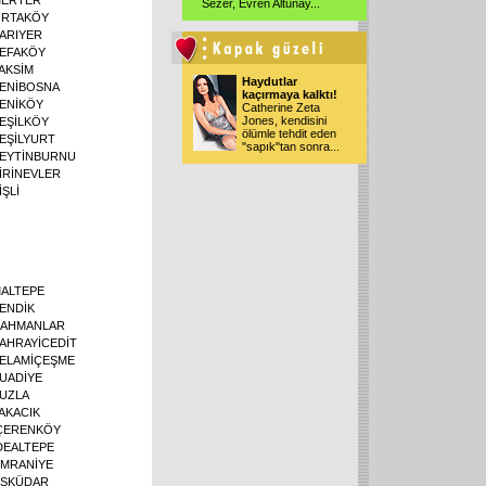
Sezer, Evren Altunay
...
RTAKÖY
ARIYER
EFAKÖY
AKSİM
Haydutlar
ENİBOSNA
kaçırmaya kalktı!
ENİKÖY
Catherine Zeta
Jones, kendisini
EŞİLKÖY
ölümle tehdit eden
EŞİLYURT
"sapık"tan sonra
...
EYTİNBURNU
İRİNEVLER
İŞLİ
ALTEPE
ENDİK
AHMANLAR
AHRAYİCEDİT
ELAMİÇEŞME
UADİYE
UZLA
AKACIK
ÇERENKÖY
DEALTEPE
MRANİYE
SKÜDAR