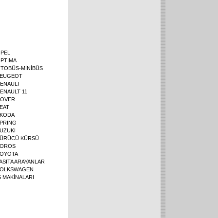
PEL
PTIMA
TOBÜS-MİNİBÜS
EUGEOT
ENAULT
ENAULT 11
OVER
EAT
KODA
PRING
UZUKI
ÜRÜCÜ KÜRSÜ
OROS
OYOTA
ASITA ARAYANLAR
OLKSWAGEN
Ş MAKİNALARI