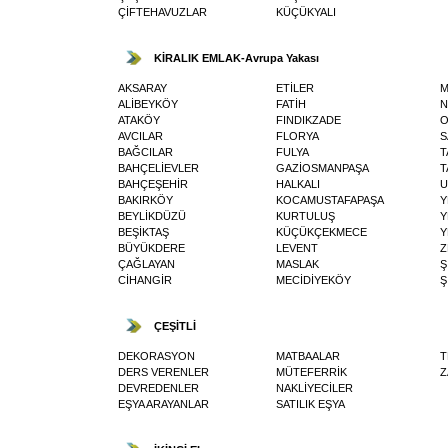
ÇİFTEHAVUZLAR
KÜÇÜKYALI
KİRALIK EMLAK-Avrupa Yakası
AKSARAY
ETİLER
M
ALİBEYKÖY
FATİH
N
ATAKÖY
FINDIKZADE
O
AVCILAR
FLORYA
S
BAĞCILAR
FULYA
T
BAHÇELİEVLER
GAZİOSMANPAŞA
T
BAHÇEŞEHİR
HALKALI
U
BAKIRKÖY
KOCAMUSTAFAPAŞA
Y
BEYLİKDÜZÜ
KURTULUŞ
Y
BEŞİKTAŞ
KÜÇÜKÇEKMECE
Y
BÜYÜKDERE
LEVENT
Z
ÇAĞLAYAN
MASLAK
Ş
CİHANGİR
MECİDİYEKÖY
Ş
ÇEŞİTLİ
DEKORASYON
MATBAALAR
T
DERS VERENLER
MÜTEFERRİK
Z
DEVREDENLER
NAKLİYECİLER
EŞYA ARAYANLAR
SATILIK EŞYA