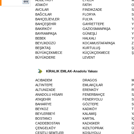
ATAKÖY
FATİH
O
AVCILAR
FINDIKZADE
S
BAĞCILAR
FLORYA
S
BAHÇELİEVLER
FULYA
T
BAHÇEŞEHİR
GAYRETTEPE
Y
BAKIRKÖY
GAZİOSMANPAŞA
Y
BAYRAMPAŞA
GÜNEŞLİ
Y
BEBEK
HALKALI
Y
BEYLİKDÜZÜ
KOCAMUSTAFAPAŞA
Z
BEŞİKTAŞ
KURTULUŞ
Ş
BÜYÜKÇEKMECE
KÜÇÜKÇEKMECE
Ş
BÜYÜKDERE
LEVENT
KİRALIK EMLAK-Anadolu Yakası
ACIBADEM
DRAGOS
M
ALTINTEPE
EMLAKÇILAR
P
ALTUNİZADE
ERENKÖY
R
ANADOLU HİSARI
FENERBAHÇE
S
ATAŞEHİR
FENERYOLU
S
BAHARİYE
GÖZTEPE
S
BEYKOZ
KADIKÖY
T
BEYLERBEYİ
KALAMIŞ
Y
BOSTANCI
KARTAL
İ
CADDEBOSTAN
KAZASKER
İ
ÇENGELKÖY
KIZILTOPRAK
Ü
ÇEŞİTLİ SEMTLER
KOŞUYOLU
Ü