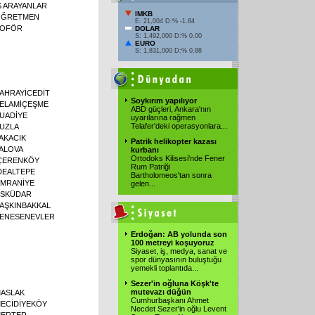
Ş ARAYANLAR
IMKB
ĞRETMEN
E: 21,004 D:% -1.84
OFÖR
DOLAR
S: 1,492,000 D:% 0.00
EURO
S: 1,831,000 D:% 0.88
AHRAYİCEDİT
Soykırım yapılıyor
ELAMİÇEŞME
ABD güçleri, Ankara'nın
UADİYE
uyarılarına rağmen
Telafer'deki operasyonlara
...
UZLA
AKACIK
Patrik helikopter kazası
ALOVA
kurbanı
Ortodoks Kilisesi'nde Fener
ÇERENKÖY
Rum Patriği
DEALTEPE
Bartholomeos'tan sonra
MRANİYE
gelen
...
SKÜDAR
AŞKINBAKKAL
ENESENEVLER
Erdoğan: AB yolunda son
100 metreyi koşuyoruz
Siyaset, iş, medya, sanat ve
spor dünyasının buluştuğu
yemekli toplantıda
...
Sezer'in oğluna Köşk'te
mutevazı düğün
ASLAK
Cumhurbaşkanı Ahmet
ECİDİYEKÖY
Necdet Sezer'in oğlu Levent
ERTER