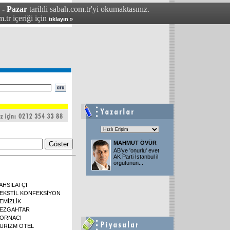
 - Pazar
tarihli sabah.com.tr'yi okumaktasınız.
.tr içeriği için
tıklayın »
MAHMUT ÖVÜR
AB'ye 'onurlu' evet
AK Parti İstanbul il
örgütünün
...
AHSİLATÇI
EKSTİL KONFEKSİYON
EMİZLİK
EZGAHTAR
ORNACI
URİZM OTEL