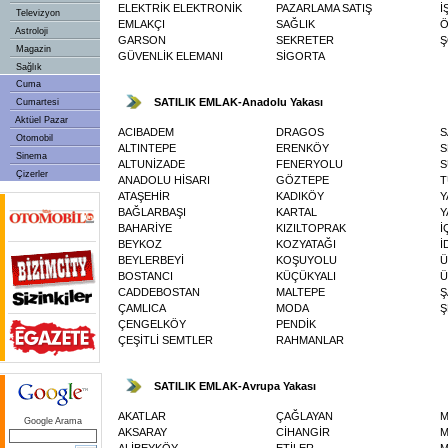
ELEKTRİK ELEKTRONİK
PAZARLAMA SATIŞ
İ
Televizyon
EMLAKÇI
SAĞLIK
Ö
Astroloji
GARSON
SEKRETER
Ş
Magazin
GÜVENLİK ELEMANI
SİGORTA
Sağlık
Cuma
SATILIK EMLAK-Anadolu Yakası
Cumartesi
Aktüel Pazar
ACIBADEM
DRAGOS
S
Otomobil
ALTINTEPE
ERENKÖY
S
Sinema
ALTUNİZADE
FENERYOLU
S
Çizerler
ANADOLU HİSARI
GÖZTEPE
T
ATAŞEHİR
KADIKÖY
Y
BAĞLARBAŞI
KARTAL
Y
BAHARİYE
KIZILTOPRAK
İ
BEYKOZ
KOZYATAĞI
İ
BEYLERBEYİ
KOŞUYOLU
Ü
BOSTANCI
KÜÇÜKYALI
Ü
CADDEBOSTAN
MALTEPE
Ş
ÇAMLICA
MODA
Ş
ÇENGELKÖY
PENDİK
ÇEŞİTLİ SEMTLER
RAHMANLAR
SATILIK EMLAK-Avrupa Yakası
AKATLAR
ÇAĞLAYAN
M
Google Arama
AKSARAY
CİHANGİR
M
ALİBEYKÖY
ETİLER
M