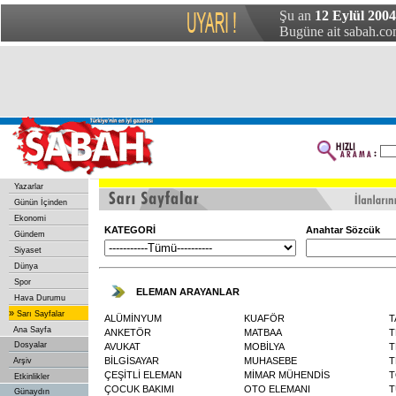
Şu an
12 Eylül 2004
Bugüne ait sabah.com
Yazarlar
Günün İçinden
Ekonomi
KATEGORİ
Anahtar Sözcük
Gündem
Siyaset
Dünya
Spor
ELEMAN ARAYANLAR
Hava Durumu
»
Sarı Sayfalar
ALÜMİNYUM
KUAFÖR
T
Ana Sayfa
ANKETÖR
MATBAA
T
Dosyalar
AVUKAT
MOBİLYA
T
BİLGİSAYAR
MUHASEBE
T
Arşiv
ÇEŞİTLİ ELEMAN
MİMAR MÜHENDİS
T
Etkinlikler
ÇOCUK BAKIMI
OTO ELEMANI
T
Günaydın