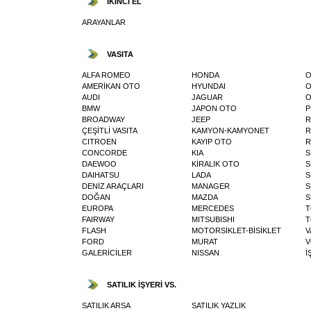
İKİNCİ EL
ARAYANLAR
VASITA
ALFA ROMEO
HONDA
O
AMERİKAN OTO
HYUNDAI
O
AUDI
JAGUAR
O
BMW
JAPON OTO
P
BROADWAY
JEEP
R
ÇEŞİTLİ VASITA
KAMYON-KAMYONET
R
CITROEN
KAYIP OTO
R
CONCORDE
KIA
S
DAEWOO
KİRALIK OTO
S
DAIHATSU
LADA
S
DENİZ ARAÇLARI
MANAGER
S
DOĞAN
MAZDA
S
EUROPA
MERCEDES
T
FAIRWAY
MITSUBISHI
T
FLASH
MOTORSİKLET-BİSİKLET
V
FORD
MURAT
V
GALERİCİLER
NISSAN
İ
SATILIK İŞYERİ VS.
SATILIK ARSA
SATILIK YAZLIK