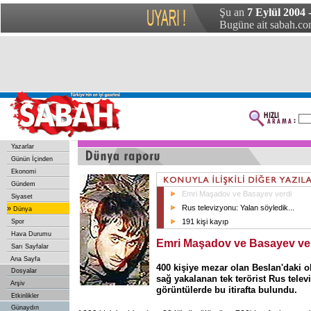
Şu an
7 Eylül 2004 -
Bugüne ait sabah.com
Yazarlar
Günün İçinden
Ekonomi
Gündem
Emri Maşadov ve Basayev verdi
Siyaset
Rus televizyonu: Yalan söyledik...
»
Dünya
191 kişi kayıp
Spor
Hava Durumu
Emri Maşadov ve Basayev ve
Sarı Sayfalar
Ana Sayfa
400 kişiye mezar olan Beslan'daki o
Dosyalar
sağ yakalanan tek terörist Rus telev
Arşiv
görüntülerde bu itirafta bulundu.
Etkinlikler
Günaydın