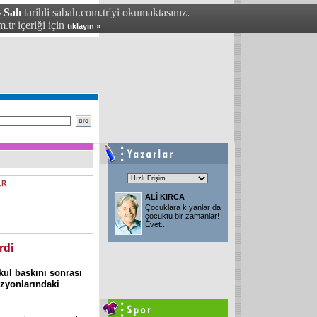
 Salı
tarihli sabah.com.tr'yi okumaktasınız.
.tr içeriği için
tıklayın »
ALİ KIRCA
Çocuklara kıyanlar da
çocuktu bir zamanlar!
Evet...
rdi
kul baskını sonrası
izyonlarındaki