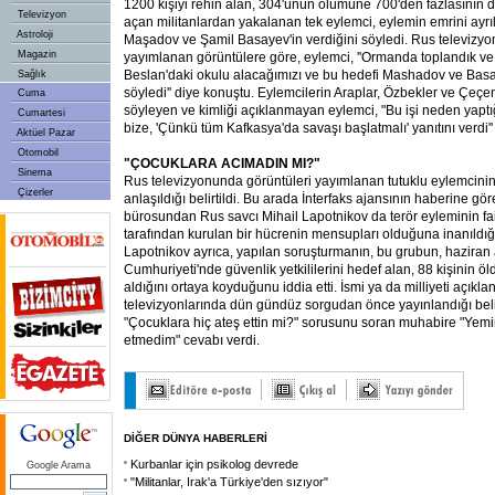
1200 kişiyi rehin alan, 304'ünün ölümüne 700'den fazlasının 
Televizyon
açan militanlardan yakalanan tek eylemci, eylemin emrini ayrıl
Astroloji
Maşadov ve Şamil Basayev'in verdiğini söyledi. Rus televiz
Magazin
yayımlanan görüntülere göre, eylemci, ''Ormanda toplandık ve A
Beslan'daki okulu alacağımızı ve bu hedefi Mashadov ve Basay
Sağlık
söyledi'' diye konuştu. Eylemcilerin Araplar, Özbekler ve Çeç
Cuma
söyleyen ve kimliği açıklanmayan eylemci, "Bu işi neden yaptı
Cumartesi
bize, 'Çünkü tüm Kafkasya'da savaşı başlatmalı' yanıtını verdi''
Aktüel Pazar
Otomobil
"ÇOCUKLARA ACIMADIN MI?"
Sinema
Rus televizyonunda görüntüleri yayımlanan tutuklu eylemcini
Çizerler
anlaşıldığı belirtildi. Bu arada İnterfaks ajansının haberine gö
bürosundan Rus savcı Mihail Lapotnikov da terör eyleminin fai
tarafından kurulan bir hücrenin mensupları olduğuna inanıldığı
Lapotnikov ayrıca, yapılan soruşturmanın, bu grubun, haziran
Cumhuriyeti'nde güvenlik yetkililerini hedef alan, 88 kişinin öl
aldığını ortaya koyduğunu iddia etti. İsmi ya da milliyeti açık
televizyonlarında dün gündüz sorgudan önce yayınlandığı beli
"Çocuklara hiç ateş ettin mi?" sorusunu soran muhabire "Yemi
etmedim" cevabı verdi.
DİĞER DÜNYA HABERLERİ
Kurbanlar için psikolog devrede
Google Arama
"Militanlar, Irak'a Türkiye'den sızıyor"