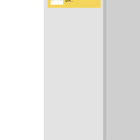
'şov
...