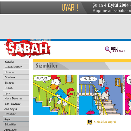
Şu an
4 Eylül 2004 
Bugüne ait sabah.com
Yazarlar
Günün İçinden
Ekonomi
Gündem
Siyaset
Dünya
Spor
Hava Durumu
Sarı Sayfalar
Ana Sayfa
Dosyalar
Arşiv
Etkinlikler
Atina 2004