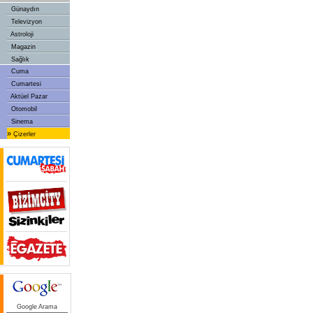
Günaydın
Televizyon
Astroloji
Magazin
Sağlık
Cuma
Cumartesi
Aktüel Pazar
Otomobil
Sinema
»
Çizerler
Google Arama