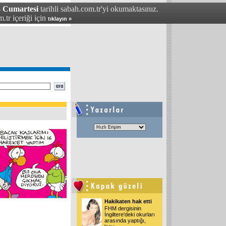
- Cumartesi
tarihli sabah.com.tr'yi okumaktasınız.
.tr içeriği için
tıklayın »
Hakikaten hak etti
FHM dergisinin
İngiltere'deki okurları
arasında yaptığı,