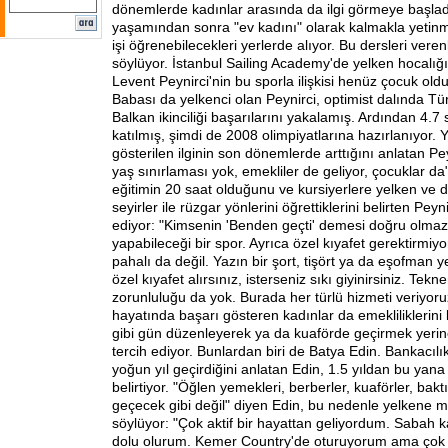
dönemlerde kadınlar arasında da ilgi görmeye başladı.
yaşamından sonra "ev kadını" olarak kalmakla yetin
işi öğrenebilecekleri yerlerde alıyor. Bu dersleri verenl
söylüyor. İstanbul Sailing Academy'de yelken hocalığ
Levent Peynirci'nin bu sporla ilişkisi henüz çocuk oldu
Babası da yelkenci olan Peynirci, optimist dalında Türki
Balkan ikinciliği başarılarını yakalamış. Ardından 4.7
katılmış, şimdi de 2008 olimpiyatlarına hazırlanıyor.
gösterilen ilginin son dönemlerde arttığını anlatan Pe
yaş sınırlaması yok, emekliler de geliyor, çocuklar da
eğitimin 20 saat olduğunu ve kursiyerlere yelken ve den
seyirler ile rüzgar yönlerini öğrettiklerini belirten Pey
ediyor: "Kimsenin 'Benden geçti' demesi doğru olma
yapabileceği bir spor. Ayrıca özel kıyafet gerektirmiyor
pahalı da değil. Yazın bir şort, tişört ya da eşofman ye
özel kıyafet alırsınız, isterseniz sıkı giyinirsiniz. Tekn
zorunluluğu da yok. Burada her türlü hizmeti veriyoruz
hayatında başarı gösteren kadınlar da emekliliklerini 
gibi gün düzenleyerek ya da kuaförde geçirmek yeri
tercih ediyor. Bunlardan biri de Batya Edin. Bankacıl
yoğun yıl geçirdiğini anlatan Edin, 1.5 yıldan bu yana
belirtiyor. "Öğlen yemekleri, berberler, kuaförler, ba
geçecek gibi değil" diyen Edin, bu nedenle yelkene m
söylüyor: "Çok aktif bir hayattan geliyordum. Sabah k
dolu olurum. Kemer Country'de oturuyorum ama çok 