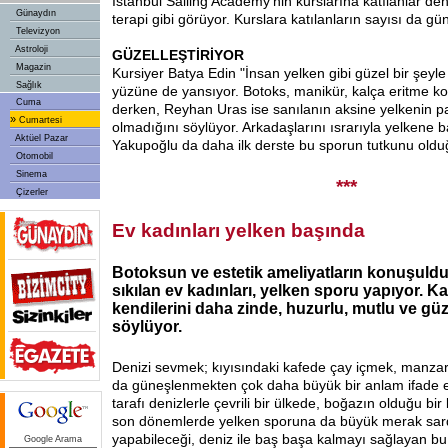
İstanbul Sailing Academy'nin kurslarına katılanlar de
Günaydın
terapi gibi görüyor. Kurslara katılanların sayısı da gün
Televizyon
Astroloji
GÜZELLEŞTİRİYOR
Magazin
Kursiyer Batya Edin "İnsan yelken gibi güzel bir şeyl
Sağlık
yüzüne de yansıyor. Botoks, manikür, kalça eritme kon
Cuma
derken, Reyhan Uras ise sanılanın aksine yelkenin pa
»
Cumartesi
olmadığını söylüyor. Arkadaşlarını ısrarıyla yelkene
Aktüel Pazar
Yakupoğlu da daha ilk derste bu sporun tutkunu oldu
Otomobil
Sinema
***
Çizerler
Ev kadınları yelken başında
Botoksun ve estetik ameliyatların konuşuldu
sıkılan ev kadınları, yelken sporu yapıyor. K
kendilerini daha zinde, huzurlu, mutlu ve güze
söylüyor.
Denizi sevmek; kıyısındaki kafede çay içmek, manza
da güneşlenmekten çok daha büyük bir anlam ifade edi
tarafı denizlerle çevrili bir ülkede, boğazın olduğu bi
son dönemlerde yelken sporuna da büyük merak sardı
yapabileceği, deniz ile baş başa kalmayı sağlayan bu
Google Arama