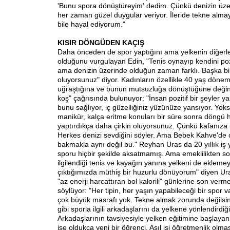
'Bunu spora dönüştüreyim' dedim. Çünkü denizin üz
her zaman güzel duygular veriyor. İleride tekne almay
bile hayal ediyorum."
KISIR DÖNGÜDEN KAÇIŞ
Daha önceden de spor yaptığını ama yelkenin diğerle
olduğunu vurgulayan Edin, "Tenis oynayıp kendini poz
ama denizin üzerinde olduğun zaman farklı. Başka bi
oluyorsunuz" diyor. Kadınların özellikle 40 yaş dönemi
uğraştığına ve bunun mutsuzluğa dönüştüğüne değin
koş" çağrısında bulunuyor: "İnsan pozitif bir şeyler ya
bunu sağlıyor, iç güzelliğiniz yüzünüze yansıyor. Yoks
manikür, kalça eritme konuları bir süre sonra döngü ha
yaptırdıkça daha çirkin oluyorsunuz. Çünkü kafanıza 
Herkes denizi sevdiğini söyler. Ama Bebek Kahve'de 
bakmakla aynı değil bu." Reyhan Uras da 20 yıllık i
sporu hiçbir şekilde aksatmamış. Ama emeklilikten s
ilgilendiği tenis ve kayağın yanına yelkeni de eklemey
çıktığımızda müthiş bir huzurlu dönüyorum" diyen Ur
"az enerji harcattıran bol kalorili" günlerine son verme
söylüyor: "Her tipin, her yaşın yapabileceği bir spor 
çok büyük masrafı yok. Tekne almak zorunda değilsini
gibi sporla ilgili arkadaşlarını da yelkene yönlendirdiğ
Arkadaşlarının tavsiyesiyle yelken eğitimine başlay
ise oldukça yeni bir öğrenci. Asıl işi öğretmenlik olm