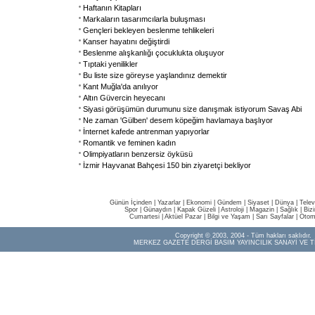
Haftanın Kitapları
Markaların tasarımcılarla buluşması
Gençleri bekleyen beslenme tehlikeleri
Kanser hayatını değiştirdi
Beslenme alışkanlığı çocuklukta oluşuyor
Tıptaki yenilikler
Bu liste size göreyse yaşlandınız demektir
Kant Muğla'da anılıyor
Altın Güvercin heyecanı
Siyasi görüşümün durumunu size danışmak istiyorum Savaş Abi
Ne zaman 'Gülben' desem köpeğim havlamaya başlıyor
İnternet kafede antrenman yapıyorlar
Romantik ve feminen kadın
Olimpiyatların benzersiz öyküsü
İzmir Hayvanat Bahçesi 150 bin ziyaretçi bekliyor
Günün İçinden
|
Yazarlar
|
Ekonomi
|
Gündem
|
Siyaset
|
Dünya |
Telev
Spor
|
Günaydın
|
Kapak Güzeli
|
Astroloji
|
Magazin
|
Sağlık
|
Biz
Cumartesi
|
Aktüel Pazar
|
Bilgi ve Yaşam
|
Sarı Sayfalar
|
Otom
Copyright © 2003, 2004 - Tüm hakları saklıdır.
MERKEZ GAZETE DERGİ BASIM YAYINCILIK SANAYİ VE T