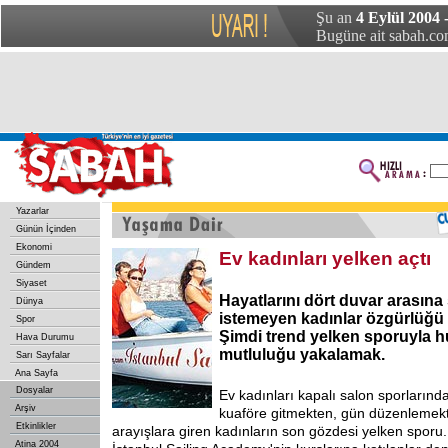
Şu an
4 Eylül 2004 
Bugüne ait sabah.com
Yazarlar
Günün İçinden
Ekonomi
Ev kadınları yelken açtı
Gündem
Siyaset
Hayatlarını dört duvar arasına 
Dünya
istemeyen kadınlar özgürlüğü
Spor
Şimdi trend yelken sporuyla h
Hava Durumu
mutluluğu yakalamak.
Sarı Sayfalar
Ana Sayfa
Dosyalar
Ev kadınları kapalı salon sporlarınd
Arşiv
kuaföre gitmekten, gün düzenlemekte
Etkinlikler
arayışlara giren kadınların son gözdesi yelken sporu.
Atina 2004