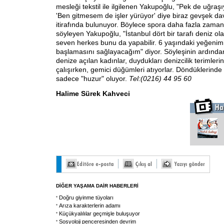
mesleği tekstil ile ilgilenen Yakupoğlu, "Pek de uğra
'Ben gitmesem de işler yürüyor' diye biraz gevşek d
itirafında bulunuyor. Böylece spora daha fazla zaman 
söyleyen Yakupoğlu, "İstanbul dört bir tarafı deniz ola
seven herkes bunu da yapabilir. 6 yaşındaki yeğenim
başlamasını sağlayacağım" diyor. Söyleşinin ardında
denize açılan kadınlar, duydukları denizcilik terimleri
çalışırken, gemici düğümleri atıyorlar. Döndüklerinde
sadece "huzur" oluyor.
Tel:(0216) 44 95 60
Halime Sürek Kahveci
DİĞER YAŞAMA DAİR HABERLERİ
Doğru giyinme tüyoları
Arıza karakterlerin adamı
Küçükyalılılar geçmişle buluşuyor
Sosyoloji penceresinden devrim