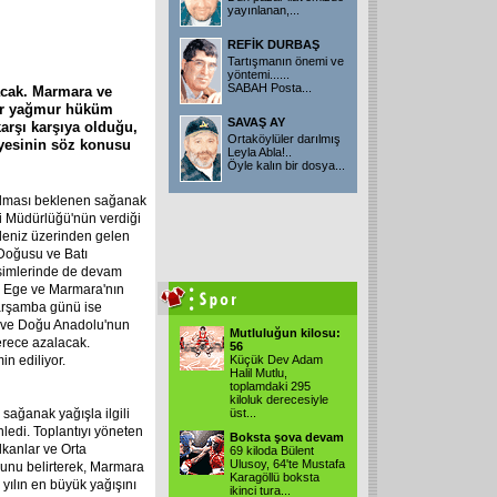
yayınlanan,
...
REFİK DURBAŞ
Tartışmanın önemi ve
yöntemi......
SABAH Posta
...
lacak. Marmara ve
ar yağmur hüküm
SAVAŞ AY
karşı karşıya olduğu,
Ortaköylüler darılmış
liyesinin söz konusu
Leyla Abla!..
Öyle kalın bir dosya
...
 olması beklenen sağanak
eri Müdürlüğü'nün verdiği
kdeniz üzerinden gelen
 Doğusu ve Batı
esimlerinde de devam
ü Ege ve Marmara'nın
 Çarşamba günü ise
u ve Doğu Anadolu'nun
Mutluluğun kilosu:
derece azalacak.
56
n ediliyor.
Küçük Dev Adam
Halil Mutlu,
toplamdaki 295
kiloluk derecesiyle
 sağanak yağışla ilgili
üst
...
nledi. Toplantıyı yöneten
Boksta şova devam
kanlar ve Orta
69 kiloda Bülent
Ulusoy, 64'te Mustafa
ğunu belirterek, Marmara
Karagöllü boksta
 yılın en büyük yağışını
ikinci tura
...