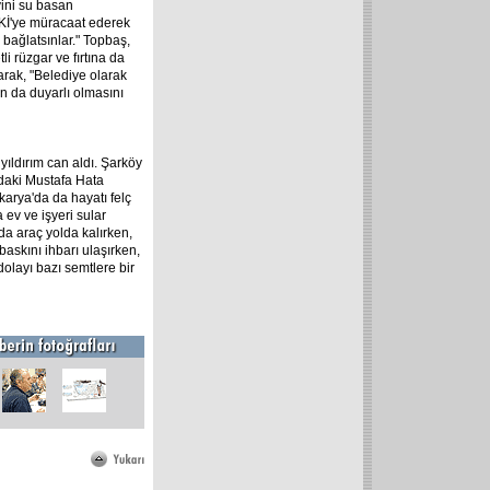
ini su basan
Kİ'ye müracaat ederek
 bağlatsınlar." Topbaş,
tli rüzgar ve fırtına da
arak, "Belediye olarak
ın da duyarlı olmasını
ıldırım can aldı. Şarköy
ndaki Mustafa Hata
karya'da da hayatı felç
 ev ve işyeri sular
a araç yolda kalırken,
askını ihbarı ulaşırken,
dolayı bazı semtlere bir