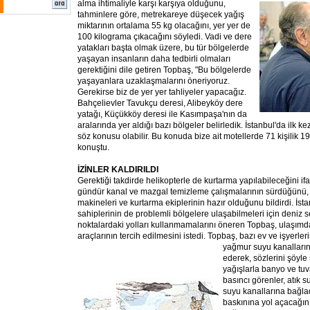
alma ihtimaliyle karşı karşıya olduğunu,
tahminlere göre, metrekareye düşecek yağış
miktarının ortalama 55 kg olacağını, yer yer de
100 kilograma çıkacağını söyledi. Vadi ve dere
yatakları başta olmak üzere, bu tür bölgelerde
yaşayan insanların daha tedbirli olmaları
gerektiğini dile getiren Topbaş, "Bu bölgelerde
yaşayanlara uzaklaşmalarını öneriyoruz.
Gerekirse biz de yer yer tahliyeler yapacağız.
Bahçelievler Tavukçu deresi, Alibeyköy dere
yatağı, Küçükköy deresi ile Kasımpaşa'nın da
aralarında yer aldığı bazı bölgeler belirledik. İstanbul'da ilk ke
söz konusu olabilir. Bu konuda bize ait motellerde 71 kişilik 1
konuştu.
İZİNLER KALDIRILDI
Gerektiği takdirde helikopterle de kurtarma yapılabileceğini i
gündür kanal ve mazgal temizleme çalışmalarının sürdüğünü, k
makineleri ve kurtarma ekiplerinin hazır olduğunu bildirdi. İst
sahiplerinin de problemli bölgelere ulaşabilmeleri için deniz 
noktalardaki yolları kullanmamalarını öneren Topbaş, ulaşımd
araçlarının tercih edilmesini istedi. Topbaş, bazı ev ve işyerleri
yağmur suyu kanalları
ederek, sözlerini şöyle
yağışlarla banyo ve tu
basıncı görenler, atık 
suyu kanallarına bağla
baskınına yol açacağını 