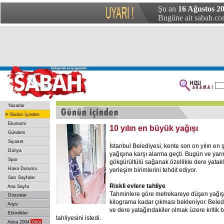
Şu an
16 Ağustos 20
Bugüne ait sabah.com
Yazarlar
»
Günün İçinden
Ekonomi
10 yılın en büyük yağışı
Gündem
Siyaset
İstanbul Belediyesi, kente son on yılın en 
Dünya
yağışına karşı alarma geçti. Bugün ve yarın
Spor
gökgürültülü sağanak özellikle dere yatak
Hava Durumu
yerleşim birimlerini tehdit ediyor.
Sarı Sayfalar
Riskli evlere tahliye
Ana Sayfa
Tahminlere göre metrekareye düşen yağış 
Dosyalar
kilograma kadar çıkması bekleniyor. Belediy
Arşiv
ve dere yatağındakiler olmak üzere kritik b
Etkinlikler
tahliyesini istedi.
Atina 2004