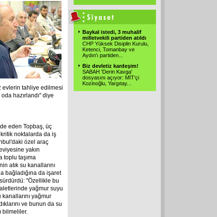
Baykal istedi, 3 muhalif
milletvekili partiden atıldı
CHP Yüksek Disiplin Kurulu,
Ketenci, Tomanbay ve
Aydın'ı partiden
...
Biz devletiz kardeşim!
SABAH 'Derin Kavga'
dosyasını açıyor: MİT'çi
Kozinoğlu, Yargıtay
...
z evlerin tahliye edilmesi
9 oda hazırlandı" diye
fade eden Topbaş, üç
ritik noktalarda da iş
anbul'daki özel araç
seviyesine yakın
a toplu taşıma
nin atık su kanallarını
na bağladığına
da işaret
 sürdürdü: "Özellikle bu
valetlerinde yağmur suyu
su kanallarını yağmur
dıklarını ve bunun da su
bilmeliler.