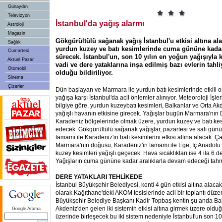
Günaydın
Televizyon
İstanbul'da yağış alarmı
Astroloji
Magazin
Gökgürültülü sağanak yağış İstanbul'u etkisi altına a
Sağlık
yurdun kuzey ve batı kesimlerinde cuma gününe kad
Cumartesi
sürecek. İstanbul'un, son 10 yılın en yoğun yağışıyla 
Aktüel Pazar
vadi ve dere yataklarına inşa edilmiş bazı evlerin tah
Otomobil
olduğu bildiriliyor.
Sinema
Çizerler
Dün başlayan ve Marmara ile yurdun batı kesimlerinde etkili
yağışa karşı İstanbul'da acil önlemler alınıyor. Meteoroloji İşl
bilgiye göre, yurdun kuzeybatı kesimleri, Balkanlar ve Orta A
yağışlı havanın etkisine girecek. Yağışlar bugün Marmara'nın
Karadeniz bölgelerinde olmak üzere, yurdun kuzey ve batı k
edecek. Gökgürültülü sağanak yağışlar, pazartesi ve salı gün
tamamı ile Karadeniz'in batı kesimlerini etkisi altına alacak.
Marmara'nın doğusu, Karadeniz'in tamamı ile Ege, İç Anadol
kuzey kesimleri yağışlı geçecek. Hava sıcaklıkları ise 4 ila 6 
Yağışların cuma gününe kadar aralıklarla devam edeceği tahmi
DERE YATAKLARI TEHLİKEDE
İstanbul Büyükşehir Belediyesi, kenti 4 gün etkisi altına alacak
olarak Kağıthane'deki AKOM tesislerinde acil bir toplantı düze
Büyükşehir Belediye Başkanı Kadir Topbaş kentin şu anda Bal
Akdeniz'den gelen iki sistemin etkisi altına girmek üzere oldu
Google Arama
üzerinde birleşecek bu iki sistem nedeniyle İstanbul'un son
10