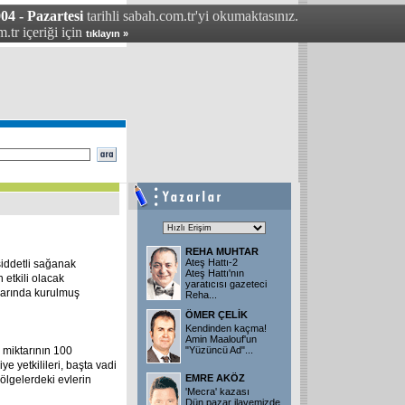
04 - Pazartesi
tarihli sabah.com.tr'yi okumaktasınız.
.tr içeriği için
tıklayın »
REHA MUHTAR
Ateş Hattı-2
şiddetli sağanak
Ateş Hattı'nın
 etkili olacak
yaratıcısı gazeteci
larında kurulmuş
Reha
...
ÖMER ÇELİK
Kendinden kaçma!
Amin Maalouf'un
miktarının 100
"Yüzüncü Ad"
...
e yetkilileri, başta vadi
EMRE AKÖZ
ölgelerdeki evlerin
'Mecra' kazası
Dün pazar ilavemizde