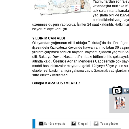
Yağmurlardan sonra ev
vatandaşlar mutlaka İS
atık sularını ana kanala
yağışlarla birlikte kuvve
beklediklerini vurgulay
üzerimize düşeni yapıyoruz. İzinler 24 saat kaldırıldı. Halkımız
istiyoruz" diye konuştu.
YILDIRIM CAN ALDI
Öte yandan yağmurun etkili olduğu Tekirdağ'da da dün düşen y
ilçesindeki Kızılcaterzi Köyü'nde hayvanlarını otlatan 36 yaşı
yıldırım çarpması sonucu hayatını kaybetti. Şiddetli yağmur Sa
etti. Sakarya Devlet Hastanesi'nin bazı bölümleri ile çok sayıda
altında kaldı. Özellikle Adnan Menderes Caddesi'nde çok sayıd
maddi hasarlı kazalar meydana geldi. İtfaiyeye 50'ye yakın su b
ekipler sel baskınları için çalışma yaptı. Sağanak yağışlardan 
süre elektrik verilemedi.
Güngör KARAKUŞ / MERKEZ