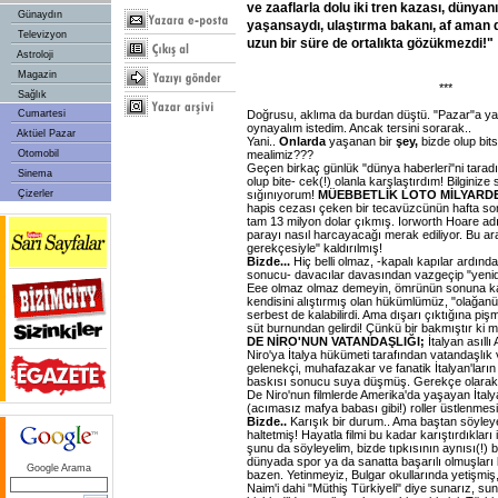
ve zaaflarla dolu iki tren kazası, dünyan
Günaydın
yaşansaydı, ulaştırma bakanı, af aman di
Televizyon
uzun bir süre de ortalıkta gözükmezdi!"
Astroloji
Magazin
***
Sağlık
Cumartesi
Doğrusu, aklıma da burdan düştü. "Pazar"a yak
oynayalım istedim. Ancak tersini sorarak..
Aktüel Pazar
Yani..
Onlarda
yaşanan bir
şey,
bizde olup bits
Otomobil
mealimiz???
Geçen birkaç günlük "dünya haberleri"ni tarad
Sinema
olup bite- cek(!) olanla karşlaştırdım! Bilginiz
Çizerler
sığınıyorum!
MÜEBBETLİK LOTO MİLYARDE
hapis cezası çeken bir tecavüzcünün hafta sonu 
tam 13 milyon dolar çıkmış. Iorworth Hoare ad
parayı nasıl harcayacağı merak ediliyor. Bu ara
gerekçesiyle" kaldırılmış!
Bizde...
Hiç belli olmaz, -kapalı kapılar ardında
sonucu- davacılar davasından vazgeçip "yenide
Eee olmaz olmaz demeyin, ömrünün sonuna ka
kendisini alıştırmış olan hükümlümüz, "olağanüs
serbest de kalabilirdi. Ama dışarı çıktığına pi
süt burnundan gelirdi! Çünkü bir bakmıştır ki 
DE NİRO'NUN VATANDAŞLIĞI;
İtalyan asıllı
Niro'ya İtalya hükümeti tarafından vatandaşlık 
gelenekçi, muhafazakar ve fanatik İtalyan'ları
baskısı sonucu suya düşmüş. Gerekçe olarak 
De Niro'nun filmlerde Amerika'da yaşayan İtaly
(acımasız mafya babası gibi!) roller üstlenmes
Bizde..
Karışık bir durum.. Ama baştan söyleye
haltetmiş! Hayatla filmi bu kadar karıştırdıkları
şunu da söyleyelim, bizde tıpkısının aynısı(!)
dünyada spor ya da sanatta başarılı olmuşları 
Google Arama
bazen. Yetinmeyiz, Bulgar okullarında yetişmiş, 
Naim'i dahi "Müthiş Türkiyeli" diye sunarız, sun