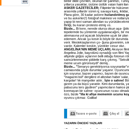
binbir dilde çevrilen, okunan bir şairimizi, Tür
yıllarca yasaklar, üstüne üstlük vatan haini ilan
ASKER GAZETECİLER;
Filipinler'de hükümet 
arasında yıllardır süren iç savaşa karş, iktidar
Plana göre, 30 kadar askere
hızlandırılmış ga
ve bu askerler(!) fotoğraf makinesi ve notlarıy
yapıp bi nevi saman altından su yürütülecekmiş!
Birliği, bu kararı protesto etmiş vs.
Bizde...
Bi kere, nerede olursa olsun aşa- ğılık
tepelerinde bu yöntemin uygulanacağını, bir me
alınmasına yol açacak böylesine uçuk bir plan fi
edemem. Ancak şu kesin ki böyle bir durumda b
verir. Meslektaşlarımın ço- ğuna güvenirim, sık
vardır. Kalemler keskin, yürekler cesur olur..
ANGELİNA'NIN MEME UÇLARI;
Aksiyon film
Angelina Jolie, başrolünü oynadığı son filmi Y
afişinde göğüs uçlarının belli olduğu fotonun r
sansürlenmesine şiddetle karş çıkmış. "Seksiliğ
meme ucum görünseydi" demiş..
Bizde... "
Senaryo gerektiriyorsa soyunanlar"ın
camiasında şöyle durumlar yaşanır. Oyuncumuz
için soyunur, bazen yapımcı, bazen de oyunc
"magazini bol" dergilere el altından haber salar,
kargolar! Ve manşetler atılır..
İşte o sahne!
Bö
gizem ya da büyü yaratılır. Kimi durumlarda, ya
pabucunu ters giydiren" yapımcıların haince plan
konmayan bir sahne- oyuncunun rızası olmada
özü, bizde
"illa ki afişe mememin ucunu ko
oyuncu çıkmaz. Galiba!
YAZARIN ÖNCEKİ YAZILARI