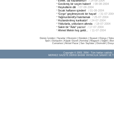
Eveet. Siz kazandınız!!
/ 14-08-2004
Gecikmiş bir seçim haberi!
/ 08-08-2004
Heykellerin dili
/ 07-08-2004
Sıcak haftanın içinden!
/ 01-08-2004
'Gırgır' geçilmeyecek bir hayat!
/ 31-07-200
Yağmurdereli'yi hatırlamak
/ 25-07-2004
Hızlandırılmış karikatür!
/ 24-07-2004
Yıldızlarla, yıldızların altında
/ 18-07-2004
Sakin bir "Ada" yazısı!
/ 17-07-2004
Ahmet Mekin hoş geldi...
/ 11-07-2004
Günün İçinden
|
Yazarlar
|
Ekonomi
|
Gündem
|
Siyaset
|
Dünya |
Telev
Spor
|
Günaydın
|
Kapak Güzeli
|
Astroloji
|
Magazin
|
Sağlık
|
Biz
Cumartesi
|
Aktüel Pazar
|
Sarı Sayfalar
|
Otomobil
|
Dosya
Copyright © 2003, 2004 - Tüm hakları saklıdır.
MERKEZ GAZETE DERGİ BASIM YAYINCILIK SANAYİ VE T