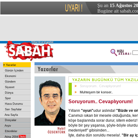
Şu an
15 Ağustos 20
Bugüne ait sabah.com
»
Yazarlar
Günün İçinden
Ekonomi
Gündem
Soruyorum.. Cevaplıyorum!
Siyaset
Muhteşem bir konser..
Dünya
Spor
Soruyorum.. Cevaplıyorum!
Hava Durumu
Sarı Sayfalar
Yılların
"oyun"
udur aslında!
"Bizde ve on
Canımızı sıkan bir mesele olduğunda, ken
Ana Sayfa
köşe başlarında sorar durur, sitem ederiz
Dosyalar
böyle bir şey yaşansa, şöyle-böyle olurdu
Arşiv
medeniyet!" gibisinden...
Etkinlikler
İşte, daha dün soruldu mesela!.
"Bir ay iç
Atina 2004