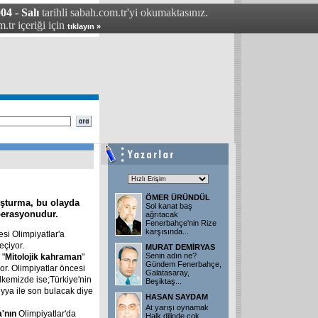
04 - Salı
tarihli sabah.com.tr'yi okumaktasınız.
.tr içeriği için
tıklayın »
ÖMER ÜRÜNDÜL
şturma, bu olayda
Sol kanat baş
perasyonudur.
ağrıtacak
Fenerbahçe'nin Rize
karşısında
...
si Olimpiyatlar'a
seçiyor.
MURAT DEMİRYAS
Senin adın ne?
 "
Mitolojik kahraman
"
Gündem Fenerbahçe,
yor. Olimpiyatlar öncesi
Galatasaray,
lkemizde ise;Türkiye'nin
Beşiktaş
...
eyya ile son bulacak diye
HASAN SAYDAM
At yarışı oynamak
a'nın
Olimpiyatlar'da
Halk dilinde çok