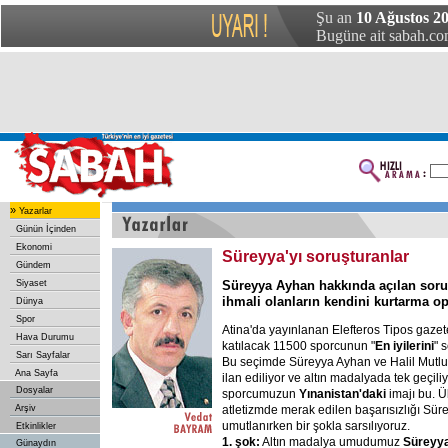
Şu an
10 Ağustos 20
Bugüne ait sabah.com
»
Yazarlar
Günün İçinden
Ekonomi
Süreyya'yı soruşturanlar
Gündem
Siyaset
Süreyya Ayhan hakkında açılan soru
ihmali olanların kendini kurtarma o
Dünya
Spor
Atina'da yayınlanan Elefteros Tipos gazete
Hava Durumu
katılacak 11500 sporcunun "
En iyilerini
" 
Sarı Sayfalar
Bu seçimde Süreyya Ayhan ve Halil Mutlu
Ana Sayfa
ilan ediliyor ve altın madalyada tek geçili
Dosyalar
sporcumuzun
Yınanistan'daki
imajı bu. Ü
Arşiv
atletizmde merak edilen başarısızlığı Sür
umutlanırken bir şokla sarsılıyoruz.
Etkinlikler
1. şok:
Altın madalya umudumuz
Süreyy
Günaydın