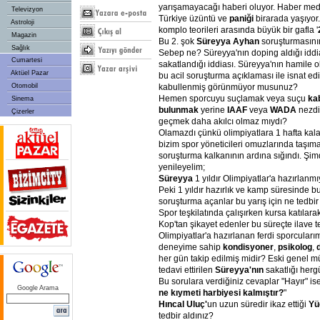
yarışamayacağı haberi oluyor. Haber med
Televizyon
Türkiye üzüntü ve
paniği
birarada yaşıyor.
Astroloji
komplo teorileri arasında büyük bir gafla '
Magazin
Bu 2. şok
Süreyya Ayhan
soruşturmasının
Sağlık
Sebep ne? Süreyya'nın doping aldığı iddi
Cumartesi
sakatlandığı iddiası. Süreyya'nın hamile o
Aktüel Pazar
bu acil soruşturma açıklaması ile isnat e
Otomobil
kabullenmiş görünmüyor musunuz?
Hemen sporcuyu suçlamak veya suçu
ka
Sinema
bulunmak
yerine
IAAF
veya
WADA
nezd
Çizerler
geçmek daha akılcı olmaz mıydı?
Olamazdı çünkü olimpiyatlara 1 hafta kal
bizim spor yöneticileri omuzlarında taşım
soruşturma kalkanının ardına sığındı. Şimd
yenileyelim;
Süreyya
1 yıldır Olimpiyatlar'a hazırlan
Peki 1 yıldır hazırlık ve kamp süresinde 
soruşturma açanlar bu yarış için ne tedbir 
Spor teşkilatında çalışırken kursa katılar
Kop'tan şikayet edenler bu süreçte ilave t
Olimpiyatlar'a hazırlanan ferdi sporcularım
deneyime sahip
kondisyoner
,
psikolog
,
her gün takip edilmiş midir? Eski genel 
tedavi ettirilen
Süreyya'nın
sakatlığı herg
Bu sorulara verdiğiniz cevaplar "Hayır" ise
Google Arama
ne kıymeti harbiyesi kalmıştır?
"
Hıncal Uluç'
un uzun süredir ikaz ettiği
Yü
tedbir aldınız?