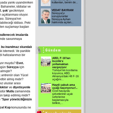
yada yankı uyandırırken
kullanılan, benim de
...
 Bahaneler, iddialar ve
VEDAT BAYRAM
2. şok
' gecikmiyor.
Süreyya'yı
 açıklanması oluyor.
soruşturanlar
ası. Süreyya'nın
Süreyya Ayhan
hakkında açılan
...
labileceği iddiası. Peki
dilen suçlamayı baştan
bullenecek imalarda
inde savunmaya
a
bu inanılmaz skandalı
ak istemedi. Ve panikle
i hafızalarımızı bir
ABD, F-16'ları
İncirlik'e
mıyor muydu?
Evet.
yollamaktan
bugün
Süreyya
için
vazgeçiyor
Türkiye'nin kısıtlama
almıştır?
koyunca, ABD,
ak antrenör olan Yücel
Almanya'daki 48 F-16
edbir almış mıdır?
uçağını
...
ız uluslar arası
Haydi çabuk ama
doktor
ve
diyetisyenle
uçağı kaçırıyoruz!..
Özel havayolu
müdür
Mutlu
zamanında
şirketlerinin uçak
ün takip edilmiş midir?
seferlerine
 "
Spor yöneticiliğinizin
başlamasıyla
birlikte,
...
cel Kop
konusunda ne