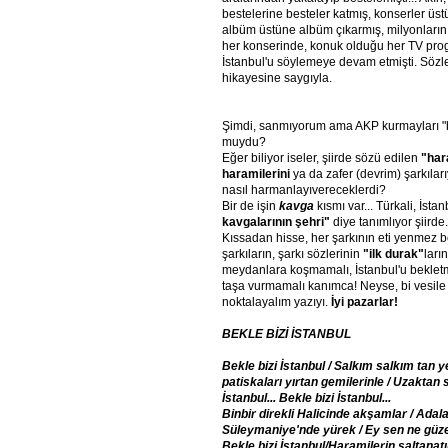
bestelerine besteler katmış, konserler üst
albüm üstüne albüm çıkarmış, milyonların
her konserinde, konuk olduğu her TV pro
İstanbul'u söylemeye devam etmişti. Sözle
hikayesine saygıyla.
Şimdi, sanmıyorum ama AKP kurmayları "bu
muydu?
Eğer biliyor iseler, şiirde sözü edilen
"har
haramilerini
ya da zafer (devrim) şarkıları
nasıl harmanlayıvereceklerdi?
Bir de işin
kavga
kısmı var... Türkali, İsta
kavgalarının şehri"
diye tanımlıyor şiird
Kıssadan hisse, her şarkının eti yenmez be
şarkıların, şarkı sözlerinin
"ilk durak"
ları
meydanlara koşmamalı, İstanbul'u bekletm
taşa vurmamalı kanımca! Neyse, bi vesile bi
noktalayalım yazıyı.
İyi pazarlar!
BEKLE BİZİ İSTANBUL
Bekle bizi İstanbul / Salkım salkım tan ye
patiskaları yırtan gemilerinle / Uzaktan
İstanbul... Bekle bizi İstanbul...
Binbir direkli Halicinde akşamlar / Adal
Süleymaniye'nde yürek / Ey sen ne güze
Bekle bizi İstanbul/Haramilerin saltanatı