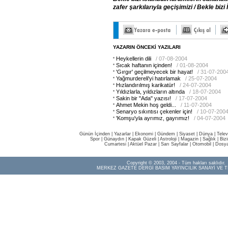
zafer şarkılarıyla geçişimizi / Bekle bizi 
YAZARIN ÖNCEKİ YAZILARI
Heykellerin dili
/ 07-08-2004
Sıcak haftanın içinden!
/ 01-08-2004
'Gırgır' geçilmeyecek bir hayat!
/ 31-07-200
Yağmurdereli'yi hatırlamak
/ 25-07-2004
Hızlandırılmış karikatür!
/ 24-07-2004
Yıldızlarla, yıldızların altında
/ 18-07-2004
Sakin bir "Ada" yazısı!
/ 17-07-2004
Ahmet Mekin hoş geldi...
/ 11-07-2004
Senaryo sıkıntısı çekenler için!
/ 10-07-200
'Komşu'yla ayrımız, gayrımız!
/ 04-07-2004
Günün İçinden
|
Yazarlar
|
Ekonomi
|
Gündem
|
Siyaset
|
Dünya |
Telev
Spor
|
Günaydın
|
Kapak Güzeli
|
Astroloji
|
Magazin
|
Sağlık
|
Biz
Cumartesi
|
Aktüel Pazar
|
Sarı Sayfalar
|
Otomobil
|
Dosya
Copyright © 2003, 2004 - Tüm hakları saklıdır.
MERKEZ GAZETE DERGİ BASIM YAYINCILIK SANAYİ VE T