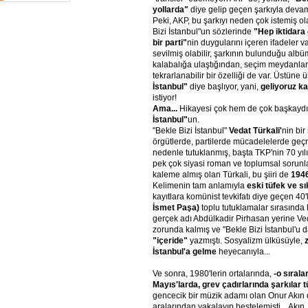
yollarda"
diye gelip geçen şarkıyla devam 
Peki, AKP, bu şarkıyı neden çok istemiş ola
Bizi İstanbul"un sözlerinde
"Hep iktidara
bir parti"
nin duygularını içeren ifadeler va
sevilmiş olabilir, şarkının bulunduğu albüm 
kalabalığa ulaştığından, seçim meydanlar
tekrarlanabilir bir özelliği de var. Üstüne ü
İstanbul"
diye başlıyor, yani,
geliyoruz k
istiyor!
Ama...
Hikayesi çok hem de çok başkayd
İstanbul"
un.
"Bekle Bizi İstanbul"
Vedat Türkali'
nin bir
örgütlerde, partilerde mücadelelerde geç
nedenle tutuklanmış, başta TKP'nin 70 yı
pek çok siyasi roman ve toplumsal sorunl
kaleme almış olan Türkali, bu şiiri de
1946
Kelimenin tam anlamıyla
eski tüfek ve sı
kayıtlara komünist tevkifatı diye geçen 40'l
İsmet Paşa)
toplu tutuklamalar sırasında 
gerçek adı Abdülkadir Pirhasan yerine Ved
zorunda kalmış ve "Bekle Bizi İstanbul'u d
"içeride"
yazmıştı. Sosyalizm ülküsüyle,
İstanbul'a gelme
heyecanıyla...
Ve sonra, 1980'lerin ortalarında,
-o sırala
Mayıs'larda, grev çadırlarında şarkılar 
gencecik bir müzik adamı olan Onur Akın da,
aralarından yakalayıp bestelemişti... Akı