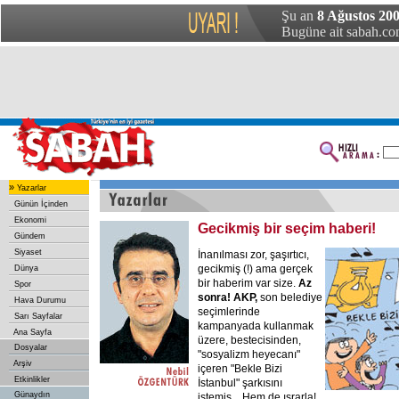
Şu an
8 Ağustos 200
Bugüne ait sabah.com
»
Yazarlar
Günün İçinden
Ekonomi
Gecikmiş bir seçim haberi!
Gündem
Siyaset
İnanılması zor, şaşırtıcı,
gecikmiş (!) ama gerçek
Dünya
bir haberim var size.
Az
Spor
sonra! AKP,
son belediye
Hava Durumu
seçimlerinde
Sarı Sayfalar
kampanyada kullanmak
Ana Sayfa
üzere, bestecisinden,
Dosyalar
"sosyalizm heyecanı"
Arşiv
içeren "Bekle Bizi
Etkinlikler
İstanbul" şarkısını
Günaydın
istemiş... Hem de ısrarla!