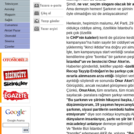
Şimdi,
ne var
;
seçim sloganı olacak bir a
Televizyon
Ama demeyin hemen! Şarkının ve şiirinin h
Astroloji
öyle olmadığını siz de anlayacaksınız!
Magazin
Sağlık
Herkesin, hepimizin malumu, AK Parti, 29 
Cumartesi
oldukça ciddiye almış, özellikle İstanbul'u 
Aktüel Pazar
pek çok (özellik
Otomobil
le
CHP'nin kaleleri
) kenti de gözüne kesti
Sinema
kampanyası"na hatırı sayılır bir ciddiyet ve 
Çizerler
yüklenmiş "ikinci iktidar"ına doğru yol al
İşte, tam kampanyaya start verildiği sıral
kendilerine göre "bomba" bir şarkının peş
İstanbul"un ve bestecisi Onur Akın'ın.
Haberler gönderildi, teklifler yapıldı -
özel
Recep Tayyip Erdoğan'ın bu şarkıyı çok 
ısrarla alınmasını arzu ettiği-
bilgileri ver
ayrıldığı söylendi ve sonunda
Onur Akın'
Görüşüldü, ancak nezaket görüşmesi gibi g
Çünkü,
OnurAkın,
tüm ısrarlara, tüm rica
sayılacak- paralara rağmen şarkıyı vermem
"Bu şarkının ve şiirinin hikayesi başka, 
düşünmüyorum, 19 yaşımın heyecanıyla
şarkının, siyasi partilerin sembolü hali
etmiyorum"
diye son noktayı koymuştu A
dünyaların insanlarıyız, şarkı ve şiir bir
Google Arama
mücadeleyi anlatıyor
demeye getirmişti!
Ve "Bekle Bizi İstanbul"u
"transfer" edemeyen AKP de, yoluna,
"Be