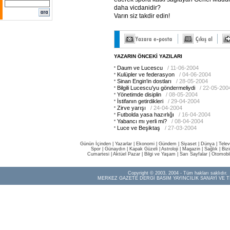
daha vicdanidir?
Varın siz takdir edin!
YAZARIN ÖNCEKİ YAZILARI
Daum ve Lucescu
/ 11-06-2004
Kulüpler ve federasyon
/ 04-06-2004
Sinan Engin'in dostları
/ 28-05-2004
Bilgili Lucescu'yu göndermeliydi
/ 22-05-200
Yönetimde disiplin
/ 08-05-2004
İstifanın getirdikleri
/ 29-04-2004
Zirve yarışı
/ 24-04-2004
Futbolda yasa hazırlığı
/ 16-04-2004
Yabancı mı yerli mi?
/ 08-04-2004
Luce ve Beşiktaş
/ 27-03-2004
Günün İçinden
|
Yazarlar
|
Ekonomi
|
Gündem
|
Siyaset
|
Dünya |
Telev
Spor
|
Günaydın
|
Kapak Güzeli
|
Astroloji
|
Magazin
|
Sağlık
|
Biz
Cumartesi
|
Aktüel Pazar
|
Bilgi ve Yaşam
|
Sarı Sayfalar
|
Otomobi
Copyright © 2003, 2004 - Tüm hakları saklıdır.
MERKEZ GAZETE DERGİ BASIM YAYINCILIK SANAYİ VE T