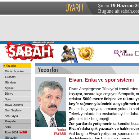
Şu an
19 Haziran 2
Bugüne ait sabah.com
»
Yazarlar
Günün İçinden
Ekonomi
Elvan, Enka ve spor sistemi
Gündem
Siyaset
Elvan Abeylegesse Türkiye'yi temsil eden 
koşuyor, başardıkça coşuyor. Sempatik, mü
Dünya
cefakar.
5000 metre finişine ve rekora y
Spor
keyfe rağmen yüzündeki acıyı görmek
Hava Durumu
Bu acı; başarıyı yakalamanın yolunda sarf
Sarı Sayfalar
Televizyonlarda bu enstantaneyi bir daha 
Ana Sayfa
göreceksiniz bu gerçeği.
Dosyalar
Zor şartlarda yetişmenin ta kendisi bu a
Arşiv
Elvan'ı daha çok yazacak ve hakkını ve
Euro 2004
Asıl bu gün Elvan'ı yetiştiren ,sponse ede
Günaydın
destekleyenlerden bahsetme zamanı.