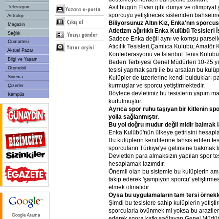
Asıl bugün Elvan gibi dünya ve olimpiyat
Televizyon
sporcuyu yetiştirecek sistemden bahsetm
Astroloji
Biliyorsunuz Altın Kız, Enka'nın sporcus
Magazin
Atletizm ağırlıklı Enka Kulübü Tesisleri İ
Sağlık
Sadece Enka değil aynı ve komşu parseller
Cumartesi
Atıcılık Tesisleri,Çamlıca Kulübü, Amatör 
Aktüel Pazar
Konfederasyonu ve İstanbul Tenis Kulübü
Bilgi ve Yaşam
Beden Terbiyesi Genel Müdürleri 10-25 yı
Otomobil
tesisi yapmak şartı ile bu arsaları bu kulüp
Sinema
Kulüpler de üzerlerine kendi buldukları par
kurmuşlar ve sporcu yetiştirmektedir.
Çizerler
Böylece devletimiz bu tesislerin yapım ma
Kampüs
kurtulmuştur.
Ayrıca spor ruhu taşıyan bir kitlenin sp
yolla sağlanmıştır.
Bu yol doğru mudur değil midir balmak 
Enka Kulübü'nün ülkeye getirisini hesapl
Bu kulüplerin kendilerine tahsis edilen tesi
sporcuların Türkiye'ye getirisine bakmak l
Devletten para almaksızın yapılan spor tes
hesaplamak lazımdır.
Önemli olan bu sistemle bu kulüplerin ama
takip ederek 'şampiyon sporcu' yetiştirmes
etmek olmalıdır.
Oysa bu uygulamaların tam tersi örnekl
Şimdi bu tesislere sahip kulüplerin yetişt
sporcularla övünmek mi yoksa bu arazileri
Google Arama
ederek spora katkı sağlayan Genel Müdü