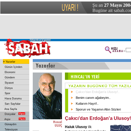
Şu an
27 Mayıs 200
Bugüne ait sabah.com
»
Yazarlar
Günün İçinden
Ekonomi
Gündem
Siyaset
Dünya
Çakıcı'dan Erdoğan'a Ulusoy!..
Spor
Benim canım ağabeyim..
Hava Durumu
Kutlarım Hayri!..
Sarı Sayfalar
Ana Sayfa
Sporun ve Yaşamın Altın Sözleri
Dosyalar
Çakıcı'dan Erdoğan'a Ulusoy!
Arşiv
Günaydın
Haluk Ulusoy
ilk
Televizyon