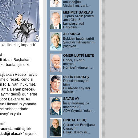
umut doğdu!
Vicdani ret, yani
...
MEHMET BARLAS
Tüpraş özelleşemedi
ama Cine-5
kamulaştırıldı!
Herkesin
...
ALİ KIRCA
Eskiden bugün tatildi!
Şimdi yirmili yaşlarını
kesilerek iş kapandı"
yaşayan
...
i..
ÖMER LÜTFİ METE
ti bizzat Başbakan
Haber, çıkarın
metresi
a kurbanlar şimdiki
Hürriyet'i yöneten
...
 Başbakan Recep Tayyip
REFİK DURBAŞ
çime girecek. Kendisi
Denetlenemeyen
len RTE, yani hükümet,
bilim...
Bu ülkede sayıları
l ama alenen bitecek.
500'ün
...
adayım" dediği günlerde
SAVAŞ AY
 Spor Bakanı
M. Ali
İnsan korkunç bir
ının Ulusoy'un yanında
maceradır!..
özel sohbetlerinde
ADA Yayınları'ndan
...
lusoy'un yolu
HINCAL ULUÇ
ndü..
Çakıcı'dan Erdoğan'a
asında müthiş bir
Ulusoy!..
Haluk Ulusoy ilk
...
dediği olacak"
diyenler