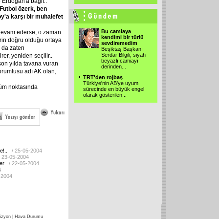
 Erdoğan'a bağlı..
 Futbol özerk, ben
'a karşı bir muhalefet
Bu camiaya
devam ederse, o zaman
kendimi bir türlü
erin doğru olduğu ortaya
sevdiremedim
a da zaten
Beşiktaş Başkanı
Serdar Bilgili, siyah
er, yeniden seçilir..
beyazlı camiayı
son yılda tavana vuran
derinden
...
n sorumlusu adı AK olan,
TRT'den rojbaş
Türkiye'nin AB'ye uyum
üm noktasında
sürecinde en büyük engel
olarak gösterilen
...
!..
/ 25-05-2004
/ 23-05-2004
er
/ 22-05-2004
4
-2004
izyon
|
Hava Durumu