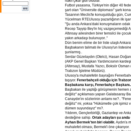
haklı çıkar gibi oldular.
Futbol yasasına, Türkiye'nin diğer 40 fede
şart olan "Üniversite diploması" şartı kon
Tasarının Meclis'te konuşulduğu gün, Cum
Yücelman RTEUlusoy pazarlığının ilk işaret
"Şu anda Ankara'daki konuşmaların odak
Recep Tayyip Bey'in hiç vazgeçemediği A
Altınsay ailesinden birer temsilci ile çocu
yakın arkadaşı bulunuyor.."
Dün benim elime de bir liste ulaştı Ankara
Başbakanın talimatı ile Ulusoy'un listesin
şunlarmış..
Serdar Güzelaydın (Otelci), Hasan Doğan
(AKP Genel Başkan Yardımcısının kardeş
(Altınsay), Mustafa Yazıcı, Boksör Osman
Trabzon İşletme Müdürü).
Ulusoy'a muhalefetin bayrağını Fenerbahç
taşıyor.
Fenerbahçeli olduğu için Trabz
Başbakana karşı, Fenerbahçe Başkanı.
Başbakan ile yaptığı görüşmenin hemen a
değiliz" açıklaması yapan Galatasaray B
Canaydın'ın sözlerinin anlamı ne?.. "Fen
değiliz" mi, yoksa "Hükümetle çok işimiz 
dümen suyundayız" mı?.
Yıldırım, Gençlerbirliği, Gaziantep ve An
desteğine sahip.
Ortak adayları şu and
Ayhan Bermek'ten biri olabilir.
Aydın'a m
muhalefet olması, Bermek'i öne çıkarıyor.