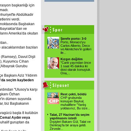
rasyon başkanlığı için
amadı.
huriyet'te Abdülkadir
lerini verdi.
 noktasında Başbakan
lbayraklar'dan ve
klarını Amerika'da okutan
Şerefe porto: 3-0
Porto, Monaco'yu
'dan..
Carlos Alberto, Deco
e alacaklarından bazıları
ve Alenitchev'in golleri
ile
...
 (Ramsey), Davut Dişli
Kızgın değilim
i), Kuyumcu Cihan
"Canlı yayından önce
 (Albayrak Gurubu
1 saat 45 dakika iki
dost olarak konuştuk.
Ona,
...
e Başkanı Aziz Yıldırım
on'da seçim kaybeden
.
rdından "Ulusoy'a karşı
aşkanı Özhan
Rest çekti, böldü
CHP grubunda
er'in dümen suyunda
konuşan Baykal,
var, biz Başbakanın
muhaliflere "Yanlış
yoldasınız, Bu size
...
karagücü başta 8 kulübün
Talat, 27 Haziran'da seçim
a Cemal Aydın veya
yapılmasını istedi
Dışişleri Bakanı Gül, Talat ve
uhalif guruptan da
Denktaş'la bir araya geldi.
Zirvede
...