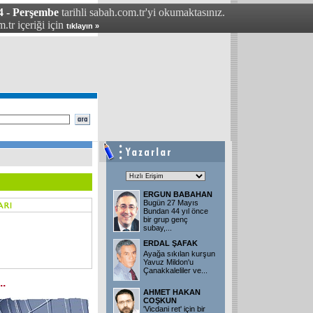
4 - Perşembe
tarihli sabah.com.tr'yi okumaktasınız.
.tr içeriği için
tıklayın »
ERGUN BABAHAN
Bugün 27 Mayıs
Bundan 44 yıl önce
bir grup genç
subay,
...
ERDAL ŞAFAK
Ayağa sıkılan kurşun
Yavuz Mildon'u
Çanakkaleliler ve
...
..
AHMET HAKAN
COŞKUN
'Vicdani ret' için bir