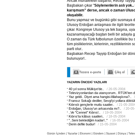
Ancak muhalefetin başarısı, Recep Tayyip
Başbakan çıkar "
Söylenenlerin aslı yok..
karışmam" derse, ancak o zaman Ulusoy
oluşabilir.
Bunu yapmaz ve bugünkü gibi susmaya 
Ulusoy Erdoğan anlaşması ile ilgili teoril
çıkar. Kongreye Ulusoy ya tek başına, uy
kazanamayacağı baştan belli bir adayla gir
O zaman da Türk futbolunun özellikle bu 
tüm pisliklerinin, kirlerinin, rezilliklerini
parti olur..
Başbakan Recep Tayyip Erdoğan bir dön
bulunuyor!..
YAZARIN ÖNCEKİ YAZILARI
40 yıl sonra Mülkiye'de..
/ 26-05-2004
Televizyonlardan da utanıyorum.. RTÜK'ten de
Yaz geldi.. Diyet ama hangisi Allahaşkına?..
Fransız Sokağı dediler, Sevgi'yi yollara döktül
Kıbrıslı gençlerle mutlu saatler..
/ 21-05-200
Erdoğan, Ulusoy'un arkasında mı?..
/ 20-05
..Ve "Cennet" Kıbrıs!..
/ 19-05-2004
Kıbrıs'ta kâbus saatleri..
/ 18-05-2004
"..Seni beklediğim kadar!.."
/ 16-05-2004
Derin defile budur!
/ 15-05-2004
Günün İçinden
|
Yazarlar
|
Ekonomi
|
Gündem
|
Siyaset
|
Dünya |
Telev