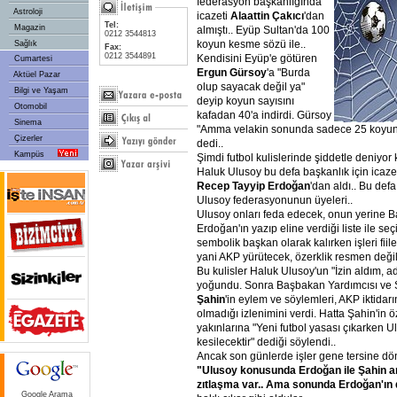
federasyon başkanlığında
Astroloji
icazeti
Alaattin Çakıcı
'dan
Tel:
Magazin
almıştı.. Eyüp Sultan'da 100
0212 3544813
koyun kesme sözü ile..
Sağlık
Fax:
0212 3544891
Kendisini Eyüp'e götüren
Cumartesi
Ergun Gürsoy
'a "Burda
Aktüel Pazar
olup sayacak değil ya"
Bilgi ve Yaşam
deyip koyun sayısını
Otomobil
kafadan 40'a indirdi. Gürsoy
Sinema
"Amma velakin sonunda sadece 25 koyun 
Çizerler
dedi..
Kampüs
Şimdi futbol kulislerinde şiddetle deniyor k
Haluk Ulusoy bu defa başkanlık için icaze
Recep Tayyip Erdoğan
'dan aldı.. Bu def
Ulusoy federasyonunun üyeleri..
Ulusoy onları feda edecek, onun yerine
Erdoğan'ın yazıp eline verdiği liste ile se
sembolik başkan olarak kalırken işleri fii
yani AKP yürütecek, özerklik resmen deği
Bu kulisler Haluk Ulusoy'un "İzin aldım, 
yoğundu. Sonra Başbakan Yardımcısı ve
Şahin
'in eylem ve söylemleri, AKP iktidar
olmadığı izlenimini verdi. Hatta Şahin'in 
yakınlarına "Yeni futbol yasası çıkarken U
kesilecektir" dediği söylendi..
Ancak son günlerde işler gene tersine dö
"Ulusoy konusunda Erdoğan ile Şahin ar
zıtlaşma var.. Ama sonunda Erdoğan'ın 
Google Arama