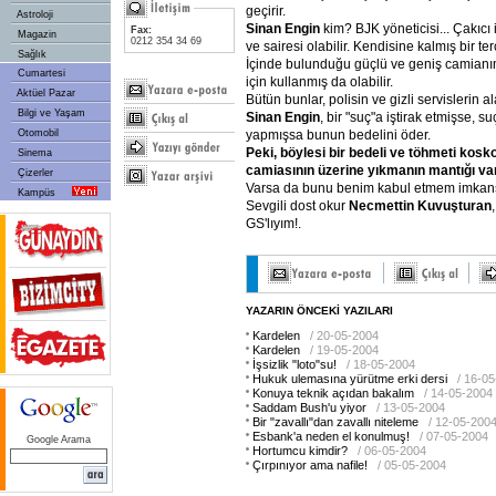
geçirir.
Astroloji
Sinan Engin
kim? BJK yöneticisi... Çakıcı 
Fax:
Magazin
0212 354 34 69
ve sairesi olabilir. Kendisine kalmış bir terc
Sağlık
İçinde bulunduğu güçlü ve geniş camianın
Cumartesi
için kullanmış da olabilir.
Aktüel Pazar
Bütün bunlar, polisin ve gizli servislerin al
Bilgi ve Yaşam
Sinan Engin
, bir "suç"a iştirak etmişse, s
yapmışsa bunun bedelini öder.
Otomobil
Peki, böylesi bir bedeli ve töhmeti ko
Sinema
camiasının üzerine yıkmanın mantığı va
Çizerler
Varsa da bunu benim kabul etmem imkans
Kampüs
Sevgili dost okur
Necmettin Kuvuşturan
GS'lıyım!.
YAZARIN ÖNCEKİ YAZILARI
Kardelen
/ 20-05-2004
Kardelen
/ 19-05-2004
İşsizlik "loto"su!
/ 18-05-2004
Hukuk ulemasına yürütme erki dersi
/ 16-0
Konuya teknik açıdan bakalım
/ 14-05-2004
Saddam Bush'u yiyor
/ 13-05-2004
Bir "zavallı"dan zavallı niteleme
/ 12-05-200
Esbank'a neden el konulmuş!
/ 07-05-2004
Google Arama
Hortumcu kimdir?
/ 06-05-2004
Çırpınıyor ama nafile!
/ 05-05-2004