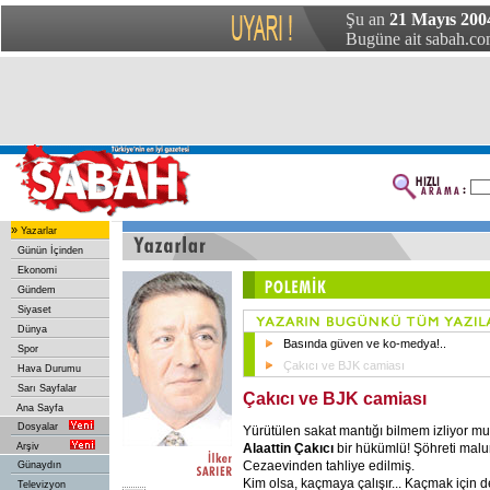
Şu an
21 Mayıs 200
Bugüne ait sabah.com
»
Yazarlar
Günün İçinden
Ekonomi
Gündem
Siyaset
Dünya
Basında güven ve ko-medya!..
Spor
Çakıcı ve BJK camiası
Hava Durumu
Sarı Sayfalar
Çakıcı ve BJK camiası
Ana Sayfa
Dosyalar
Yürütülen sakat mantığı bilmem izliyor 
Alaattin Çakıcı
bir hükümlü! Şöhreti mal
Arşiv
Cezaevinden tahliye edilmiş.
Günaydın
Kim olsa, kaçmaya çalışır... Kaçmak için de
Televizyon