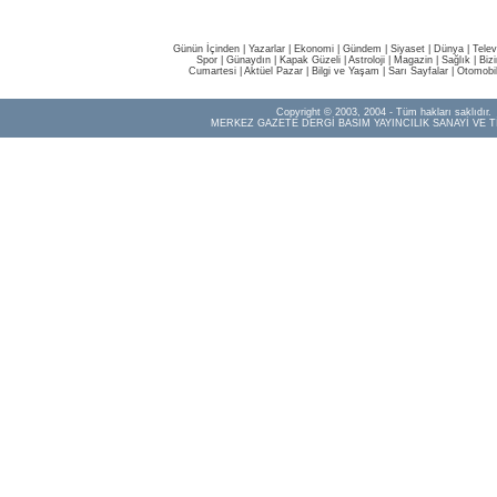
Günün İçinden
|
Yazarlar
|
Ekonomi
|
Gündem
|
Siyaset
|
Dünya |
Telev
Spor
|
Günaydın
|
Kapak Güzeli
|
Astroloji
|
Magazin
|
Sağlık
|
Biz
Cumartesi
|
Aktüel Pazar
|
Bilgi ve Yaşam
|
Sarı Sayfalar
|
Otomobi
Copyright © 2003, 2004 - Tüm hakları saklıdır.
MERKEZ GAZETE DERGİ BASIM YAYINCILIK SANAYİ VE T