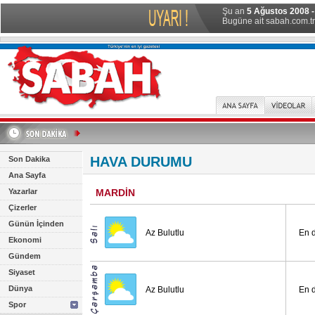
Şu an
5 Ağustos 2008 -
Bugüne ait sabah.com.tr 
HAVA DURUMU
Son Dakika
Ana Sayfa
Yazarlar
MARDİN
Çizerler
Günün İçinden
Az Bulutlu
En 
Ekonomi
Gündem
Siyaset
Dünya
Az Bulutlu
En 
Spor