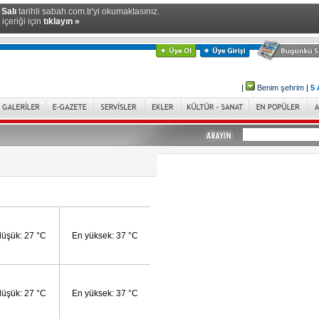
 Salı
tarihli sabah.com.tr'yi okumaktasınız.
içeriği için
tıklayın »
|
Benim şehrim
|
5 
düşük: 27 °C
En yüksek: 37 °C
düşük: 27 °C
En yüksek: 37 °C