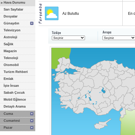
»
Hava Durumu
Sarı Sayfalar
Az Bulutlu
En 
Dosyalar
Günaydın
Televizyon
Astroloji
Sağlık
Magazin
Teknoloji
Otomobil
Turizm Rehberi
Emlak
İşte İnsan
Sabah Çocuk
Mobil Eğlence
Detaylı Arama
Cuma
Cumartesi
Pazar