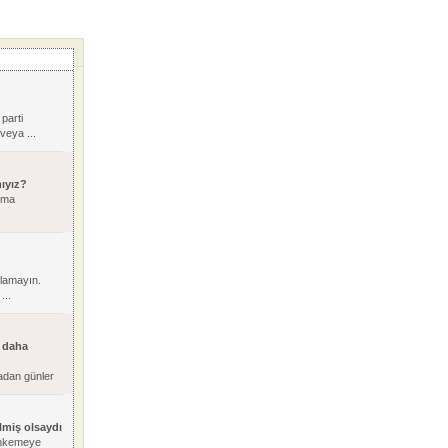
 parti
veya ...
mıyız?
şma
ılamayın.
...
r daha
radan günler
lmiş olsaydı
ahkemeye