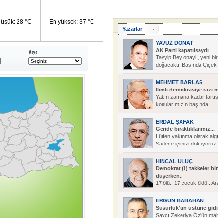
düşük: 28 °C
En yüksek: 37 °C
Yazarlar
YAVUZ DONAT
AK Parti kapatılsaydı
Tayyip Bey onaylı, yeni bir
doğacaktı. Başında Çiçek 
MEHMET BARLAS
Ilımlı demokrasiye razı 
Yakın zamana kadar tartı
konularımızın başında ...
ERDAL ŞAFAK
Geride bıraktıklarımız...
Lütfen yakınma olarak alg
Sadece içimizi döküyoruz. 
HINCAL ULUÇ
Demokrat (!) takkeler bi
düşerken..
17 ölü.. 17 çocuk öldü.. A
geçti ...
ERGUN BABAHAN
Susurluk'un üstüne gidi
Savcı Zekeriya Öz'ün m