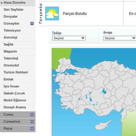
»
Hava Durumu
Sarı Sayfalar
Parçalı Bulutlu
En 
Dosyalar
Günaydın
Televizyon
Astroloji
Sağlık
Magazin
Teknoloji
Otomobil
Turizm Rehberi
Emlak
İşte İnsan
Sabah Çocuk
Mobil Eğlence
Detaylı Arama
Cuma
Cumartesi
Pazar