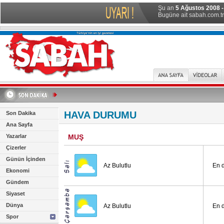
Şu an
5 Ağustos 2008 -
Bugüne ait sabah.com.tr 
HAVA DURUMU
Son Dakika
Ana Sayfa
Yazarlar
MUŞ
Çizerler
Günün İçinden
Az Bulutlu
En 
Ekonomi
Gündem
Siyaset
Dünya
Az Bulutlu
En 
Spor