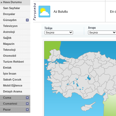
»
Hava Durumu
Sarı Sayfalar
Az Bulutlu
En 
Dosyalar
Günaydın
Televizyon
Astroloji
Sağlık
Magazin
Teknoloji
Otomobil
Turizm Rehberi
Emlak
İşte İnsan
Sabah Çocuk
Mobil Eğlence
Detaylı Arama
Cuma
Cumartesi
Pazar