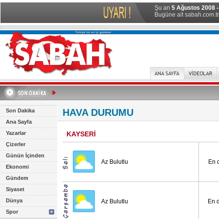
Şu an
5 Ağustos 2008 -
Bugüne ait sabah.com.tr 
HAVA DURUMU
Son Dakika
Ana Sayfa
Yazarlar
KAYSERİ
Çizerler
Günün İçinden
Az Bulutlu
En 
Ekonomi
Gündem
Siyaset
Dünya
Az Bulutlu
En 
Spor