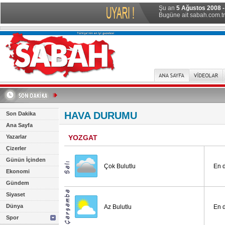
Şu an
5 Ağustos 2008 -
Bugüne ait sabah.com.tr 
HAVA DURUMU
Son Dakika
Ana Sayfa
Yazarlar
YOZGAT
Çizerler
Günün İçinden
Çok Bulutlu
En 
Ekonomi
Gündem
Siyaset
Dünya
Az Bulutlu
En 
Spor