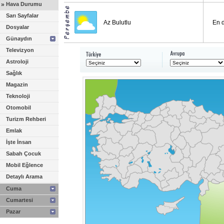
»
Hava Durumu
Sarı Sayfalar
Az Bulutlu
En 
Dosyalar
Günaydın
Televizyon
Astroloji
Sağlık
Magazin
Teknoloji
Otomobil
Turizm Rehberi
Emlak
İşte İnsan
Sabah Çocuk
Mobil Eğlence
Detaylı Arama
Cuma
Cumartesi
Pazar