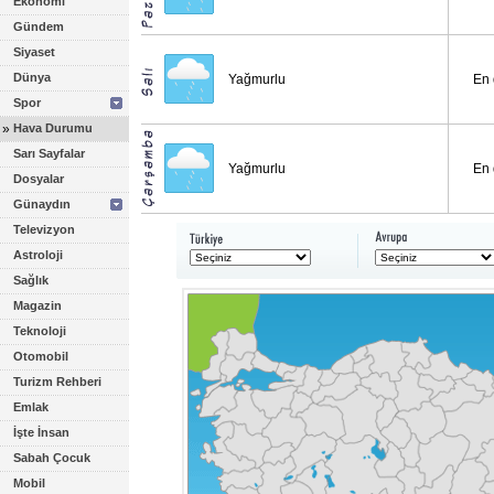
Ekonomi
Gündem
Siyaset
Dünya
Yağmurlu
En 
Spor
»
Hava Durumu
Sarı Sayfalar
Yağmurlu
En 
Dosyalar
Günaydın
Televizyon
Astroloji
Sağlık
Magazin
Teknoloji
Otomobil
Turizm Rehberi
Emlak
İşte İnsan
Sabah Çocuk
Mobil