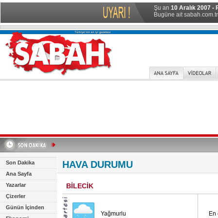
Şu an
10 Aralık 2007 - 
Bugüne ait sabah.com.tr 
HAVA DURUMU
Son Dakika
Ana Sayfa
Yazarlar
BİLECİK
Çizerler
Günün İçinden
Yağmurlu
En 