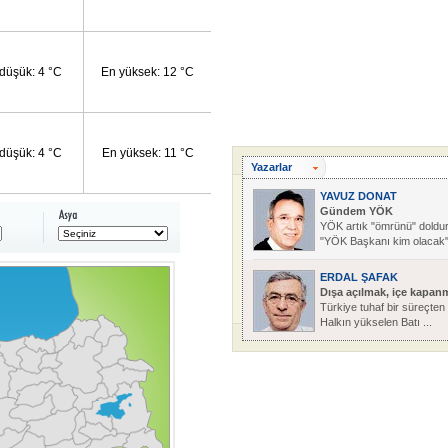
düşük: 4 °C
En yüksek: 12 °C
düşük: 4 °C
En yüksek: 11 °C
Yazarlar
YAVUZ DONAT
Gündem YÖK
YÖK artık "ömrünü" doldur
"YÖK Başkanı kim olacak"
ne ...
ERDAL ŞAFAK
Dışa açılmak, içe kapan
Türkiye tuhaf bir süreçten
Halkın yükselen Batı ...