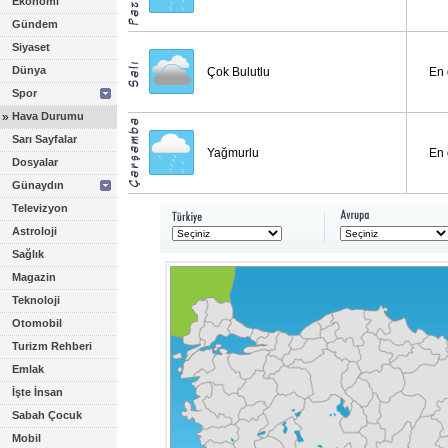
Ekonomi
Gündem
Siyaset
Dünya
Çok Bulutlu
En 
Spor
»
Hava Durumu
Sarı Sayfalar
Yağmurlu
En 
Dosyalar
Günaydın
Televizyon
Astroloji
Sağlık
Magazin
Teknoloji
Otomobil
Turizm Rehberi
Emlak
İşte İnsan
Sabah Çocuk
Mobil