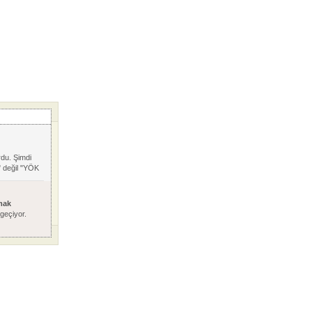
du. Şimdi
 değil "YÖK
mak
 geçiyor.