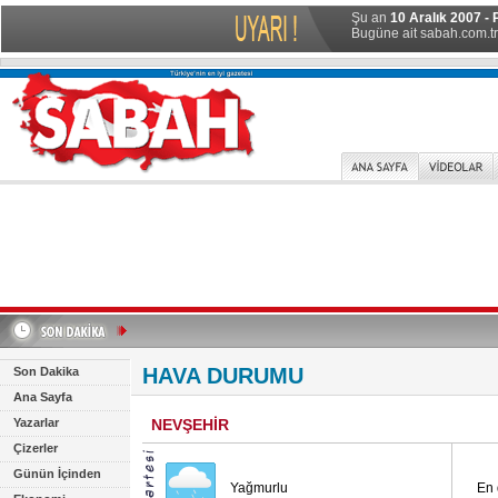
Şu an
10 Aralık 2007 - 
Bugüne ait sabah.com.tr 
HAVA DURUMU
Son Dakika
Ana Sayfa
Yazarlar
NEVŞEHİR
Çizerler
Günün İçinden
Yağmurlu
En 