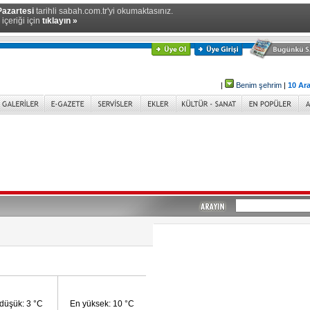
Pazartesi
tarihli sabah.com.tr'yi okumaktasınız.
içeriği için
tıklayın »
|
Benim şehrim
|
10 Ara
düşük: 3 °C
En yüksek: 10 °C