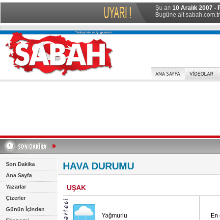
Şu an
10 Aralık 2007 - 
Bugüne ait sabah.com.tr 
HAVA DURUMU
Son Dakika
Ana Sayfa
Yazarlar
UŞAK
Çizerler
Günün İçinden
Yağmurlu
En 