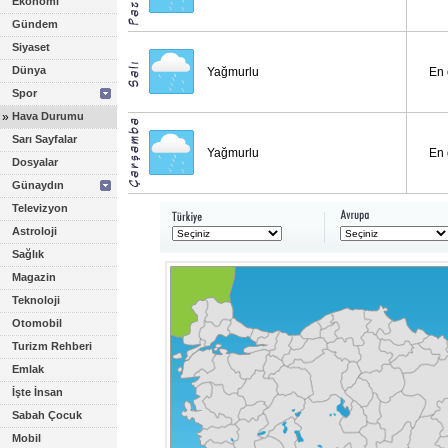
Ekonomi
Gündem
Siyaset
Dünya
Yağmurlu
En 
Spor
»
Hava Durumu
Sarı Sayfalar
Yağmurlu
En 
Dosyalar
Günaydın
Televizyon
Astroloji
Sağlık
Magazin
Teknoloji
Otomobil
Turizm Rehberi
Emlak
İşte İnsan
Sabah Çocuk
Mobil