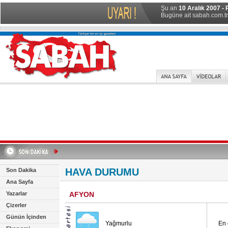
Şu an
10 Aralık 2007 - 
Bugüne ait sabah.com.tr 
HAVA DURUMU
Son Dakika
Ana Sayfa
Yazarlar
AFYON
Çizerler
Günün İçinden
Yağmurlu
En 