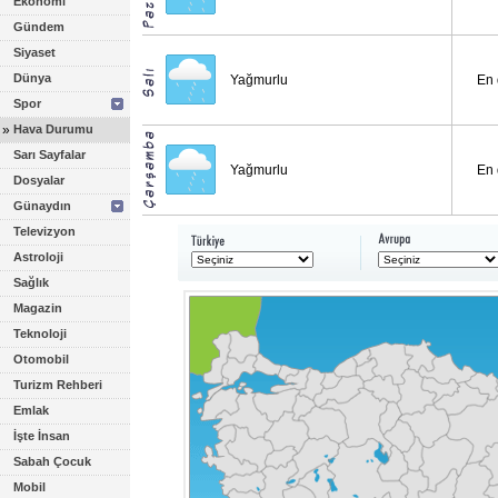
Ekonomi
Gündem
Siyaset
Dünya
Yağmurlu
En 
Spor
»
Hava Durumu
Sarı Sayfalar
Yağmurlu
En 
Dosyalar
Günaydın
Televizyon
Astroloji
Sağlık
Magazin
Teknoloji
Otomobil
Turizm Rehberi
Emlak
İşte İnsan
Sabah Çocuk
Mobil