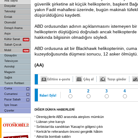
Ana Sayfa
güvenlik şirketine ait küçük helikopterin, başkent Ba
Dosyalar
yakın Fadil mahallesi üzerinde, bugün makinalı tüfek
Teknoloji
düşürüldüğünü kaydetti.
Emlak
Otomobil
ABD ordusundan adının açıklanmasını istemeyen bir y
Detaylı Arama
helikopterin düştüğünü doğruladı ancak helikopterde 
Arşiv
hakkında bilgisinin olmadığını söyledi.
Kültür Sanat
Sabah Çocuk
ABD ordusuna ait bir Blackhawk helikopterinin, cuma
Mobil
kuzeydoğusunda düşmesi sonucu, 12 asker ölmüştü.
Günaydın
Televizyon
(AA)
Astroloji
Magazin
Sağlık
Turizm Rehberi
Cuma
1
2
3
4
Cumartesi
Pazar Sabah
İşte İnsan
DİĞER DÜNYA HABERLERİ
Çizerler
Direnişçilerle ABD arasında ateşkes mümkün
Lübnan yine karıştı
Sırbistan'da sandıktan 'Kasap'ın gölgesi çıktı
Kerkük'te referandum öncesi gerginlik hâkim
Atina'da bombalı saldırı