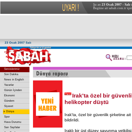
Şu an
23 Ocak 2007 - Salı
t
Bugüne ait sabah.com.tr içer
23 Ocak 2007 Salı
Servislerimiz
Son Dakika
News in English
Yazarlar
Günün İçinden
Irak'ta özel bir güvenli
Ekonomi
helikopter düştü
Gündem
Siyaset
»
Dünya
Irak'ta, özel bir güvenlik şirketine ai
Spor
bildirildi.
Hava Durumu
Sarı Sayfalar
Iraklı bir üst düzey savunma yetkilis