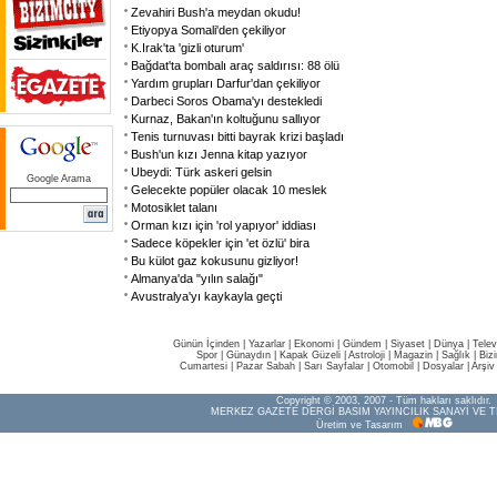
Zevahiri Bush'a meydan okudu!
Etiyopya Somali'den çekiliyor
K.Irak'ta 'gizli oturum'
Bağdat'ta bombalı araç saldırısı: 88 ölü
Yardım grupları Darfur'dan çekiliyor
Darbeci Soros Obama'yı destekledi
Kurnaz, Bakan'ın koltuğunu sallıyor
Tenis turnuvası bitti bayrak krizi başladı
Bush'un kızı Jenna kitap yazıyor
Ubeydi: Türk askeri gelsin
Google Arama
Gelecekte popüler olacak 10 meslek
Motosiklet talanı
Orman kızı için 'rol yapıyor' iddiası
Sadece köpekler için 'et özlü' bira
Bu külot gaz kokusunu gizliyor!
Almanya'da "yılın salağı"
Avustralya'yı kaykayla geçti
Günün İçinden
|
Yazarlar
|
Ekonomi
|
Gündem
|
Siyaset
|
Dünya |
Telev
Spor
|
Günaydın
|
Kapak Güzeli
|
Astroloji
|
Magazin
|
Sağlık
|
Biz
Cumartesi
|
Pazar Sabah
|
Sarı Sayfalar
|
Otomobil
|
Dosyalar
|
Arşiv
Copyright © 2003, 2007 - Tüm hakları saklıdır.
MERKEZ GAZETE DERGİ BASIM YAYINCILIK SANAYİ VE T
Üretim ve Tasarım