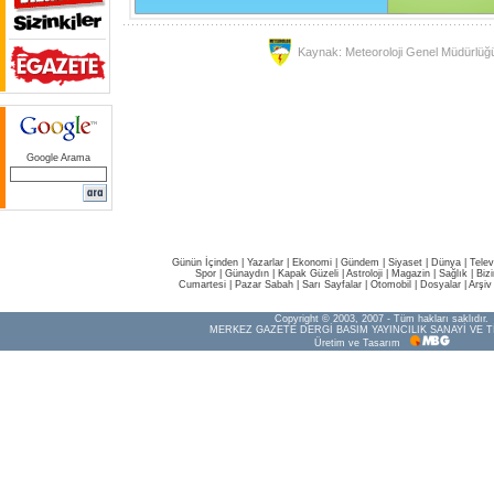
Kaynak: Meteoroloji Genel Müdürlüğ
Google Arama
Günün İçinden
|
Yazarlar
|
Ekonomi
|
Gündem
|
Siyaset
|
Dünya |
Telev
Spor
|
Günaydın
|
Kapak Güzeli
|
Astroloji
|
Magazin
|
Sağlık
|
Biz
Cumartesi
|
Pazar Sabah
|
Sarı Sayfalar
|
Otomobil
|
Dosyalar
|
Arşiv
Copyright © 2003, 2007 - Tüm hakları saklıdır.
MERKEZ GAZETE DERGİ BASIM YAYINCILIK SANAYİ VE T
Üretim ve Tasarım