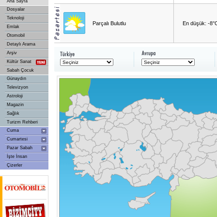
Ana Sayfa
Dosyalar
Teknoloji
Parçalı Bulutlu
En düşük: -8°
Emlak
Otomobil
Detaylı Arama
Arşiv
Kültür Sanat
Sabah Çocuk
Günaydın
Televizyon
Astroloji
Magazin
Sağlık
Turizm Rehberi
Cuma
Cumartesi
Pazar Sabah
İşte İnsan
Çizerler