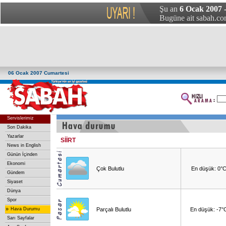
Şu an
6 Ocak 2007 
Bugüne ait sabah.com
06 Ocak 2007 Cumartesi
Servislerimiz
Son Dakika
Yazarlar
SİİRT
News in English
Günün İçinden
Ekonomi
Çok Bulutlu
En düşük: 0°
Gündem
Siyaset
Dünya
Spor
»
Hava Durumu
Parçalı Bulutlu
En düşük: -7°
Sarı Sayfalar