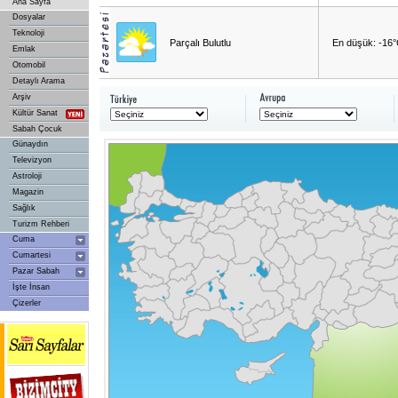
Ana Sayfa
Dosyalar
Teknoloji
Parçalı Bulutlu
En düşük: -16
Emlak
Otomobil
Detaylı Arama
Arşiv
Kültür Sanat
Sabah Çocuk
Günaydın
Televizyon
Astroloji
Magazin
Sağlık
Turizm Rehberi
Cuma
Cumartesi
Pazar Sabah
İşte İnsan
Çizerler