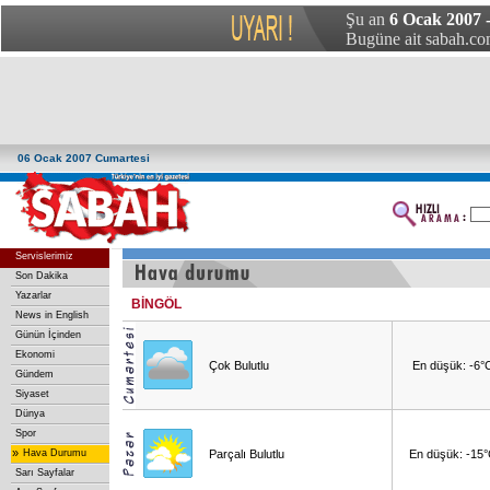
Şu an
6 Ocak 2007 
Bugüne ait sabah.com
06 Ocak 2007 Cumartesi
Servislerimiz
Son Dakika
Yazarlar
BİNGÖL
News in English
Günün İçinden
Ekonomi
Çok Bulutlu
En düşük: -6°
Gündem
Siyaset
Dünya
Spor
»
Hava Durumu
Parçalı Bulutlu
En düşük: -15
Sarı Sayfalar