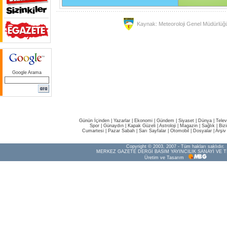
Kaynak: Meteoroloji Genel Müdürlüğ
Google Arama
Günün İçinden
|
Yazarlar
|
Ekonomi
|
Gündem
|
Siyaset
|
Dünya |
Telev
Spor
|
Günaydın
|
Kapak Güzeli
|
Astroloji
|
Magazin
|
Sağlık
|
Biz
Cumartesi
|
Pazar Sabah
|
Sarı Sayfalar
|
Otomobil
|
Dosyalar
|
Arşiv
Copyright © 2003, 2007 - Tüm hakları saklıdır.
MERKEZ GAZETE DERGİ BASIM YAYINCILIK SANAYİ VE T
Üretim ve Tasarım