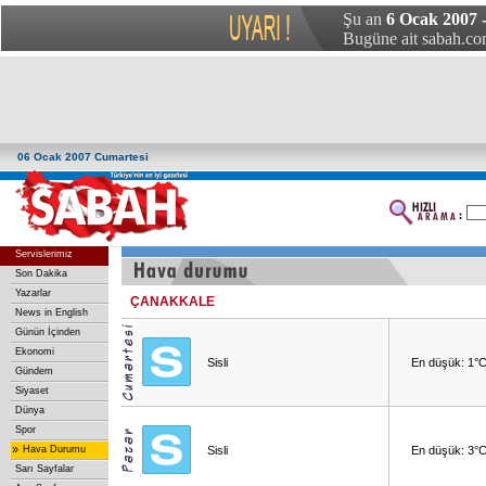
Şu an
6 Ocak 2007 
Bugüne ait sabah.com
06 Ocak 2007 Cumartesi
Servislerimiz
Son Dakika
Yazarlar
ÇANAKKALE
News in English
Günün İçinden
Ekonomi
Sisli
En düşük: 1°
Gündem
Siyaset
Dünya
Spor
»
Hava Durumu
Sisli
En düşük: 3°
Sarı Sayfalar