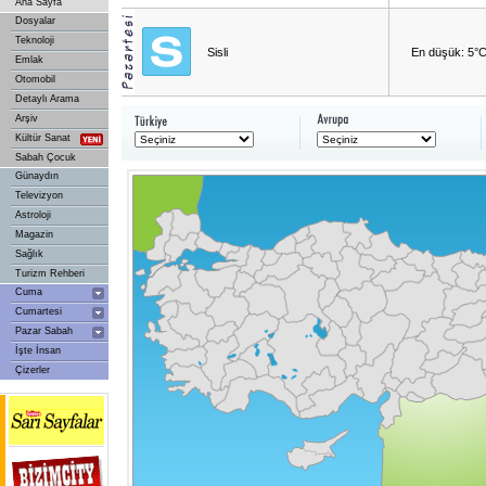
Ana Sayfa
Dosyalar
Teknoloji
Sisli
En düşük: 5°
Emlak
Otomobil
Detaylı Arama
Arşiv
Kültür Sanat
Sabah Çocuk
Günaydın
Televizyon
Astroloji
Magazin
Sağlık
Turizm Rehberi
Cuma
Cumartesi
Pazar Sabah
İşte İnsan
Çizerler