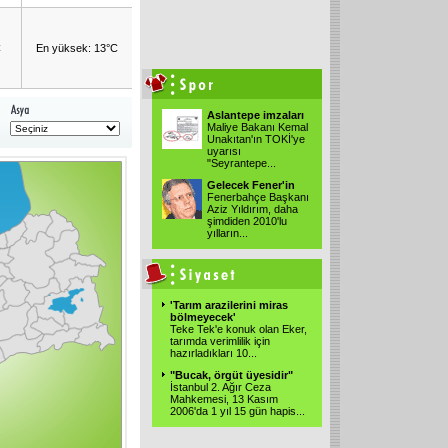
C
En yüksek: 13°C
Aslantepe imzaları
Maliye Bakanı Kemal
Unakıtan'ın TOKİ'ye
uyarısı
"Seyrantepe...
Gelecek Fener'in
Fenerbahçe Başkanı
Aziz Yıldırım, daha
şimdiden 2010'lu
yılların...
'Tarım arazilerini miras
bölmeyecek'
Teke Tek'e konuk olan Eker,
tarımda verimlilik için
hazırladıkları 10...
"Bucak, örgüt üyesidir"
İstanbul 2. Ağır Ceza
Mahkemesi, 13 Kasım
2006'da 1 yıl 15 gün hapis...